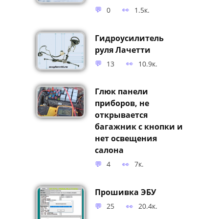
0
1.5к.
Гидроусилитель
руля Лачетти
13
10.9к.
Глюк панели
приборов, не
открывается
багажник с кнопки и
нет освещения
салона
4
7к.
Прошивка ЭБУ
25
20.4к.