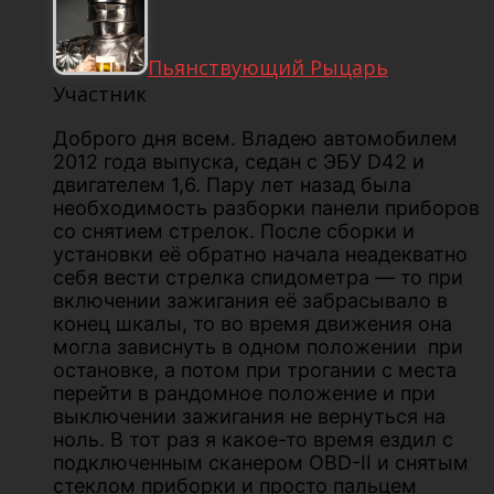
Пьянствующий Рыцарь
Участник
Доброго дня всем. Владею автомобилем
2012 года выпуска, седан с ЭБУ D42 и
двигателем 1,6. Пару лет назад была
необходимость разборки панели приборов
со снятием стрелок. После сборки и
установки её обратно начала неадекватно
себя вести стрелка спидометра — то при
включении зажигания её забрасывало в
конец шкалы, то во время движения она
могла зависнуть в одном положении при
остановке, а потом при трогании с места
перейти в рандомное положение и при
выключении зажигания не вернуться на
ноль. В тот раз я какое-то время ездил с
подключенным сканером OBD-II и снятым
стеклом приборки и просто пальцем