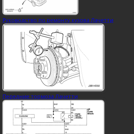
Руководство по ремонту кузова Лачетти
Передние тормоза Лачетти