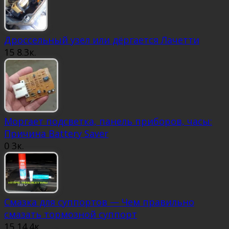
Дроссельный узел или дёргается Лачетти
15
8.3к.
Моргает подсветка, панель приборов, часы:
Причина Battery Saver
0
3к.
Смазка для суппортов — Чем правильно
смазать тормозной суппорт
15
14.4к.