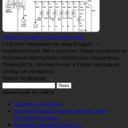
Схема подсветки Chevrolet Aveo
✅Проект переехал на новый адрес —
moylacetti.com. Весь контент, Ваши аккаунты и
полезные материалы полностью сохранены.
Пожалуйста, обновите нас в своих закладках,
чтобы не потерять!
Поиск по форуму
Поиск:
Навигация по сайту
Перейти на Форум
Платный анализ логов диагностики
Chevrolet Explorer
Сообщество Мой Лачетти