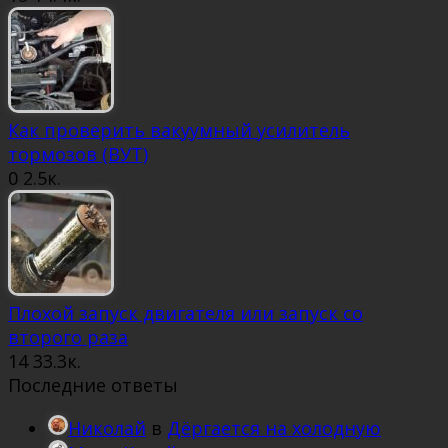
Как проверить вакуумный усилитель
тормозов (ВУТ)
0
2.5к.
Плохой запуск двигателя или запуск со
второго раза
14
33.3к.
Последние ответы
Николай
в
Дёргается на холодную