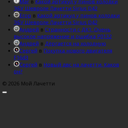
Mar
в
Какой артикул у пинов колодки
ЭБУ Шевроле Лачетти Sirius D42
Егор
в
Какой артикул у пинов колодки
ЭБУ Шевроле Лачетти Sirius D42
Андрей
в
Странности с ДК1: Очень
высокое напряжение и ошибка Р0132
Андрей
в
Дёргается на холодную
Сергей
в
Покупка нового двигателя
F16d3
Сергей
в
Новый двс на лачетти. Каков
он?
© 2026 Мой Лачетти