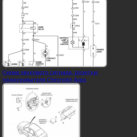
Схема звукового сигнала, розетки,
прикуривателя Chevrolet Aveo