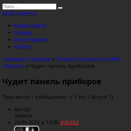
Перейти
Search
к
for:
Мой Лачетти
содержанию
Меню сайта
Форум
Регистрация
Войти
Главная страница
»
Форум Сообщества Мой
Лачетти
»
Чудит панель приборов
Чудит панель приборов
Просмотр 1 сообщения - с 1 по 1 (всего 1)
Автор
Записи
24.06.2025 в 13:06
#41652