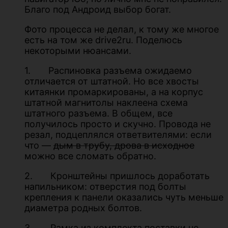
Благо под Андроид выбор богат.
Фото процесса не делал, к тому же многое
есть на том же drive2ru. Поделюсь
некоторыми нюансами.
1. Распиновка разъема ожидаемо
отличается от штатной. Но все хвосты
китаянки промаркированы, а на корпус
штатной магнитолы наклеена схема
штатного разъема. В общем, все
получилось просто и скучно. Провода не
резал, подцеплялся ответвителями: если
что —
дым в трубу, дрова в исходное
можно все сломать обратно.
2. Кронштейны пришлось доработать
напильником: отверстия под болты
крепления к панели оказались чуть меньше
диаметра родных болтов.
3. Рамка из комплекта поставки не