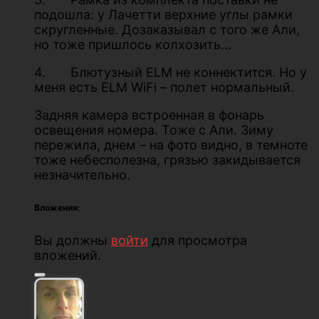
подошла: у Лачетти верхние углы рамки
скругленные. Дозаказывал с того же Али,
но тоже пришлось колхозить…
4. Блютузный ELM не коннектится. Но у
меня есть ELM WiFi – полет нормальный.
Задняя камера встроенная в фонарь
освещения номера. Тоже с Али. Зиму
пережила, днем – на фото видно, в темноте
тоже небесполезна, грязью закидывается
незначительно.
Вложения:
Вы должны
войти
для просмотра
вложений.