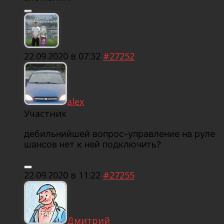
22.09.2020 в 07:32
#27252
alex
Участник
дебильнийшей вопрос-управление на руле
шансов нет к ней подключить?
22.09.2020 в 11:22
#27255
Дмитрий