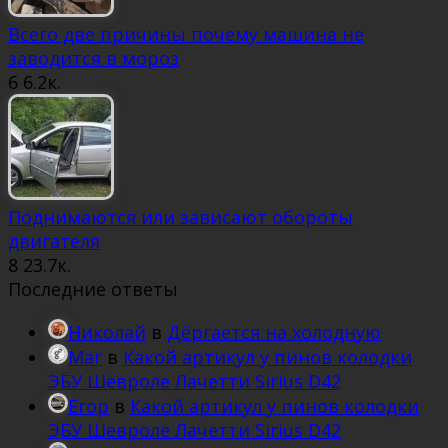
Всего две причины почему машина не
заводится в мороз
6
6.2к.
Поднимаются или зависают обороты
двигателя
8
23.7к.
Последние ответы
Николай
в
Дёргается на холодную
Mar
в
Какой артикул у пинов колодки
ЭБУ Шевроле Лачетти Sirius D42
Егор
в
Какой артикул у пинов колодки
ЭБУ Шевроле Лачетти Sirius D42