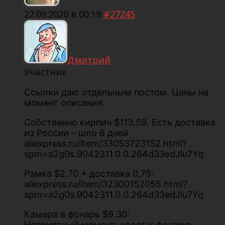
22.09.2020 в 00:19
#27245
Дмитрий
Участник
Ссылки даю отдельным постом. Цены на
момент описания.
Собственно кирпич $113.59. Есть доставка
из России – шло 6 дней.
aliexpress.ru/item/33053723152.html?
spm=a2g0s.9042311.0.0.264d33edJlu7Yq
Рамка $2.70 + доставка 0,75:
aliexpress.ru/item/32300152055.html?
spm=a2g0s.9042311.0.0.264d33edJlu7Yq
Камера в фонарь $9.30:
Неприятный момент: хвост к фонарю