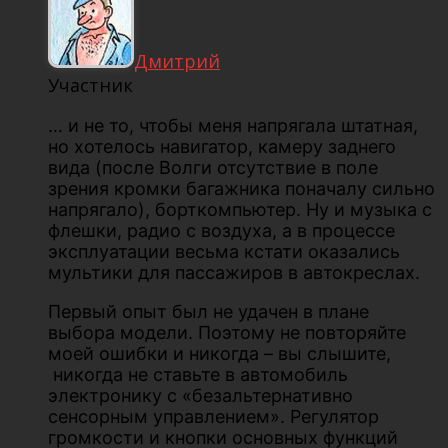
Дмитрий
Участник
… и не то, чтобы меня напрягала штатная,
но хотелось навигатор, камеру заднего
вида (после Волги отсутствие в поле
зрения кромки багажника поначалу сильно
напрягало), борткомпьютер. Ну и музыка с
флешки, радио с воздуха, а в процессе
эксплуатации весьма кстати оказались
мультики для пассажиров в автокреслах.
Первый опыт был не удачен в плане
выбора модели. Поэтому не повторяйте
моей ошибки и никогда – вы слышите,
никогда не ставьте в автомобиль
электронику с «безальтернативно
сенсорным управлением». Регулятор
громкости и кнопки основных функций