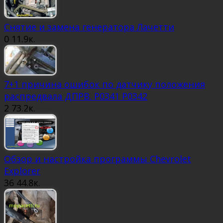
Снятие и замена генератора Лачетти
0
11.9к.
7+1 причина ошибок по датчику положения
распредвала ДПРВ. P0341 P0342
2
73.2к.
Обзор и настройка программы Chevrolet
Explorer
36
44.8к.