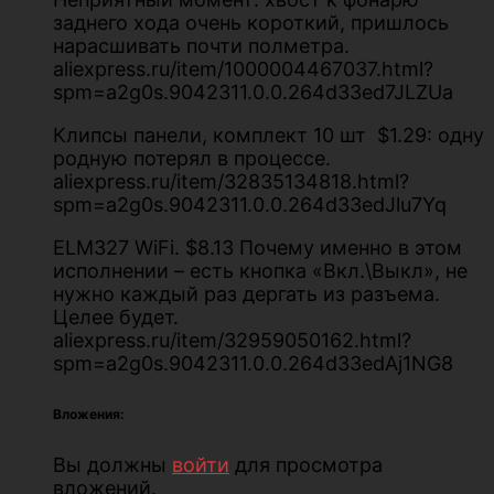
заднего хода очень короткий, пришлось
нарасшивать почти полметра.
aliexpress.ru/item/1000004467037.html?
spm=a2g0s.9042311.0.0.264d33ed7JLZUa
Клипсы панели, комплект 10 шт $1.29: одну
родную потерял в процессе.
aliexpress.ru/item/32835134818.html?
spm=a2g0s.9042311.0.0.264d33edJlu7Yq
ELM327 WiFi. $8.13 Почему именно в этом
исполнении – есть кнопка «Вкл.\Выкл», не
нужно каждый раз дергать из разъема.
Целее будет.
aliexpress.ru/item/32959050162.html?
spm=a2g0s.9042311.0.0.264d33edAj1NG8
Вложения:
Вы должны
войти
для просмотра
вложений.