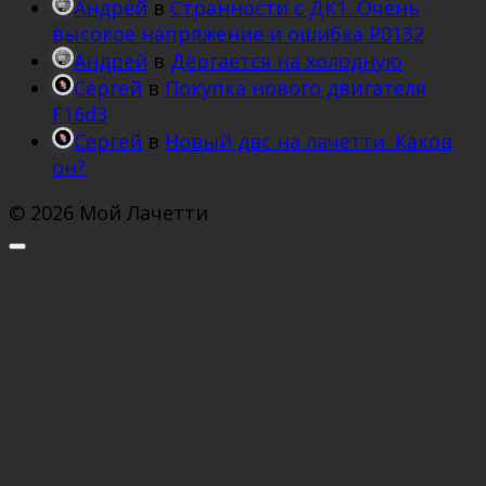
Андрей
в
Странности с ДК1: Очень
высокое напряжение и ошибка Р0132
Андрей
в
Дёргается на холодную
Сергей
в
Покупка нового двигателя
F16d3
Сергей
в
Новый двс на лачетти. Каков
он?
© 2026 Мой Лачетти