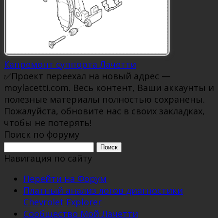
Капремонт суппорта Лачетти
✅Проект переехал на новый адрес —
moylacetti.com. Весь контент, Ваши аккаунты и
полезные материалы полностью сохранены.
Пожалуйста, обновите нас в своих закладках,
чтобы не потерять!
Поиск по форуму
Поиск:
Навигация по сайту
Перейти на Форум
Платный анализ логов диагностики
Chevrolet Explorer
Сообщество Мой Лачетти