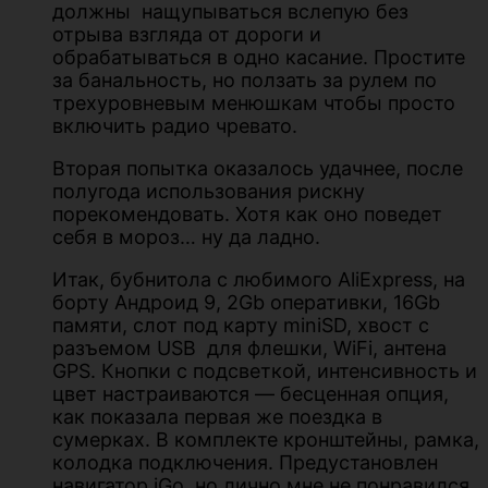
должны нащупываться вслепую без
отрыва взгляда от дороги и
обрабатываться в одно касание. Простите
за банальность, но ползать за рулем по
трехуровневым менюшкам чтобы просто
включить радио чревато.
Вторая попытка оказалось удачнее, после
полугода использования рискну
порекомендовать. Хотя как оно поведет
себя в мороз… ну да ладно.
Итак, бубнитола с любимого AliExpress, на
борту Андроид 9, 2Gb оперативки, 16Gb
памяти, слот под карту miniSD, хвост с
разъемом USB для флешки, WiFi, антена
GPS. Кнопки с подсветкой, интенсивность и
цвет настраиваются — бесценная опция,
как показала первая же поездка в
сумерках. В комплекте кронштейны, рамка,
колодка подключения. Предустановлен
навигатор iGo, но лично мне не понравился.