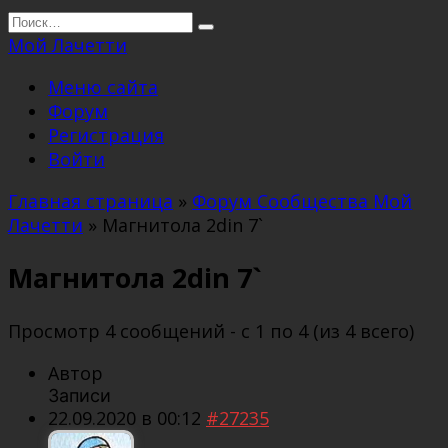
Перейти
Search
к
for:
Мой Лачетти
содержанию
Меню сайта
Форум
Регистрация
Войти
Главная страница
»
Форум Сообщества Мой
Лачетти
»
Магнитола 2din 7`
Магнитола 2din 7`
Просмотр 4 сообщений - с 1 по 4 (из 4 всего)
Автор
Записи
22.09.2020 в 00:12
#27235