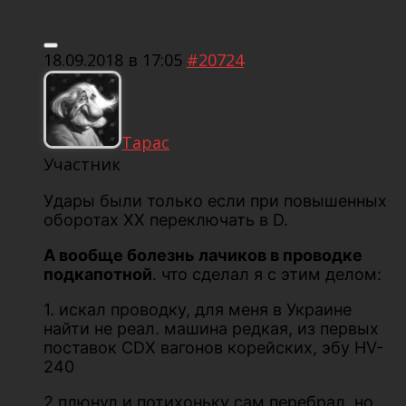
18.09.2018 в 17:05
#20724
Тарас
Участник
Удары были только если при повышенных
оборотах ХХ переключать в D.
А вообще болезнь лачиков в проводке
подкапотной
. что сделал я с этим делом:
1. искал проводку, для меня в Украине
найти не реал. машина редкая, из первых
поставок CDX вагонов корейских, эбу HV-
240
2.плюнул и потихоньку сам перебрал, но