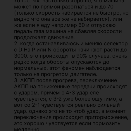
холостых. настолько хорошо, что машина
может по прямой разогнаться и до 70
(только скорость набирается не быстро, но
видно что она все же не набирается). или
же если я еду например 60 и отпускаю
педаль газа машина не сбавляя скорости
продолжает движение.
2. когда останавливаюсь и меняю селектор
с D На P или N обороты начинают расти до
3000. это происходит в 90% случаев, очень
редко когда обороты опускаются до
нормальных. этот феномен наблюдается
только на прогретом двигателе.
3. АКПП после прогрева, переключение
АКПП на пониженные передачи происходят
с ударом. причем с 4-3 удар еле
чувствуется, с 3-2 уже более ощутимо, а
вот со 2-1 чувствуется реально сильный
удар. однако это не то чтоб удар, в момент
переключения происходит приторможение,
это хорошо чувствуется если тормозить
медленно.