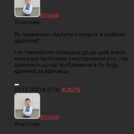
Віталій
Участник
Як правильно піджати контакти в разйомі
дроселя?
І як перевірити проводку до дз щоб знати
може ще проблеми з моторчиком рхх ,і як
дізнатися що це проблема не в бу буду
вдячний за відповідь
02.12.2020 в 21:30
#28216
Віталій
Участник