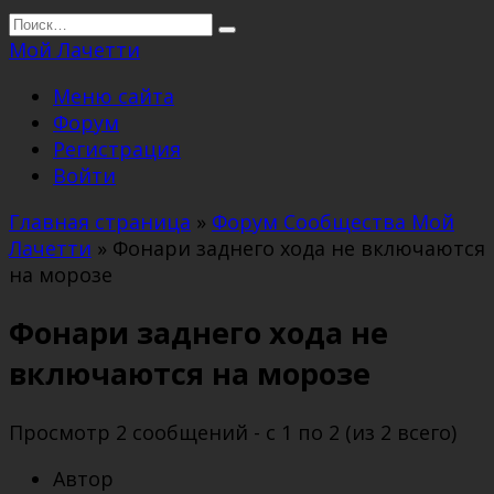
Перейти
Search
к
for:
Мой Лачетти
содержанию
Меню сайта
Форум
Регистрация
Войти
Главная страница
»
Форум Сообщества Мой
Лачетти
»
Фонари заднего хода не включаются
на морозе
Фонари заднего хода не
включаются на морозе
Просмотр 2 сообщений - с 1 по 2 (из 2 всего)
Автор