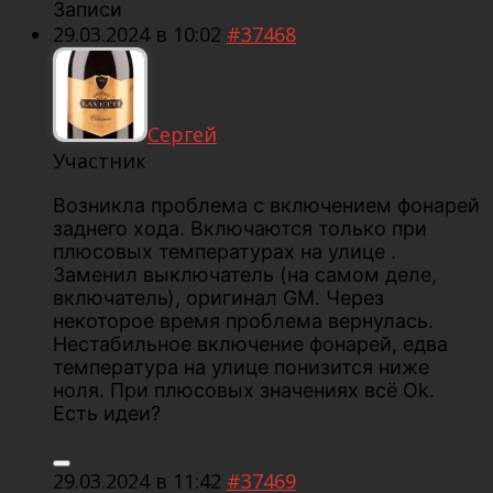
Записи
29.03.2024 в 10:02
#37468
Сергей
Участник
Возникла проблема с включением фонарей
заднего хода. Включаются только при
плюсовых температурах на улице .
Заменил выключатель (на самом деле,
включатель), оригинал GM. Через
некоторое время проблема вернулась.
Нестабильное включение фонарей, едва
температура на улице понизится ниже
ноля. При плюсовых значениях всё Ok.
Есть идеи?
29.03.2024 в 11:42
#37469