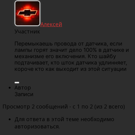
Алексей
Участник
Перемыкаешь провода от датчика, если
лампы горят значит дело 100% в датчике и
механизме его включения. Кто шайбу
подтачивает, кто шток датчика удлинняет,
короче кто как выходит из этой ситуации
Автор
Записи
Просмотр 2 сообщений - с 1 по 2 (из 2 всего)
Для ответа в этой теме необходимо
авторизоваться.