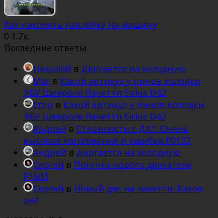
Как наклеить наклейку на машину
0
1.7к.
Последние ответы
Николай
в
Дёргается на холодную
Mar
в
Какой артикул у пинов колодки
ЭБУ Шевроле Лачетти Sirius D42
Егор
в
Какой артикул у пинов колодки
ЭБУ Шевроле Лачетти Sirius D42
Андрей
в
Странности с ДК1: Очень
высокое напряжение и ошибка Р0132
Андрей
в
Дёргается на холодную
Сергей
в
Покупка нового двигателя
F16d3
Сергей
в
Новый двс на лачетти. Каков
он?