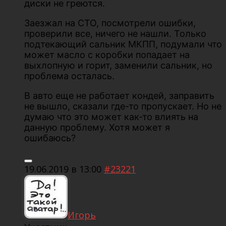
диски не греются.
Заезжал на СТО, посмотрели ошибки,
проверили все, ничего не нашли. Только
подтекающий сальник МКПП, подумали что
может масло с коробки попадает на
выхлопную и горит, заменили сальник, но
проблема осталась.
В авто еще не работает кондей, заправить
не вышло, сказали где-то пропускает. Но не
думаю что это может как-то влиять на
данную проблему. Хотя может я
ошибаюсь?
19.06.2019 в 13:00
#23221
Игорь