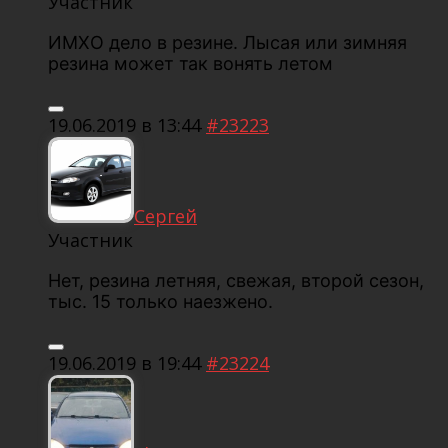
Участник
ИМХО дело в резине. Лысая или зимняя
резина может так вонять летом
19.06.2019 в 13:44
#23223
Сергей
Участник
Нет, резина летняя, свежая, второй сезон,
тыс. 15 только наезжено.
19.06.2019 в 19:44
#23224