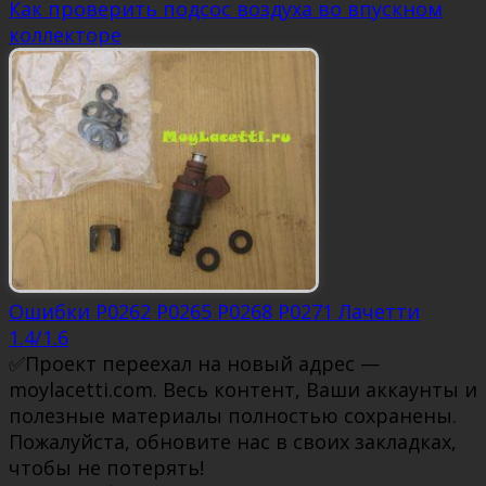
Как проверить подсос воздуха во впускном
коллекторе
Ошибки P0262 P0265 P0268 P0271 Лачетти
1.4/1.6
✅Проект переехал на новый адрес —
moylacetti.com. Весь контент, Ваши аккаунты и
полезные материалы полностью сохранены.
Пожалуйста, обновите нас в своих закладках,
чтобы не потерять!