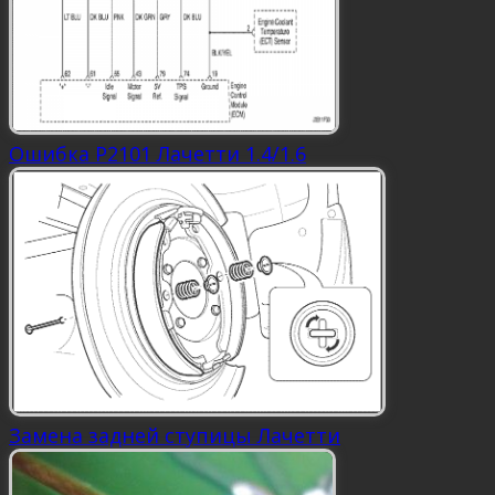
Ошибка P2101 Лачетти 1.4/1.6
Замена задней ступицы Лачетти