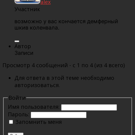
alex
Участник
возможно у вас кончается демферный
шкив коленвала.
Автор
Записи
Просмотр 4 сообщений - с 1 по 4 (из 4 всего)
Для ответа в этой теме необходимо
авторизоваться.
Войти
Имя пользователя:
Пароль:
Запомнить меня