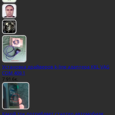
Установка драйверов k-line адаптера ККL VAG
COM 409.1
7
91.6к.
Какой ток потребляет стартер автомобиля: