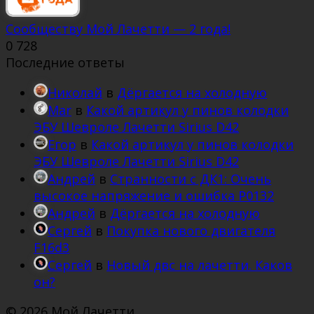
Сообществу Мой Лачетти — 2 года!
0
728
Последние ответы
Николай
в
Дёргается на холодную
Mar
в
Какой артикул у пинов колодки
ЭБУ Шевроле Лачетти Sirius D42
Егор
в
Какой артикул у пинов колодки
ЭБУ Шевроле Лачетти Sirius D42
Андрей
в
Странности с ДК1: Очень
высокое напряжение и ошибка Р0132
Андрей
в
Дёргается на холодную
Сергей
в
Покупка нового двигателя
F16d3
Сергей
в
Новый двс на лачетти. Каков
он?
© 2026 Мой Лачетти