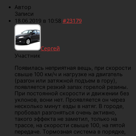
Автор
Записи
18.06.2019 в 10:58
#23179
Сергей
Участник
Появилась неприятная вещь, при скорости
свыше 100 км/ч и нагрузке на двигатель
(разгон или затяжной подъем в гору),
появляется резкий запах горелой резины.
При постоянной скорости и движении без
уклонов, вони нет. Проявляется он через
несколько минут езды в натяг. В городе,
пробовал разгоняться очень активно,
такого эффекта не заметил, только на
трассе, на скорости свыше 100, на пятой
передаче. Тормозная система в порядке,