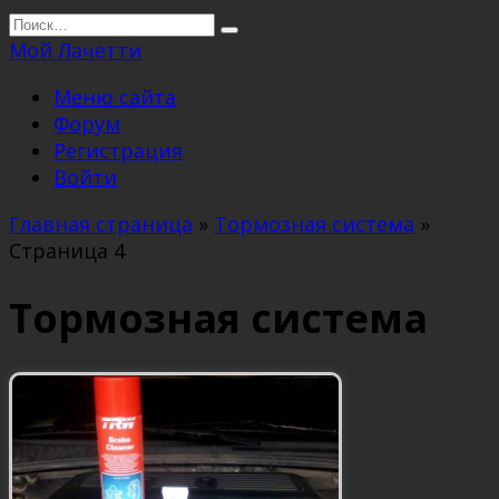
Перейти
Search
к
for:
Мой Лачетти
содержанию
Меню сайта
Форум
Регистрация
Войти
Главная страница
»
Тормозная система
»
Страница 4
Тормозная система