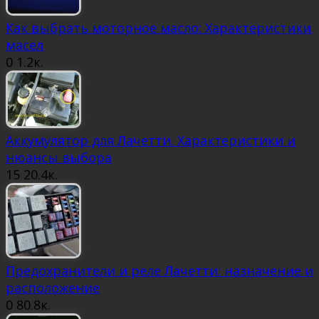
Как выбрать моторное масло: Характеристики
масел
0
1.2к.
Аккумулятор для Лачетти. Характеристики и
нюансы выбора
15
20.4к.
Предохранители и реле Лачетти: назначение и
расположение
0
80.8к.