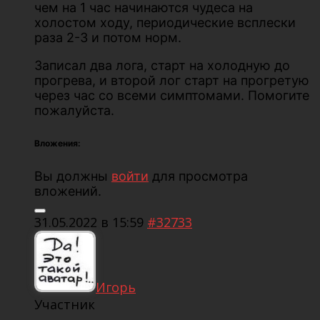
чем на 1 час начинаются чудеса на
холостом ходу, периодические всплески
раза 2-3 и потом норм.
Записал два лога, старт на холодную до
прогрева, и второй лог старт на прогретую
через час со всеми симптомами. Помогите
пожалуйста.
Вложения:
Вы должны
войти
для просмотра
вложений.
31.05.2022 в 15:59
#32733
Игорь
Участник