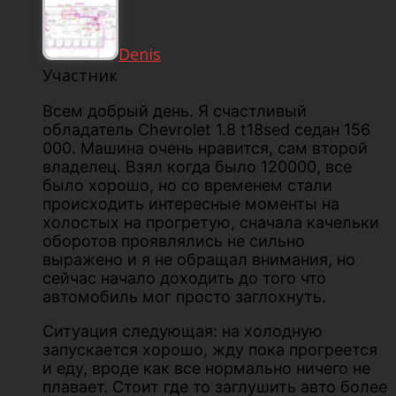
Denis
Участник
Всем добрый день. Я счастливый
обладатель Chevrolet 1.8 t18sed седан 156
000. Машина очень нравится, сам второй
владелец. Взял когда было 120000, все
было хорошо, но со временем стали
происходить интересные моменты на
холостых на прогретую, сначала качельки
оборотов проявлялись не сильно
выражено и я не обращал внимания, но
сейчас начало доходить до того что
автомобиль мог просто заглохнуть.
Ситуация следующая: на холодную
запускается хорошо, жду пока прогреется
и еду, вроде как все нормально ничего не
плавает. Стоит где то заглушить авто более