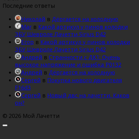
Последние ответы
Николай
в
Дёргается на холодную
Mar
в
Какой артикул у пинов колодки
ЭБУ Шевроле Лачетти Sirius D42
Егор
в
Какой артикул у пинов колодки
ЭБУ Шевроле Лачетти Sirius D42
Андрей
в
Странности с ДК1: Очень
высокое напряжение и ошибка Р0132
Андрей
в
Дёргается на холодную
Сергей
в
Покупка нового двигателя
F16d3
Сергей
в
Новый двс на лачетти. Каков
он?
© 2026 Мой Лачетти