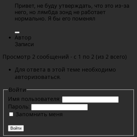
Привет, не буду утверждать, что это из-за
него, но лямбда зонд не работает
нормально. Я бы его поменял
Автор
Записи
Просмотр 2 сообщений - с 1 по 2 (из 2 всего)
Для ответа в этой теме необходимо
авторизоваться.
Войти
Имя пользователя:
Пароль:
Запомнить меня
Войти