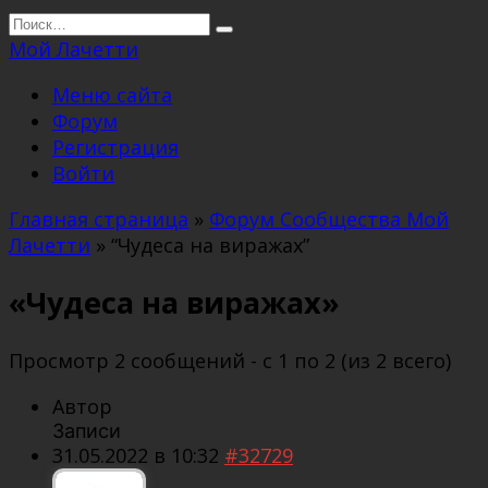
Перейти
Search
к
for:
Мой Лачетти
содержанию
Меню сайта
Форум
Регистрация
Войти
Главная страница
»
Форум Сообщества Мой
Лачетти
»
“Чудеса на виражах”
«Чудеса на виражах»
Просмотр 2 сообщений - с 1 по 2 (из 2 всего)
Автор
Записи
31.05.2022 в 10:32
#32729