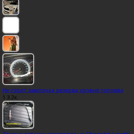
Не горит лампочка резерва уровня топлива
1
3.2к.
Замена датчика кислорода на Chevrolet Lacetti