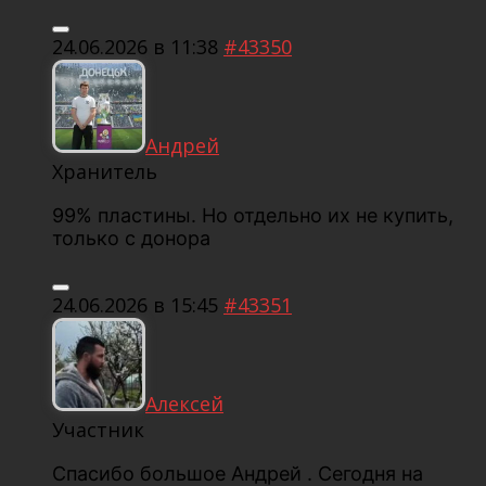
24.06.2026 в 11:38
#43350
Андрей
Хранитель
99% пластины. Но отдельно их не купить,
только с донора
24.06.2026 в 15:45
#43351
Алексей
Участник
Спасибо большое Андрей . Сегодня на