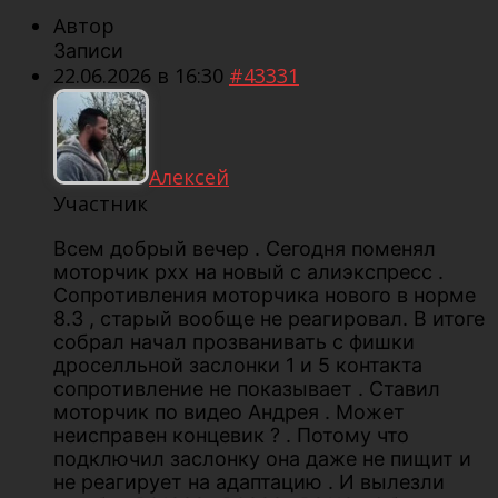
Автор
Записи
22.06.2026 в 16:30
#43331
Алексей
Участник
Всем добрый вечер . Сегодня поменял
моторчик рхх на новый с алиэкспресс .
Сопротивления моторчика нового в норме
8.3 , старый вообще не реагировал. В итоге
собрал начал прозванивать с фишки
дроселльной заслонки 1 и 5 контакта
сопротивление не показывает . Ставил
моторчик по видео Андрея . Может
неисправен концевик ? . Потому что
подключил заслонку она даже не пищит и
не реагирует на адаптацию . И вылезли