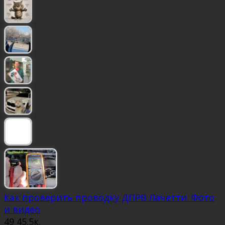
Как проверить проводку ДПРВ Лачетти. Фото
и видео
49
45.5к.