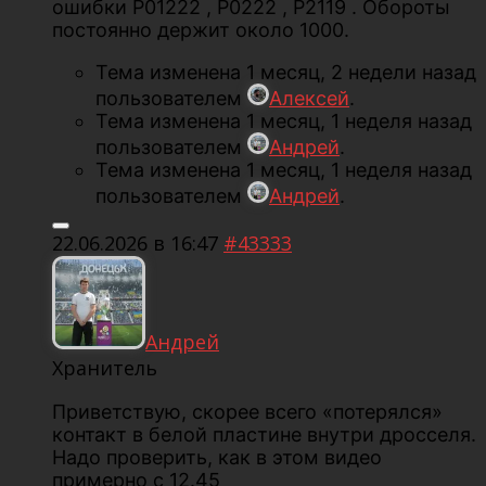
ошибки Р01222 , Р0222 , Р2119 . Обороты
постоянно держит около 1000.
Тема изменена 1 месяц, 2 недели назад
пользователем
Алексей
.
Тема изменена 1 месяц, 1 неделя назад
пользователем
Андрей
.
Тема изменена 1 месяц, 1 неделя назад
пользователем
Андрей
.
22.06.2026 в 16:47
#43333
Андрей
Хранитель
Приветствую, скорее всего «потерялся»
контакт в белой пластине внутри дросселя.
Надо проверить, как в этом видео
примерно с 12.45