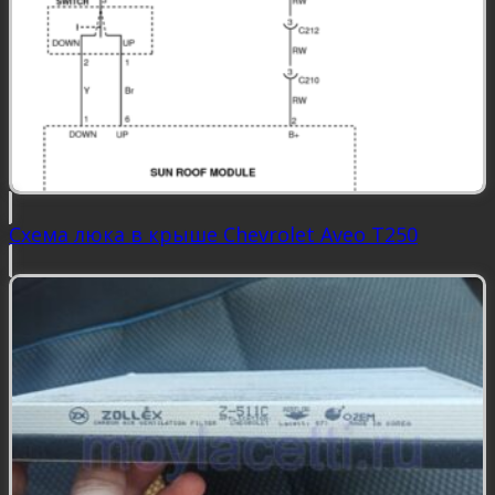
Схема люка в крыше Chevrolet Aveo Т250