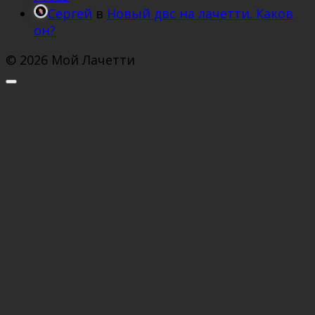
Сергей
в
Новый двс на лачетти. Каков
он?
© 2026 Мой Лачетти