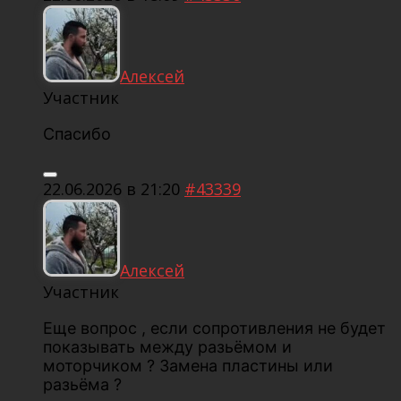
Алексей
Участник
Спасибо
22.06.2026 в 21:20
#43339
Алексей
Участник
Еще вопрос , если сопротивления не будет
показывать между разьёмом и
моторчиком ? Замена пластины или
разьёма ?