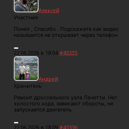
Алексей
Участник
Понял , Спасибо . Подскажите как видео
называется не открывает через телефон
22.06.2026 в 18:04
#43335
Андрей
Хранитель
Ремонт дроссельного узла Лачетти. Нет
холостого хода, зависают обороты, не
запускается двигатель
22.06.2026 в 18:09
#43336