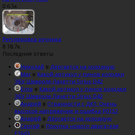
0
6.5к.
Регулировка ручника
8
18.7к.
Последние ответы
Николай
в
Дёргается на холодную
Mar
в
Какой артикул у пинов колодки
ЭБУ Шевроле Лачетти Sirius D42
Егор
в
Какой артикул у пинов колодки
ЭБУ Шевроле Лачетти Sirius D42
Андрей
в
Странности с ДК1: Очень
высокое напряжение и ошибка Р0132
Андрей
в
Дёргается на холодную
Сергей
в
Покупка нового двигателя
F16d3