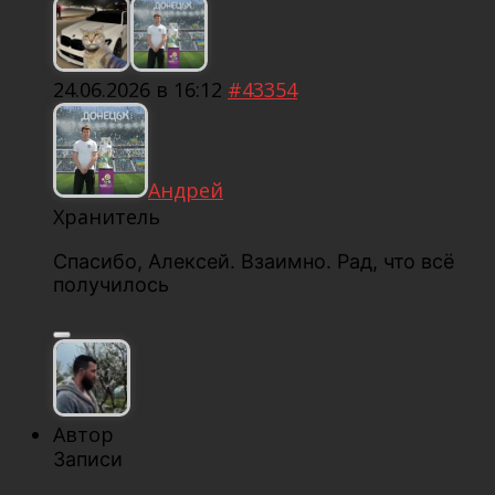
24.06.2026 в 16:12
#43354
Андрей
Хранитель
Спасибо, Алексей. Взаимно. Рад, что всё
получилось
Автор
Записи