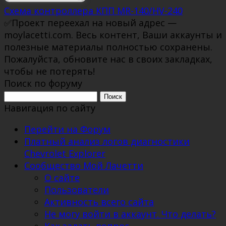
Схема контроллера КПП MR-140/HV-240
✅Проект переехал на новый адрес —
moylacetti.com. Весь контент, Ваши аккаунты и
полезные материалы полностью сохранены.
Пожалуйста, обновите нас в своих закладках,
чтобы не потерять!
Поиск по форуму
Поиск:
Навигация по сайту
Перейти на Форум
Платный анализ логов диагностики
Chevrolet Explorer
Сообщество Мой Лачетти
О сайте
Пользователи
Активность всего сайта
Не могу войти в аккаунт. Что делать?