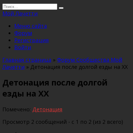
Перейти
Search
к
for:
Мой Лачетти
содержанию
Меню сайта
Форум
Регистрация
Войти
Главная страница
»
Форум Сообщества Мой
Лачетти
»
Детонация после долгой езды на ХХ
Детонация после долгой
езды на ХХ
Помечено:
Детонация
Просмотр 2 сообщений - с 1 по 2 (из 2 всего)