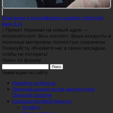
Описание и расшифровка ошибок Chevrolet
Aveo 1.2л
✅Проект переехал на новый адрес —
moylacetti.com. Весь контент, Ваши аккаунты и
полезные материалы полностью сохранены.
Пожалуйста, обновите нас в своих закладках,
чтобы не потерять!
Поиск по форуму
Поиск:
Навигация по сайту
Перейти на Форум
Платный анализ логов диагностики
Chevrolet Explorer
Сообщество Мой Лачетти
О сайте