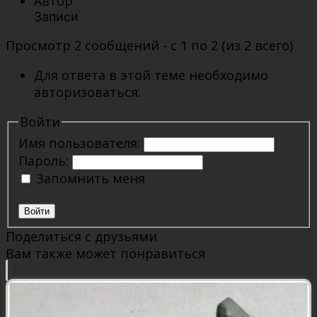
Автор
Записи
Просмотр 2 сообщений - с 1 по 2 (из 2 всего)
Для ответа в этой теме необходимо
авторизоваться.
Войти
Имя пользователя:
Пароль:
Запомнить меня
Войти
Поделиться с друзьями
Вам также может понравиться