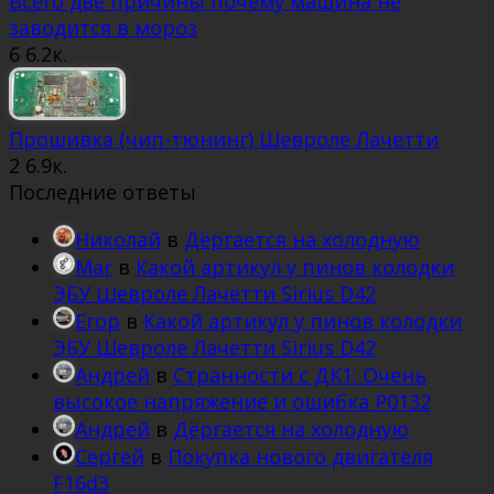
Всего две причины почему машина не
заводится в мороз
6
6.2к.
Прошивка (чип-тюнинг) Шевроле Лачетти
2
6.9к.
Последние ответы
Николай
в
Дёргается на холодную
Mar
в
Какой артикул у пинов колодки
ЭБУ Шевроле Лачетти Sirius D42
Егор
в
Какой артикул у пинов колодки
ЭБУ Шевроле Лачетти Sirius D42
Андрей
в
Странности с ДК1: Очень
высокое напряжение и ошибка Р0132
Андрей
в
Дёргается на холодную
Сергей
в
Покупка нового двигателя
F16d3