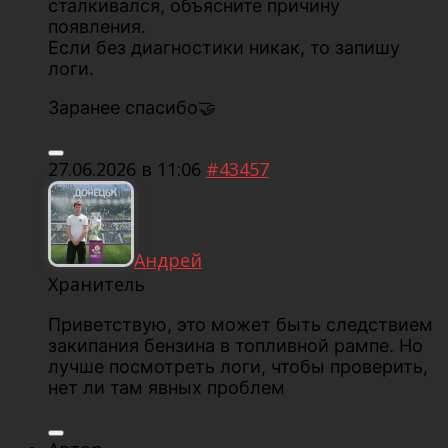
сталкивался, объясните причину
появления.
Если без диагностики никак, то запишу
логи.
Заранее спасибо🤝
27.06.2026 в 11:06
#43457
Андрей
Хранитель
Приветствую, это может быть следствием
закипания бензина в топливной рампе. Но
лучше посмотреть логи, чтобы проверить,
нет ли там явных проблем