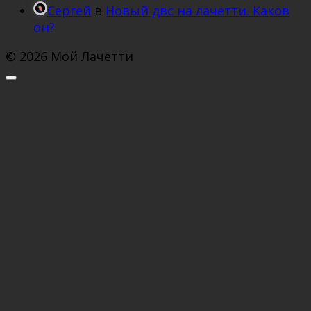
Сергей
в
Новый двс на лачетти. Каков
он?
© 2026 Мой Лачетти