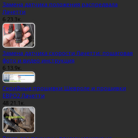
Замена датчика положения распредвала
Лачетти
6
23.3к.
Замена датчика скорости Лачетти: пошаговая
фото и видео инструкция
6
13.9к.
Серийные прошивки Шевроле и прошивки
ЕВРО2 Лачетти
48
21.1к.