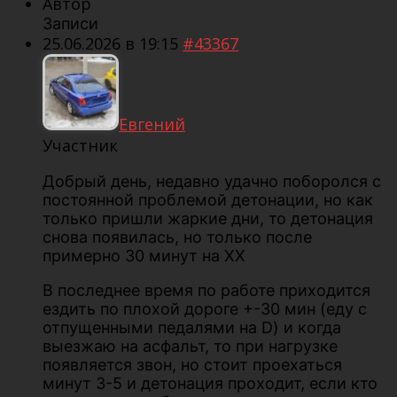
Автор
Записи
25.06.2026 в 19:15
#43367
Евгений
Участник
Добрый день, недавно удачно поборолся с
постоянной проблемой детонации, но как
только пришли жаркие дни, то детонация
снова появилась, но только после
примерно 30 минут на ХХ
В последнее время по работе приходится
ездить по плохой дороге +-30 мин (еду с
отпущенными педалями на D) и когда
выезжаю на асфальт, то при нагрузке
появляется звон, но стоит проехаться
минут 3-5 и детонация проходит, если кто