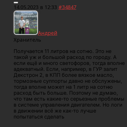
14.05.2023 в 12:33
#34847
Андрей
Хранитель
Получается 11 литров на сотню. Это не
такой уж и большой расход по городу. А
если ещё и много светофоров, тогда вполне
адекватный. Если, например, в ГУР залит
Декстрон 2, в КПП более вязкое масло,
тормозные суппорты давно не обслужены,
тогда вполне может на 1 литр на сотню
расход быть больше. Поэтому не думаю,
что там есть какие-то серьезные проблемы
в системе управления двигателем. Но логи
в движении всё же как-то лучше
попытаться сделать