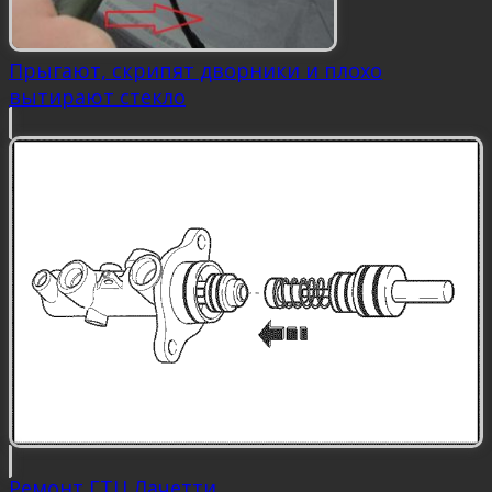
Прыгают, скрипят дворники и плохо
вытирают стекло
Ремонт ГТЦ Лачетти