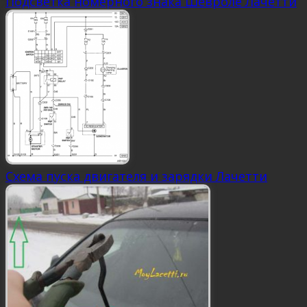
Подсветка номерного знака Шевроле Лачетти
Схема пуска двигателя и зарядки Лачетти