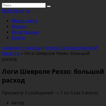
Перейти
Search
к
for:
Мой Лачетти
содержанию
Меню сайта
Форум
Регистрация
Войти
Главная страница
»
Форум Сообщества Мой
Лачетти
»
Логи Шевроле Реззо: большой
расход
Логи Шевроле Реззо: большой
расход
Просмотр 5 сообщений - с 1 по 5 (из 5 всего)
Автор