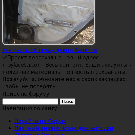
Как снять обшивку двери Лачетти
✅Проект переехал на новый адрес —
moylacetti.com. Весь контент, Ваши аккаунты и
полезные материалы полностью сохранены.
Пожалуйста, обновите нас в своих закладках,
чтобы не потерять!
Поиск по форуму
Поиск:
Навигация по сайту
Перейти на Форум
Платный анализ логов диагностики