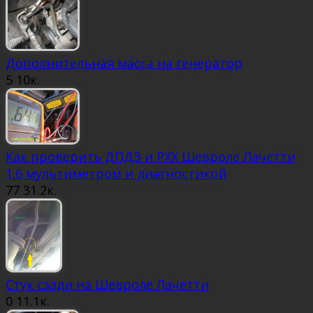
Дополнительная масса на генератор
5
10к.
Как проверить ДПДЗ и РХХ Шевроле Лачетти
1.6 мультиметром и диагностикой
77
31.2к.
Стук сзади на Шевроле Лачетти
0
11.1к.