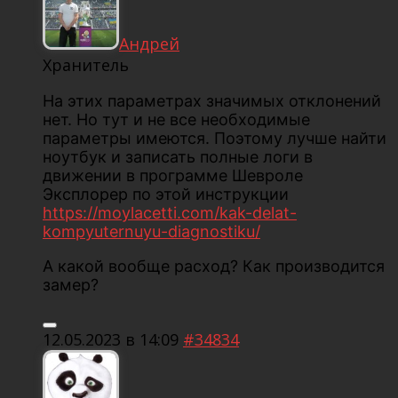
Андрей
Хранитель
На этих параметрах значимых отклонений
нет. Но тут и не все необходимые
параметры имеются. Поэтому лучше найти
ноутбук и записать полные логи в
движении в программе Шевроле
Эксплорер по этой инструкции
https://moylacetti.com/kak-delat-
kompyuternuyu-diagnostiku/
А какой вообще расход? Как производится
замер?
12.05.2023 в 14:09
#34834