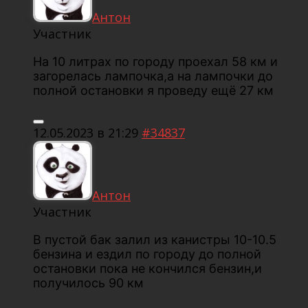
Антон
Участник
На 10 литрах по городу проехал 58 км и
загорелась лампочка,а на лампочки до
полной остановки я проведу ещё 27 км
12.05.2023 в 21:29
#34837
Антон
Участник
В пустой бак залил из канистры 10-10.5
бензина и ездил по городу до полной
остановки пока не кончился бензин,и
получилось 90 км