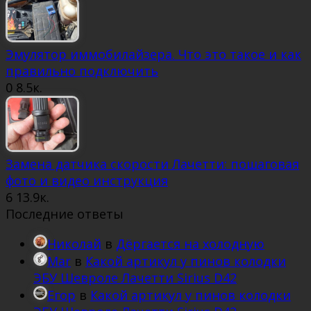
Эмулятор иммобилайзера. Что это такое и как
правильно подключить
0
8.5к.
Замена датчика скорости Лачетти: пошаговая
фото и видео инструкция
6
13.9к.
Последние ответы
Николай
в
Дёргается на холодную
Mar
в
Какой артикул у пинов колодки
ЭБУ Шевроле Лачетти Sirius D42
Егор
в
Какой артикул у пинов колодки