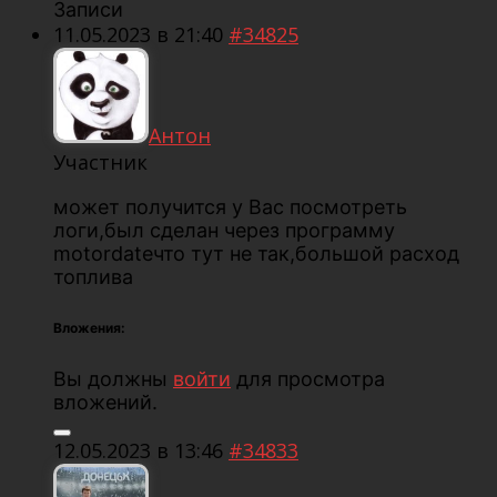
Записи
11.05.2023 в 21:40
#34825
Антон
Участник
может получится у Вас посмотреть
логи,был сделан через программу
motordateчто тут не так,большой расход
топлива
Вложения:
Вы должны
войти
для просмотра
вложений.
12.05.2023 в 13:46
#34833