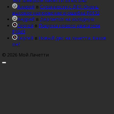
ЭБУ Шевроле Лачетти Sirius D42
Андрей
в
Странности с ДК1: Очень
высокое напряжение и ошибка Р0132
Андрей
в
Дёргается на холодную
Сергей
в
Покупка нового двигателя
F16d3
Сергей
в
Новый двс на лачетти. Каков
он?
© 2026 Мой Лачетти