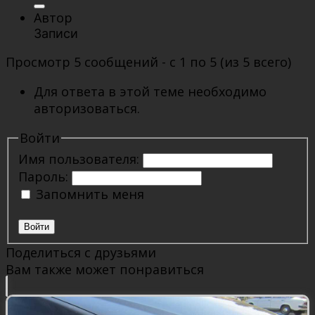
Автор
Записи
Просмотр 5 сообщений - с 1 по 5 (из 5 всего)
Для ответа в этой теме необходимо
авторизоваться.
Войти
Имя пользователя:
Пароль:
Запомнить меня
Войти
Поделиться с друзьями
Вам также может понравиться