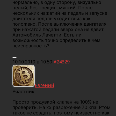
нормально, в одну сторону, визуально
целый, без трещин, мягкий. После
нескольких нажатий на педаль и запуске
двигателя педаль уходит вниз как
положено. После выключения двигателя
при нажатой педали вверх она не давит.
Автомобиль Лачетти. Есть ли
возможность точно определить в чем
неисправность?
10.10.2019 в 10:50
#24329
Евгений
Участник
Просто продувкой клапан на 100% не
проверить. На хх разрежение 70 кпа! Ртом
такое не создать, поэтому неизвестно как