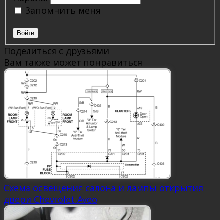
Запомнить меня
Войти
Поделиться с друзьями
Вам также может понравиться
Схема освещения салона и лампы открытия
двери Chevrolet Aveo