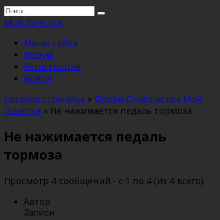
Перейти
Search
к
for:
Мой Лачетти
содержанию
Меню сайта
Форум
Регистрация
Войти
Главная страница
»
Форум Сообщества Мой
Лачетти
»
Не нажимается педаль тормоза
Не нажимается педаль
тормоза
Просмотр 4 сообщений - с 1 по 4 (из 4 всего)
Автор
Записи