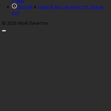
F16d3
Сергей
в
Новый двс на лачетти. Каков
он?
© 2026 Мой Лачетти