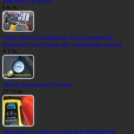
заводится в мороз
6
6.2к.
Глюк панели приборов, не открывается
багажник с кнопки и нет освещения салона
4
7.1к.
Замер давления топлива
27
12.8к.
Зарядное устройство для АКБ FOXSUR FBC