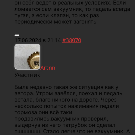
он себя ведет в реальных условиях. Если
ломается сам вакуумник, то педаль всегда
тугая, а если клапан, то как раз
периодически может загонять
17.06.2024 в 21:14
#38070
Artnn
Участник
Была недавно такая же ситуация как у
автора. Утром завёлся, поехал и педаль
встала, благо никого на дороге. Через
несколько попыток нажимания педали
тормоза они всё таки
продавились.вакуумник проверил,
выдернув из него патрубок он сделал
пшшшшш. Стало легче что не вакуумник. А