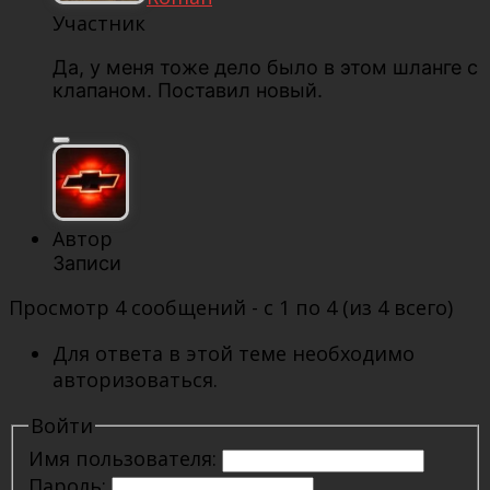
Участник
Да, у меня тоже дело было в этом шланге с
клапаном. Поставил новый.
Автор
Записи
Просмотр 4 сообщений - с 1 по 4 (из 4 всего)
Для ответа в этой теме необходимо
авторизоваться.
Войти
Имя пользователя:
Пароль: