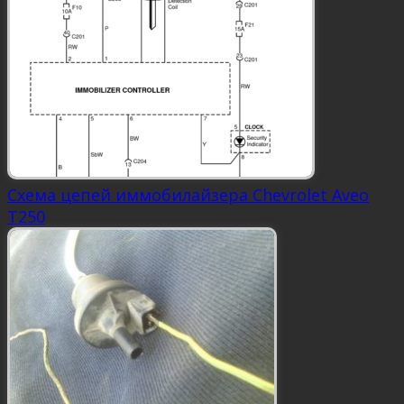
Схема цепей иммобилайзера Chevrolet Aveo
Т250