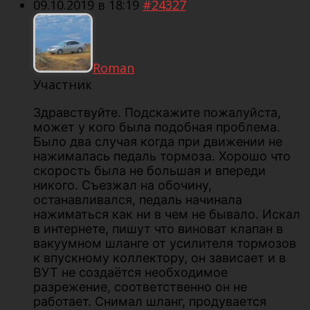
09.10.2019 в 18:19
#24327
Roman
Участник
Здравствуйте. Подскажите пожалуйста,
может у кого была подобная проблема.
Было два случая когда при движении не
нажималась педаль тормоза. Хорошо что
скорость была не большая и впереди
никого. Съезжал на обочину,
останавливался, педаль начинала
нажиматься как ни в чем не бывало. Искал
в интернете, пишут что виноват клапан в
вакуумном шланге от усилителя тормозов
к впускному коллектору, он зависает и в
ВУТ не создаётся необходимое
разрежение, соответственно он не
работает. Снимал шланг, продувается