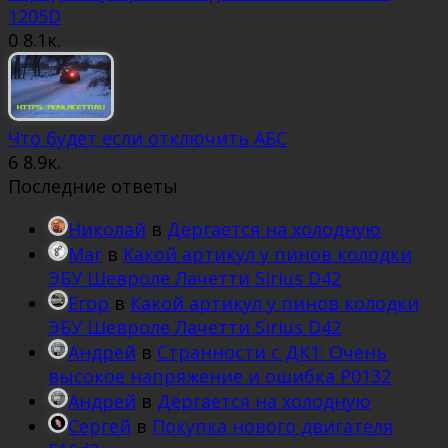
1205D
0
8.1к.
Что будет если отключить АБС
6
8.9к.
Последние ответы
Николай
в
Дёргается на холодную
Mar
в
Какой артикул у пинов колодки
ЭБУ Шевроле Лачетти Sirius D42
Егор
в
Какой артикул у пинов колодки
ЭБУ Шевроле Лачетти Sirius D42
Андрей
в
Странности с ДК1: Очень
высокое напряжение и ошибка Р0132
Андрей
в
Дёргается на холодную
Сергей
в
Покупка нового двигателя