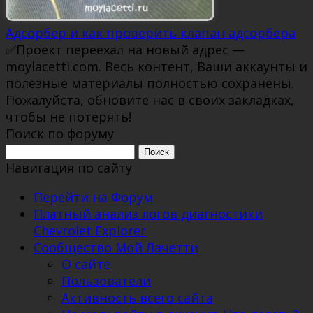
Адсорбер и как проверить клапан адсорбера
✅Проект переехал на новый адрес —
moylacetti.com. Весь контент, Ваши аккаунты и
полезные материалы полностью сохранены.
Пожалуйста, обновите нас в своих закладках,
чтобы не потерять!
Поиск по форуму
Поиск:
Навигация по сайту
Перейти на Форум
Платный анализ логов диагностики
Chevrolet Explorer
Сообщество Мой Лачетти
О сайте
Пользователи
Активность всего сайта