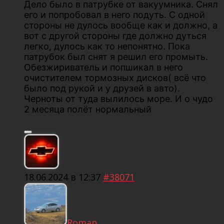
Дело было в патрубке от вакуумника. Снял
его и попробовал в него подуть. С одной
стороны не дулось вообще как и должно, а
вот с другой стороны где должно дуться
легко, дулось как то непонятно. Пока
патрубок был снят я решил его промыть.
Обезжириватель и попшикал в него
очистителем тормозных дисков( всё что
было под рукой и у друзей в авто).
Черноты от туда вылилось море. И о чудо
2 месяца полёт нормальный
18.06.2024 в 12:37
#38071
Roman