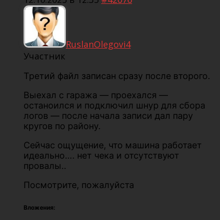
RuslanOlegovi4
Участник
Третий файл записан сразу после второго.
Выехал с гаража — проехался —
останоился и подключил шнур для сбора
логов — после начала записи дал пару
кругов по району.
Сейчас ощущение, что машина работает
идеально…. нет чека и отсутствуют
провалы..
Посмотрите, пожалуйста
Вложения: