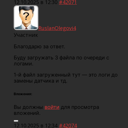
12.10.2025 в 12:30
#42071
RuslanOlegovi4
Участник
Благодарю за ответ.
Буду загружать 3 файла по очереди с
логами.
1-й файл загруженный тут — это логи до
замены датчика и тд.
Вложения:
Вы должны
войти
для просмотра
вложений.
12.10.2025 в 12:34
#42074