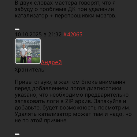
В двух словах мастера говорят, что я
забуду о проблеме ДК при удалении
катализатор + перепрошивки мозгов.
10.10.2025 в 21:32
#42065
Андрей
Хранитель
Приветствую, в желтом блоке внимания
перед добавлением логов диагностики
указано, что необходимо предварительно
запаковать логи в ZIP архив. Запакуйте и
добавьте, будет возможность посмотрим.
Удалять катализатор может там и надо, но
не по этой причине