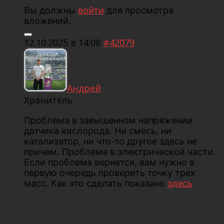
Вы должны
войти
для просмотра
вложений.
12.10.2025 в 14:08
#42079
Андрей
Хранитель
Проблема в завышенном напряжении
датчика кислорода. Ни смесь, ни
катализатор, ни что-то другое здесь не
причем. Проблема в электрической части.
Если проблема вернется, вам нужно в
первую очередь проверить точку трех
масс. Как это сделать показано
здесь
.