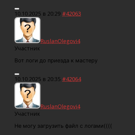
10.10.2025 в 20:29
#42063
RuslanOlegovi4
Участник
Вот логи до приезда к мастеру
10.10.2025 в 20:35
#42064
RuslanOlegovi4
Участник
Не могу загрузить файл с логами((((