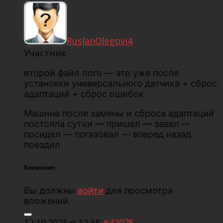
RuslanOlegovi4
Участник
второй файл лого — это уже после
установки универсального датчика + сброс
адаптаций + сброс ошибок
Машина после замены и сброса адаптаций
постояла сутки — пришел — завел —
посидел — погазовал — вперед назад
поездил
Вложения:
Вы должны
войти
для просмотра
вложений.
12.10.2025 в 12:35
#42076