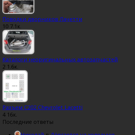
Поводки дворников Лачетти
10
7.1к.
Каталоги неоригинальных автозапчастей
2
1.6к.
Разъем С202 Chevrolet Lacetti
4
16к.
Последние ответы
Николай
в
Дёргается на холодную