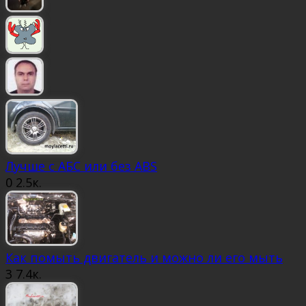
Лучше с АБС или без ABS
0
2.5к.
Как помыть двигатель и можно ли его мыть
3
7.4к.