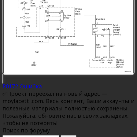
P0172 Ошибка
✅Проект переехал на новый адрес —
moylacetti.com. Весь контент, Ваши аккаунты и
полезные материалы полностью сохранены.
Пожалуйста, обновите нас в своих закладках,
чтобы не потерять!
Поиск по форуму