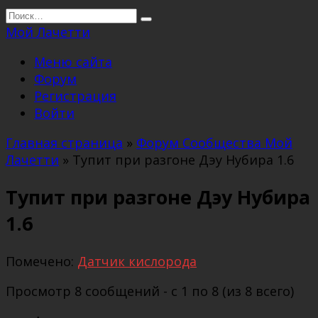
Перейти
Search
к
for:
Мой Лачетти
содержанию
Меню сайта
Форум
Регистрация
Войти
Главная страница
»
Форум Сообщества Мой
Лачетти
»
Тупит при разгоне Дэу Нубира 1.6
Тупит при разгоне Дэу Нубира
1.6
Помечено:
Датчик кислорода
Просмотр 8 сообщений - с 1 по 8 (из 8 всего)