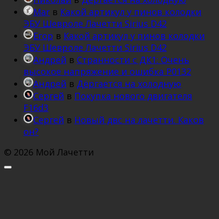
Mar
в
Какой артикул у пинов колодки
ЭБУ Шевроле Лачетти Sirius D42
Егор
в
Какой артикул у пинов колодки
ЭБУ Шевроле Лачетти Sirius D42
Андрей
в
Странности с ДК1: Очень
высокое напряжение и ошибка Р0132
Андрей
в
Дёргается на холодную
Сергей
в
Покупка нового двигателя
F16d3
Сергей
в
Новый двс на лачетти. Каков
он?
© 2026 Мой Лачетти