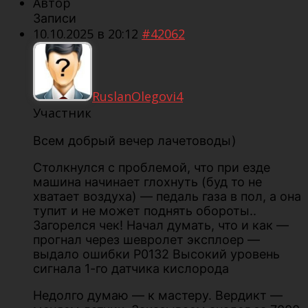
Автор
Записи
10.10.2025 в 20:12
#42062
RuslanOlegovi4
Участник
Всем добрый вечер лачетоводы)
Столкнулся с проблемой, что при езде
машина начинает глохнуть (буд то не
хватает воздуха) — педаль газа в пол, а она
тупит и не может поднять обороты..
Загорелся чек! Начал думать, что и как —
прогнал через шевролет эксплоер —
выдало ошибки Р0132 Высокий уровень
сигнала 1-го датчика кислорода
Недолго думаю — к мастеру. Вердикт —