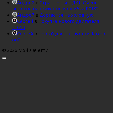
Андрей
в
Странности с ДК1: Очень
высокое напряжение и ошибка Р0132
Андрей
в
Дёргается на холодную
Сергей
в
Покупка нового двигателя
F16d3
Сергей
в
Новый двс на лачетти. Каков
он?
© 2026 Мой Лачетти