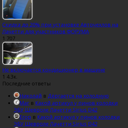
Скидка до 20% при установке Авточехлов на
Лачетти для участников ФОРУМА
1
707
Не включается кондиционер в машине
1
4.3к.
Последние ответы
Николай
в
Дёргается на холодную
Mar
в
Какой артикул у пинов колодки
ЭБУ Шевроле Лачетти Sirius D42
Егор
в
Какой артикул у пинов колодки
ЭБУ Шевроле Лачетти Sirius D42