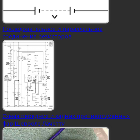
Последовательное и параллельное
соединение резисторов
Схема передних и задних противотуманных
фар Шевроле Лачетти