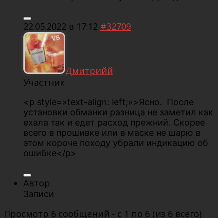
22.05.2022 в 17:12
#32709
Дмитрийй
Участник
<p style=»text-align: left;»>Ясно. После
установки обманки разница не заметил как
ехала так и едет расход прежний. Скорее
всего в прошивке или в маске не шарю в
этом короче походу убрали индикацию об
ошибке</p>
Автор
Записи
Просмотр 6 сообщений - с 1 по 6 (из 6 всего)