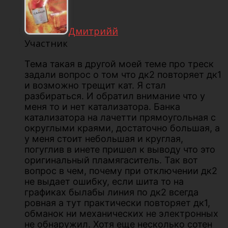
Дмитрийй
Участник
Тема такая в другой моей теме про треск
задали вопрос о том что дк2 повторяет дк1
и возможно трещит кат. Я стал
разбираться. И обратил внимание что у
меня то и нет катализатора. Банка
катализатора на лачетти прямоугольная с
округлыми краями, достаточно большая, а
у меня стоит небольшая и круглая,
погуглив в инете пришел к выводу что это
оригинальный пламягаситель. Так вот
вопрос в чем, почему при отключении дк2
не выдает ошибку, если шита то на
графиках былабы линия по дк2 всегда
ровная а тут практически повторяет дк1,
обманок ни механических не электронных
не обнаружил. Хотя еще несколько сотен