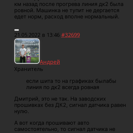
км назад после прогрева линия дк2 была
ровной. Машинка не тупит не дергается
едет норм, расход вполне нормальный.
21.05.2022 в 13:46
#32699
Андрей
Хранитель
если шита то на графиках былабы
линия по дк2 всегда ровная
Дмитрий, это не так. На заводских
прошивках без ДК2, сигнал датчика равен
нулю.
А вот когда прошивают авто
самостоятельно, то сигнал датчика не