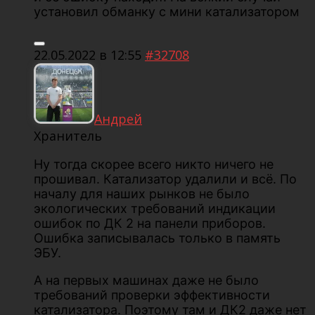
установил обманку с мини катализатором
22.05.2022 в 12:55
#32708
Андрей
Хранитель
Ну тогда скорее всего никто ничего не
прошивал. Катализатор удалили и всё. По
началу для наших рынков не было
экологических требований индикации
ошибок по ДК 2 на панели приборов.
Ошибка записывалась только в память
ЭБУ.
А на первых машинах даже не было
требований проверки эффективности
катализатора. Поэтому там и ДК2 даже нет