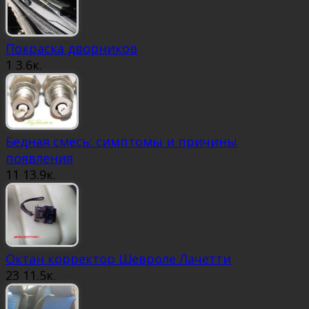
Покраска дворников
1
3.6к.
Бедная смесь: симптомы и причины
появления
11
13.9к.
Октан корректор Шевроле Лачетти
23
11.5к.