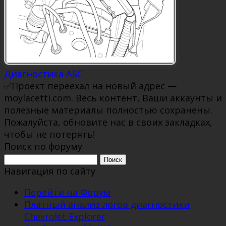
Диагностика АБС
✅Проект переехал на новый адрес —
moylacetti.com. Весь контент, Ваши аккаунты и
полезные материалы полностью сохранены.
Пожалуйста, обновите нас в своих закладках,
чтобы не потерять!
Поиск по форуму
Поиск:
Навигация по сайту
Перейти на Форум
Платный анализ логов диагностики
Chevrolet Explorer