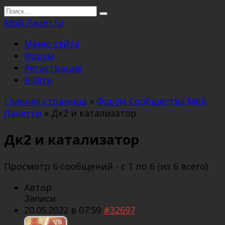
Перейти
Search
к
for:
Мой Лачетти
содержанию
Меню сайта
Форум
Регистрация
Войти
Главная страница
»
Форум Сообщества Мой
Лачетти
»
Дк2 и катализатор
Дк2 и катализатор
Просмотр 6 сообщений - с 1 по 6 (из 6 всего)
Автор
Записи
20.05.2022 в 07:59
#32697