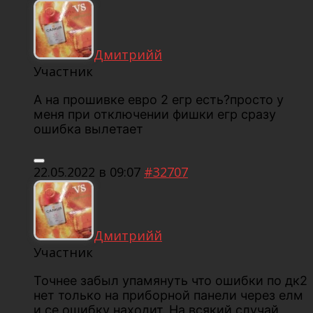
Дмитрийй
Участник
А на прошивке евро 2 егр есть?просто у
меня при отключении фишки егр сразу
ошибка вылетает
22.05.2022 в 09:07
#32707
Дмитрийй
Участник
Точнее забыл упамянуть что ошибки по дк2
нет только на приборной панели через елм
и се ошибку находит. На всякий случай