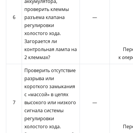
аккумулятора,
проверить клеммы
6
разъема клапана
—
регулировки
холостого хода.
Загорается ли
контрольная лампа на
Пер
2 клеммах?
к
опер
Проверить отсутствие
разрыва или
короткого замыкания
с «массой» в цепях
7
высокого или низкого
—
сигнала системы
регулировки
холостого хода.
Пер