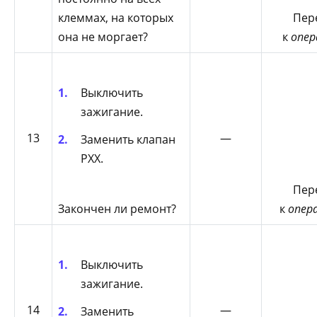
клеммах, на которых
Пер
она не моргает?
к
опер
Выключить
зажигание.
13
—
Заменить клапан
РХХ.
Пер
Закончен ли ремонт?
к
опер
Выключить
зажигание.
14
—
Заменить