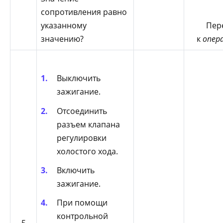
сопротивления равно
указанному
Пер
значению?
к
опер
Выключить
зажигание.
Отсоединить
разъем клапана
регулировки
холостого хода.
Включить
зажигание.
При помощи
контрольной
5
—