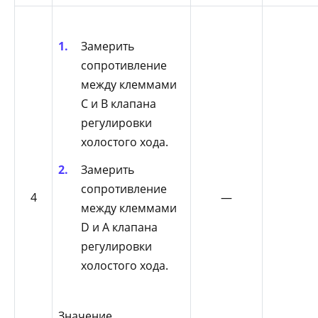
Замерить
сопротивление
между клеммами
С и В клапана
регулировки
холостого хода.
Замерить
сопротивление
4
—
между клеммами
D и А клапана
регулировки
холостого хода.
Значение