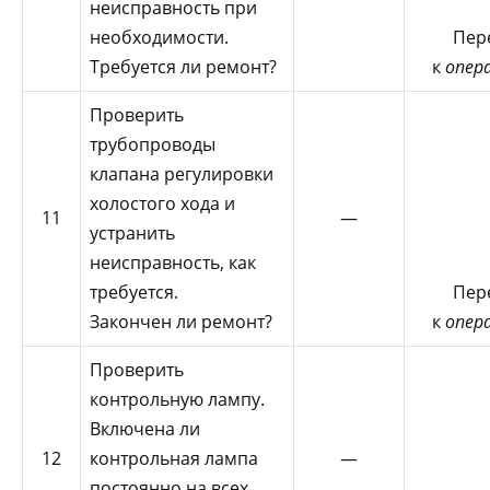
неисправность при
необходимости.
Пер
Требуется ли ремонт?
к
опер
Проверить
трубопроводы
клапана регулировки
холостого хода и
11
—
устранить
неисправность, как
требуется.
Пер
Закончен ли ремонт?
к
опер
Проверить
контрольную лампу.
Включена ли
12
контрольная лампа
—
постоянно на всех