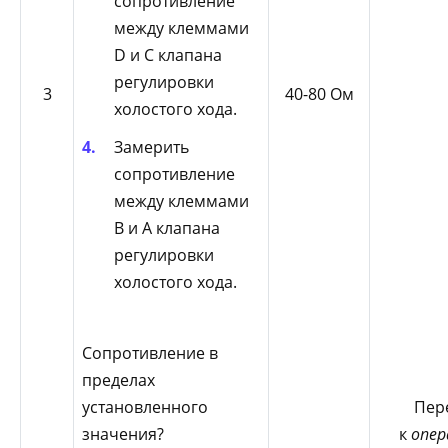
сопротивление
между клеммами
D и С клапана
регулировки
3
40-80 Ом
холостого хода.
Замерить
сопротивление
между клеммами
В и А клапана
регулировки
холостого хода.
Сопротивление в
пределах
Пер
установленного
к
опер
значения?