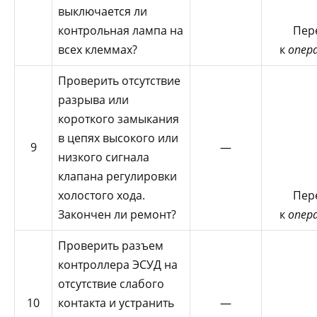
выключается ли
контрольная лампа на
Пер
всех клеммах?
к
опер
Проверить отсутствие
разрыва или
короткого замыкания
в цепях высокого или
9
—
низкого сигнала
клапана регулировки
холостого хода.
Пер
Закончен ли ремонт?
к
опер
Проверить разъем
контроллера ЭСУД на
отсутствие слабого
10
контакта и устранить
—