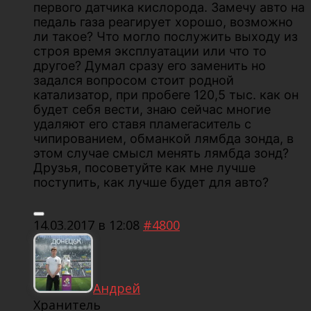
первого датчика кислорода. Замечу авто на
педаль газа реагирует хорошо, возможно
ли такое? Что могло послужить выходу из
строя время эксплуатации или что то
другое? Думал сразу его заменить но
задался вопросом стоит родной
катализатор, при пробеге 120,5 тыс. как он
будет себя вести, знаю сейчас многие
удаляют его ставя пламегаситель с
чипированием, обманкой лямбда зонда, в
этом случае смысл менять лямбда зонд?
Друзья, посоветуйте как мне лучше
поступить, как лучше будет для авто?
14.03.2017 в 12:08
#4800
Андрей
Хранитель