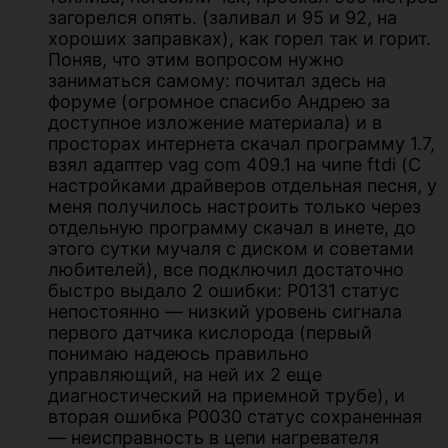
загорелся опять. (заливал и 95 и 92, на
хороших заправках), как горел так и горит.
Поняв, что этим вопросом нужно
заниматься самому: почитал здесь на
форуме (огромное спасибо Андрею за
доступное изложение материала) и в
просторах интернета скачал программу 1.7,
взял адаптер vag com 409.1 на чипе ftdi (С
настройками драйверов отдельная песня, у
меня получилось настроить только через
отдельную программу скачал в инете, до
этого сутки мучаля с диском и советами
любителей), все подключил достаточно
быстро выдало 2 ошибки: Р0131 статус
непостоянно — низкий уровень сигнала
первого датчика кислорода (первый
понимаю надеюсь правильно
управляющий, на ней их 2 еще
диагностический на приемной трубе), и
вторая ошибка Р0030 статус сохраненная
— неисправность в цепи нагревателя