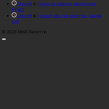
Сергей
в
Покупка нового двигателя
F16d3
Сергей
в
Новый двс на лачетти. Каков
он?
© 2026 Мой Лачетти