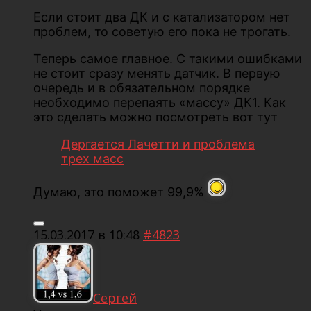
Если стоит два ДК и с катализатором нет
проблем, то советую его пока не трогать.
Теперь самое главное. С такими ошибками
не стоит сразу менять датчик. В первую
очередь и в обязательном порядке
необходимо перепаять «массу» ДК1. Как
это сделать можно посмотреть вот тут
Дергается Лачетти и проблема
трех масс
Думаю, это поможет 99,9%
15.03.2017 в 10:48
#4823
Сергей