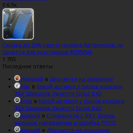
0
6.5к.
Скидка до 20% при установке Авточехлов на
Лачетти для участников ФОРУМА
1
705
Последние ответы
Николай
в
Дёргается на холодную
Mar
в
Какой артикул у пинов колодки
ЭБУ Шевроле Лачетти Sirius D42
Егор
в
Какой артикул у пинов колодки
ЭБУ Шевроле Лачетти Sirius D42
Андрей
в
Странности с ДК1: Очень
высокое напряжение и ошибка Р0132
Андрей
в
Дёргается на холодную