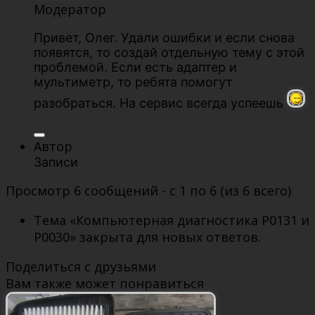
Модератор
Привет, Олег. Удали ошибки и если снова
появятся, то создай отдельную тему с этой
проблемой. Если есть адаптер и
мультиметр, то ребята помогут
разобраться. На сервис всегда успеешь
Автор
Записи
Просмотр 6 сообщений - с 1 по 6 (из 6 всего)
Тема «Компьютерная диагностика P0131 и
Р0030» закрыта для новых ответов.
Поделиться с друзьями
Вам также может понравиться