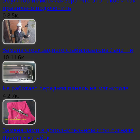
Эмулятор иммобилайзера. Что это такое и как
правильно подключить
0
8.5к.
Замена стоек заднего стабилизатора Лачетти
10
11.6к.
Не работает передняя панель на магнитоле
4
2.7к.
Замена ламп в дополнительном стоп сигнале
Лачетти хэтчбек