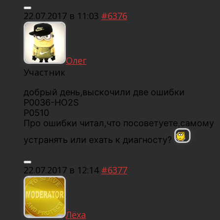
22.07.2017 в 11:03
#6376
Олег
Участник
добрый день,выскочили две ошибки
Р0036-НО2S
P0510
Про ошибки читал,что посоветуете,самому
устранять или ехать к диагносту?
22.07.2017 в 12:14
#6377
Лёха