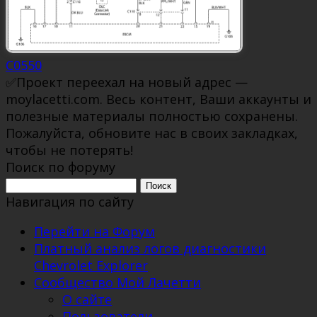
C0550
✅Проект переехал на новый адрес —
moylacetti.com. Весь контент, Ваши аккаунты и
полезные материалы полностью сохранены.
Пожалуйста, обновите нас в своих закладках,
чтобы не потерять!
Поиск по форуму
Поиск:
Навигация по сайту
Перейти на Форум
Платный анализ логов диагностики
Chevrolet Explorer
Сообщество Мой Лачетти
О сайте
Пользователи