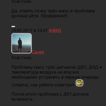
Участник
Да, спаять точку трёх масс и проблема
должна уйти. Проверено!!!
20.03.2017 в 10:47
#4903
Санёк
Участник
Проблему масс трёх датчиков (ДК1, ДАД и
температура воздуха на впуске)
необходимо устранить в первую очередь
(спаять), как ребята советуют
После этого проблема с ДК1 должна
исчезнуть