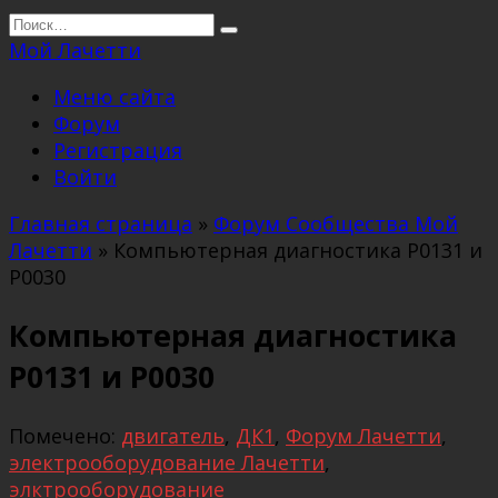
Перейти
Search
к
for:
Мой Лачетти
содержанию
Меню сайта
Форум
Регистрация
Войти
Главная страница
»
Форум Сообщества Мой
Лачетти
»
Компьютерная диагностика P0131 и
Р0030
Компьютерная диагностика
P0131 и Р0030
Помечено:
двигатель
,
ДК1
,
Форум Лачетти
,
электрооборудование Лачетти
,
элктрооборудование