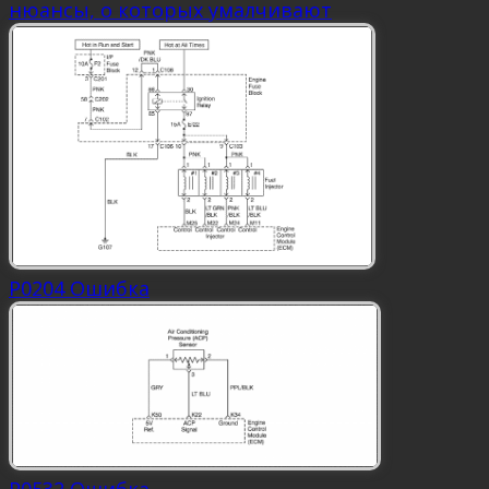
нюансы, о которых умалчивают
P0204 Ошибка
P0532 Ошибка