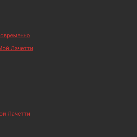
новременно
Мой Лачетти
ой Лачетти