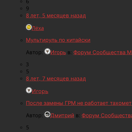
6
9
8 лет, 5 месяцев назад
Лёха
Мультируль по китайски
Автор:
Игорь
в:
Форум Сообщества М
3
5
8 лет, 7 месяцев назад
Игорь
После замены ГРМ не работает тахомет
Автор:
Дмитрий
в:
Форум Сообщества
5