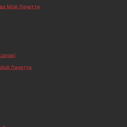
ва Мой Лачетти
салов)
Мой Лачетти