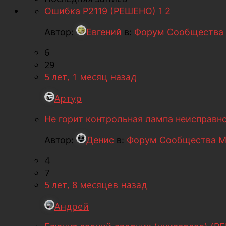
Ошибка P2119 (РЕШЕНО)
1
2
Автор:
Евгений
в:
Форум Сообщества 
6
29
5 лет, 1 месяц назад
Артур
Не горит контрольная лампа неисправно
Автор:
Денис
в:
Форум Сообщества М
4
7
5 лет, 8 месяцев назад
Андрей