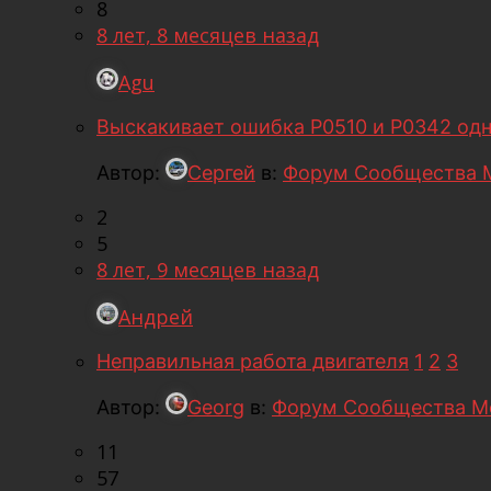
8
8 лет, 8 месяцев назад
Agu
Выскакивает ошибка Р0510 и Р0342 од
Автор:
Сергей
в:
Форум Сообщества 
2
5
8 лет, 9 месяцев назад
Андрей
Неправильная работа двигателя
1
2
3
Автор:
Georg
в:
Форум Сообщества М
11
57