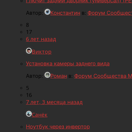
Глючит задний дворник (универсал) (Р
Автор:
Константин
в:
Форум Сообщест
8
17
6 лет назад
Виктор
Установка камеры заднего вида
Автор:
Роман
в:
Форум Сообщества М
5
16
7 лет, 3 месяца назад
Санёк
Ноутбук через инвертор