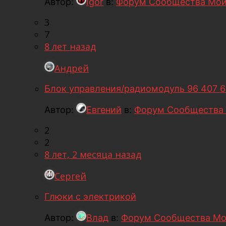
Автор:
Igor
в:
Форум Сообщества Мой
3
7
8 лет назад
Андрей
Блок управления/радиомодуль 96 407 
Автор:
Евгений
в:
Форум Сообщества 
2
2
8 лет, 2 месяца назад
Сергей
Глюки с электрикой
Автор:
Влад
в:
Форум Сообщества Мо