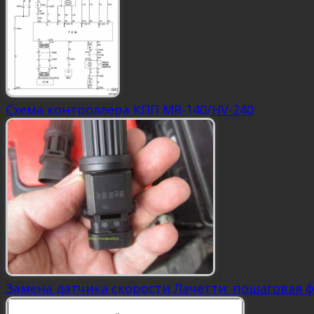
Схема контроллера КПП MR-140/HV-240
Замена датчика скорости Лачетти: пошаговая 