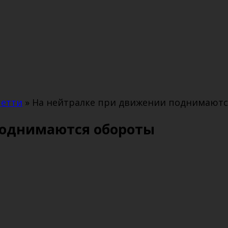
четти
»
На нейтралке при движении поднимаютс
поднимаются обороты