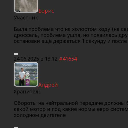
Борис
Участник
Была проблема что на холостом ходу (на св
дроссель, проблема ушла, но появилась дру
остановки ещё держаться 1 секунду и после
24.06.2025 в 13:12
#41654
Андрей
Хранитель
Обороты на нейтральной передаче должны бы
какой мотор и под какие нормы евро система
холодном двигателе