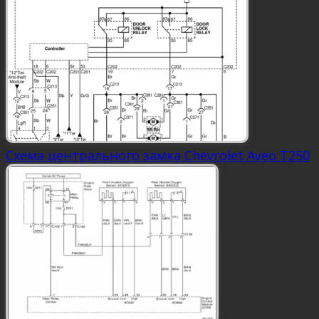
Схема центрального замка Chevrolet Aveo Т250