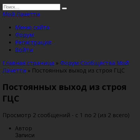
Перейти
Search
к
for:
Мой Лачетти
содержанию
Меню сайта
Форум
Регистрация
Войти
Главная страница
»
Форум Сообщества Мой
Лачетти
»
Постоянных выход из строя ГЦС
Постоянных выход из строя
ГЦС
Просмотр 2 сообщений - с 1 по 2 (из 2 всего)
Автор
Записи