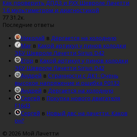
Как проверить ДПДЗ и РХХ Шевроле Лачетти
1.6 мультиметром и диагностикой
77
31.2к.
Последние ответы
Николай
в
Дёргается на холодную
Mar
в
Какой артикул у пинов колодки
ЭБУ Шевроле Лачетти Sirius D42
Егор
в
Какой артикул у пинов колодки
ЭБУ Шевроле Лачетти Sirius D42
Андрей
в
Странности с ДК1: Очень
высокое напряжение и ошибка Р0132
Андрей
в
Дёргается на холодную
Сергей
в
Покупка нового двигателя
F16d3
Сергей
в
Новый двс на лачетти. Каков
он?
© 2026 Мой Лачетти