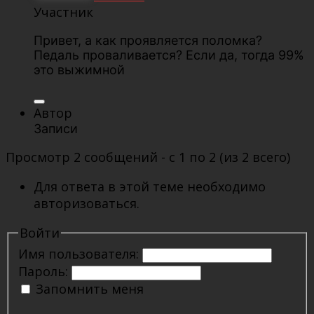
Участник
Привет, а как проявляется поломка?
Педаль проваливается? Если да, тогда 99%
это выжимной
Автор
Записи
Просмотр 2 сообщений - с 1 по 2 (из 2 всего)
Для ответа в этой теме необходимо
авторизоваться.
Войти
Имя пользователя:
Пароль:
Запомнить меня