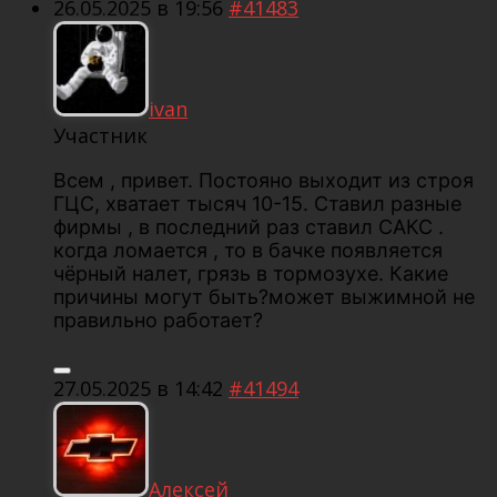
26.05.2025 в 19:56
#41483
ivan
Участник
Всем , привет. Постояно выходит из строя
ГЦС, хватает тысяч 10-15. Ставил разные
фирмы , в последний раз ставил САКС .
когда ломается , то в бачке появляется
чёрный налет, грязь в тормозухе. Какие
причины могут быть?может выжимной не
правильно работает?
27.05.2025 в 14:42
#41494
Алексей