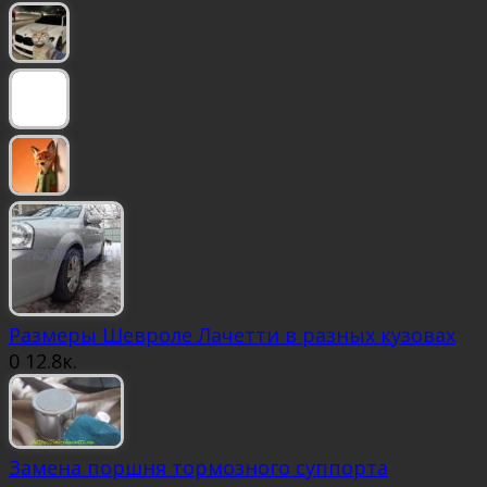
Размеры Шевроле Лачетти в разных кузовах
0
12.8к.
Замена поршня тормозного суппорта