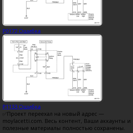
P0172 Ошибка
P1133 Ошибка
✅Проект переехал на новый адрес —
moylacetti.com. Весь контент, Ваши аккаунты и
полезные материалы полностью сохранены.