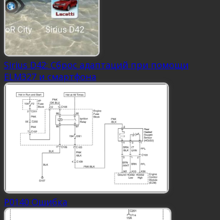
Sirius D42: Сброс адаптаций при помощи
ELM327 и смартфона
P0140 Ошибка