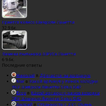
Греется колесо Шевроле Лачетти
32
9.6к.
Замена пыльника ШРУСа Лачетти
6
9.6к.
Последние ответы
Николай
в
Дёргается на холодную
Mar
в
Какой артикул у пинов колодки
ЭБУ Шевроле Лачетти Sirius D42
Егор
в
Какой артикул у пинов колодки
ЭБУ Шевроле Лачетти Sirius D42
Андрей
в
Странности с ДК1: Очень