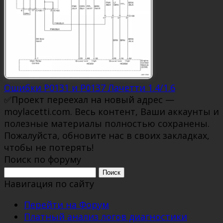
Ошибки P0131 и P0137 Лачетти 1.4/1.6
✅Проект переехал на новый адрес —
moylacetti.com. Весь контент, Ваши аккаунты и
полезные материалы полностью сохранены.
Пожалуйста, обновите нас в своих закладках,
чтобы не потерять!
Поиск по форуму
Поиск:
Навигация по сайту
Перейти на Форум
Платный анализ логов диагностики