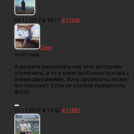
04.11.2017 в 18:11
#11946
Олег
Участник
А можете рассказать как этот моторчик
отключить, а то у меня проблема похожа с
этими дерганиями. Хочу проверить, может
это поможет. Если не сложно прикрепить
фото)
05.11.2017 в 17:42
#11981