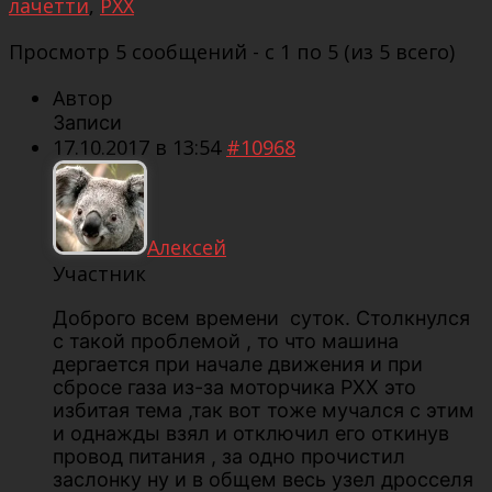
лачетти
,
РХХ
Просмотр 5 сообщений - с 1 по 5 (из 5 всего)
Автор
Записи
17.10.2017 в 13:54
#10968
Aлексей
Участник
Доброго всем времени суток. Столкнулся
с такой проблемой , то что машина
дергается при начале движения и при
сбросе газа из-за моторчика РХХ это
избитая тема ,так вот тоже мучался с этим
и однажды взял и отключил его откинув
провод питания , за одно прочистил
заслонку ну и в общем весь узел дросселя