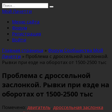
Перейти
Search
к
for:
Мой Лачетти
содержанию
Меню сайта
Форум
Регистрация
Войти
Главная страница
»
Форум Сообщества Мой
Лачетти
»
Проблема с дроссельной заслонкой.
Рывки при езде на оборотах от 1500-2500 тыс
Проблема с дроссельной
заслонкой. Рывки при езде на
оборотах от 1500-2500 тыс
Помечено:
двигатель
,
дроссельная заслонка