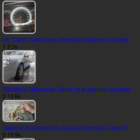
Не горит лампочка резерва уровня топлива
1
3.2к.
Размеры Шевроле Лачетти в разных кузовах
0
12.8к.
Замена топливного насоса Chevrolet Lacetti
0
15.9к.