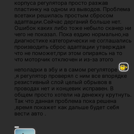
корпуса регулятора просто разжав
пластинку на одном из выводов. Проблема
всетаки решилась простым сбросом
адаптации.Сейчас дерганий больше нет.
Ошибок каких либо тоже небыло сканер ни
чего не показал. Пока ездию нормально,на
диагностике категорически не соглашались
производить сброс адаптации утверждая
что не поможет,при этом опираясь на то
что моторчик отключен и из-за этого
неполадки в эбу и в самом регуляторе
,я регулятор проверял с ним все впорядке
резистивный слой целый обрывов в
проводах нет и концевик исправен. В
общем просто хотели на денежку крутнуть.
Так что данная проблема пока решена
,время покажет как дальше будет себя
вести авто .