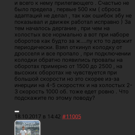
и всего к нему прилегающего . Счастью не
было предела , первые 500 км ( сброса
адаптаций не делал , так как ошибок эбу не
показывал и движек работал исправно ) За
тем началось дергание , при чем на
холостых все нормально а вот при наборе
оборотов как будто за ж….пу кто то держит
периодически. Взял откинул колодку от
дросселя и все пропало , при подключении
колодки обратно появились провалы на
оборотах примерно от 1500 до 2500 , на
высоких оборотах не чувствуется при
большой скорости но это скорее из-за
инерции на 4-5 скоростях и на холостых 2-
3 скорость 1000 об. тоже едет ровно . Что
подскажите по этому поводу?
18.10.2017 в 14:42
#11005