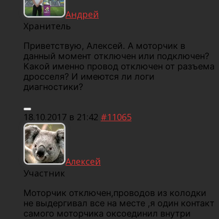
Андрей
Хранитель
Приветствую, Алексей. А моторчик в
данный момент отключен или подключен?
Какой именно провод отключен от разъема
дросселя? И имеются ли логи
диагностики?
18.10.2017 в 21:42
#11065
Aлексей
Участник
Моторчик отключен,проводов из колодки
не выдергивал все на месте ,я один контакт
самого моторчика оксоединил внутри