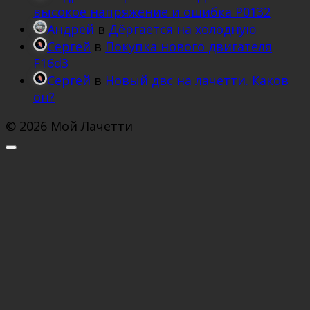
высокое напряжение и ошибка Р0132
Андрей
в
Дёргается на холодную
Сергей
в
Покупка нового двигателя
F16d3
Сергей
в
Новый двс на лачетти. Каков
он?
© 2026 Мой Лачетти