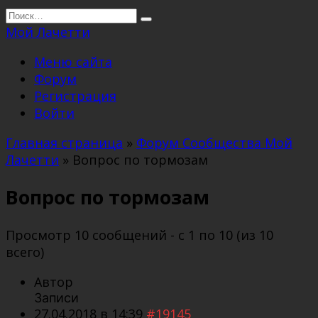
Перейти
Search
к
for:
Мой Лачетти
содержанию
Меню сайта
Форум
Регистрация
Войти
Главная страница
»
Форум Сообщества Мой
Лачетти
»
Вопрос по тормозам
Вопрос по тормозам
Просмотр 10 сообщений - с 1 по 10 (из 10
всего)
Автор
Записи
27.04.2018 в 14:39
#19145