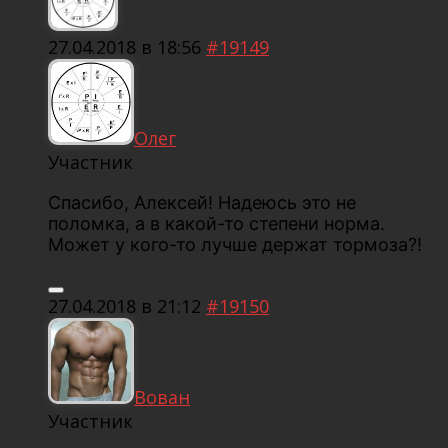
27.04.2018 в 18:56
#19149
Олег
Участник
Спасибо, Алексей! Надеюсь это не
поломка, а в какой-то степени норма.
Может у кого-то лучше держат тормоза?!
27.04.2018 в 21:12
#19150
Вован
Участник