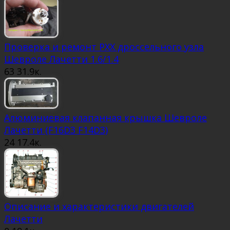
Проверка и ремонт РХХ дроссельного узла
Шевроле Лачетти 1.6/1.4
63
31.9к.
Алюминиевая клапанная крышка Шевроле
Лачетти (F16D3 F14D3)
24
17.4к.
Описание и характеристики двигателей
Лачетти