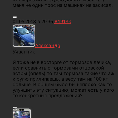
меня не один трос на машинах не закисал.
01.05.2018 в 20:36
#19183
Александр
Участник
Я тоже не в восторге от тормозов лачика,
если сравнить с тормозами отцовской
астры (опель) то там тормоза такие что аж
к рулю прилипаешь, а весу там на 100 кг
больше. В общем было бы неплохо как то
улучшить эту ситуацию, может есть у кого
то конкретные предложения?