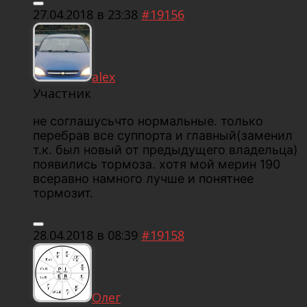
27.04.2018 в 23:38
#19156
alex
Участник
не соглашусьчто нормальные. только
перебрав все суппорта и главный(заменил
т.к. был новый от предыдущего владельца)
появились тормоза. хотя мой мерин 190
всеравно намного лучше и понятнее
тормозит.
28.04.2018 в 08:39
#19158
Олег