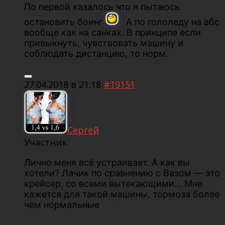
По первой казалось что я пытаюсь
остановить боинг
А по гололеду на абс
вообще как на санках. В принципе если
привыкнуть, чувствовать машину и
соблюдать дистанцию, то норм.
27.04.2018 в 21:18
#19151
Сергей
Участник
Лично меня всё устраивает. А как вы
хотели? Лачик по сравнению с Вазом — это
крейсер, со всеми вытекающими… Мне
кажется для такой машины, тормоза более
чем нормальные