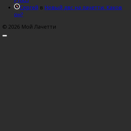
F16d3
Сергей
в
Новый двс на лачетти. Каков
он?
© 2026 Мой Лачетти