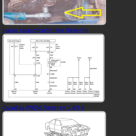
Насос гидроусилителя Лачетти
Ошибка P0650 Лачетти 1.4/1.6