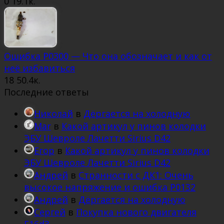
0
19.1к.
Ошибка Р0300 — Что она обозначает и как от
неё избавиться
18
50.4к.
Последние ответы
Николай
в
Дёргается на холодную
Mar
в
Какой артикул у пинов колодки
ЭБУ Шевроле Лачетти Sirius D42
Егор
в
Какой артикул у пинов колодки
ЭБУ Шевроле Лачетти Sirius D42
Андрей
в
Странности с ДК1: Очень
высокое напряжение и ошибка Р0132
Андрей
в
Дёргается на холодную
Сергей
в
Покупка нового двигателя