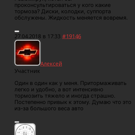
проконсультироваться у кого какие
тормоза? Диски, колодки, суппорта
обслужены. Жидкость меняется вовремя.
27.04.2018 в 17:33
#19146
Алексей
Участник
Один в один как у меня. Притормаживать
легко и удобно, а вот интенсивно
тормозить тяжело и иногда страшно.
Постепенно привык к этому. Думаю что это
из-за большого веса авто