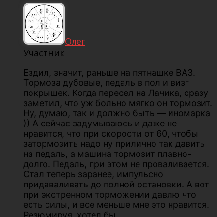
Олег
Участник
Ездил, значит, раньше на пятнашке ВАЗ.
Тормоза дубовые, педаль в пол и визг
покрышек. Когда пересел на Лачика, сразу
заметил, что уж больно мягко он тормозит.
Ну, думаю, так и должно быть — иномарка
)) А сейчас задумываюсь и даже не
нравится, что при скорости от 60, чтобы
затормозить надо ну прилично так давить
на педаль, а машина тормозит плавно-
долго. Педаль, при этом не проваливается.
Стал теперь заранее, импульсно
придаваливать до полной остановки. А вот
при экстренном торможении давлю что
есть силы, и все меньше мне это нравится.
Резюмируя, хотел бы