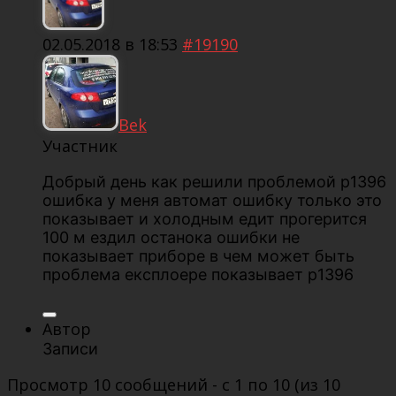
02.05.2018 в 18:53
#19190
Bek
Участник
Добрый день как решили проблемой р1396
ошибка у меня автомат ошибку только это
показывает и холодным едит прогерится
100 м ездил останока ошибки не
показывает приборе в чем может быть
проблема експлоере показывает р1396
Автор
Записи
Просмотр 10 сообщений - с 1 по 10 (из 10