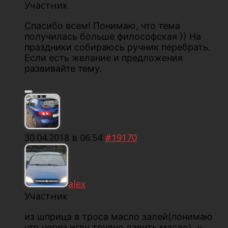
Участник
Спасибо всем! Понимаю, что тема
получилась больше философская )) На
праздники собираюсь ручник перебрать.
Если есть желание и предложения
развивайте тему.
30.04.2018 в 06:54
#19170
alex
Участник
из шприца в троса масло залей(понимаю
что через иглу трудно давить масло), у