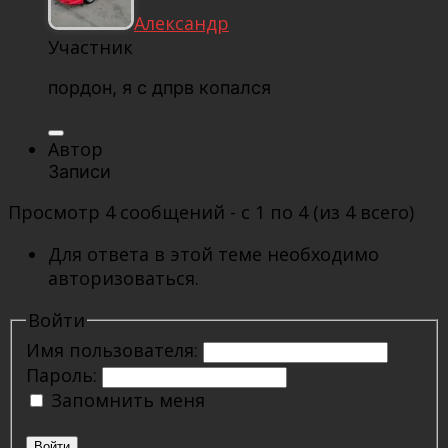
Александр
Участник
пордон, я с дпрв копался
Автор
Записи
Просмотр 4 сообщений - с 1 по 4 (из 4 всего)
Для ответа в этой теме необходимо
авторизоваться.
Войти
Имя пользователя:
Пароль:
Запомнить меня
Войти