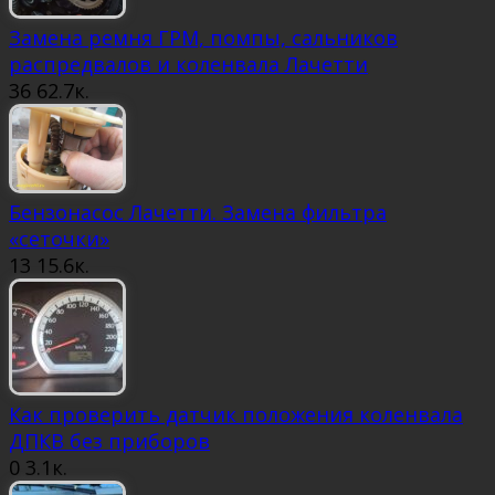
Замена ремня ГРМ, помпы, сальников
распредвалов и коленвала Лачетти
36
62.7к.
Бензонасос Лачетти. Замена фильтра
«сеточки»
13
15.6к.
Как проверить датчик положения коленвала
ДПКВ без приборов
0
3.1к.