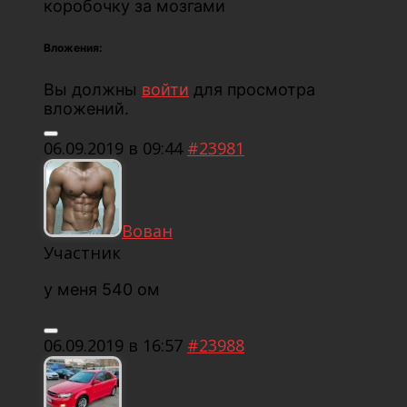
коробочку за мозгами
Вложения:
Вы должны
войти
для просмотра
вложений.
06.09.2019 в 09:44
#23981
Вован
Участник
у меня 540 ом
06.09.2019 в 16:57
#23988