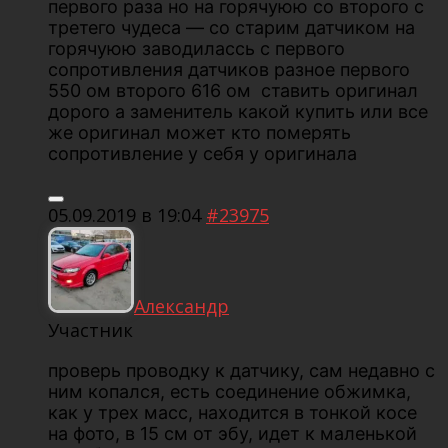
первого раза но на горячуюю со второго с
третего чудеса — со старим датчиком на
горячуюю заводилассь с первого
сопротивления датчиков разное первого
550 ом второго 616 ом ставить оригинал
дорого а заменитель какой купить или все
же оригинал может кто померять
сопротивление у себя у оригинала
05.09.2019 в 19:04
#23975
Александр
Участник
проверь проводку к датчику, сам недавно с
ним копался, есть соединение обжимка,
как у трех масс, находится в тонкой косе
на фото, в 15 см от эбу, идет к маленькой