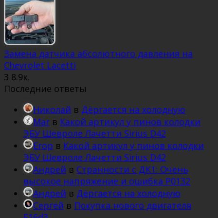
Замена датчика абсолютного давления на
Chevrolet Lacetti
3
8.9к.
Последние ответы
Николай
в
Дёргается на холодную
Mar
в
Какой артикул у пинов колодки
ЭБУ Шевроле Лачетти Sirius D42
Егор
в
Какой артикул у пинов колодки
ЭБУ Шевроле Лачетти Sirius D42
Андрей
в
Странности с ДК1: Очень
высокое напряжение и ошибка Р0132
Андрей
в
Дёргается на холодную
Сергей
в
Покупка нового двигателя
F16d3