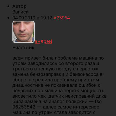
Автор
Записи
04.09.2019 в 19:12
#23964
андрей
Участник
всем привет била проблема машина по
утрам заводилассь со второго раза и
третьего в теплую погоду с первого=
замена бензозаправки и бензонасоса в
сборе не решила проблему при етом
диашностика не показивала ошибок с
недавних пор машина терять мощность
висветило чек датчик неисправний дпкв
била замена на аналог польский — fso
96253542 — далее самое интересное
машина по утрам стала заводится с