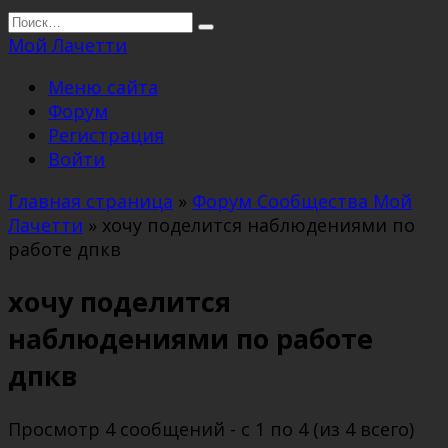
Перейти
Search
к
for:
Мой Лачетти
содержанию
Меню сайта
Форум
Регистрация
Войти
Главная страница
»
Форум Сообщества Мой
Лачетти
»
хочу поделится наблюдениями по
работе дпкв
хочу поделится
наблюдениями по работе
дпкв
Просмотр 4 сообщений - с 1 по 4 (из 4 всего)