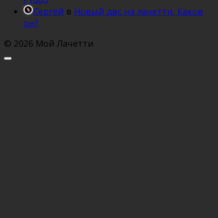
Сергей
в
Новый двс на лачетти. Каков
он?
© 2026 Мой Лачетти