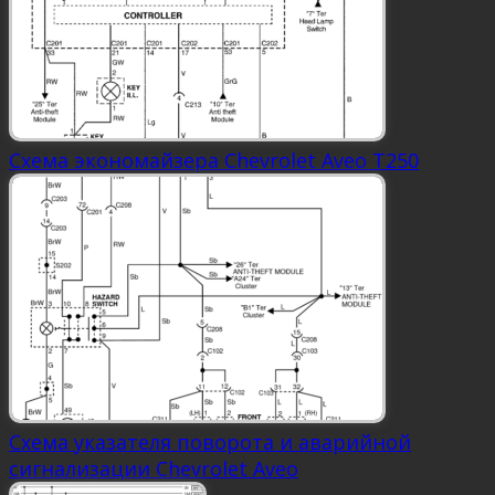
Схема экономайзера Chevrolet Aveo Т250
Схема указателя поворота и аварийной
сигнализации Chevrolet Aveo