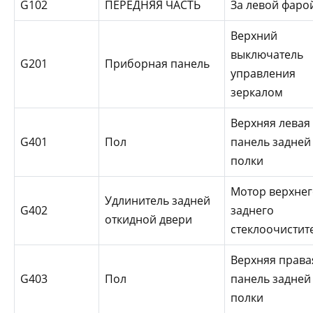
G102
ПЕРЕДНЯЯ ЧАСТЬ
За левой фаро
Верхний
выключатель
G201
Приборная панель
управления
зеркалом
Верхняя левая
G401
Пол
панель задней
полки
Мотор верхне
Удлинитель задней
G402
заднего
откидной двери
стеклоочистит
Верхняя права
G403
Пол
панель задней
полки