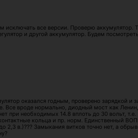
дем исключать все версии. Проверю аккумулятор. 
егулятор и другой аккумулятор. Будем посмотреть
улятор оказался годным, проверено зарядкой и з
е. Все вроде нормально, диодный мост как Ленин
т при необходимых 14.8 вплоть до 30 вольт, т.е.
и, контактные кольца и пр. норм. Единственный В
7 до 2,3 в.)??? Замыкания витков точно нет, а обр
ну?