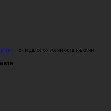
четти
»
Чек и далее со всеми остановками
ками