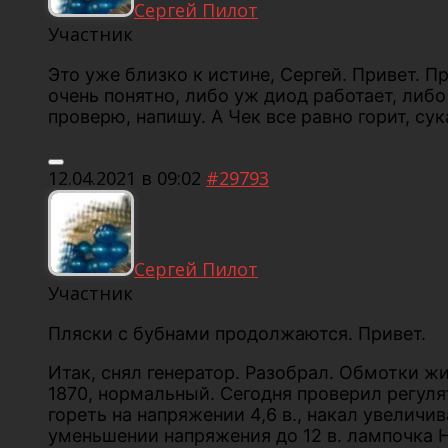
Сергей Пилот
Участник
Это уже близко к истине, Сергей. Привет. П
очень понятно, либо уж диод работает, либо
проверю, напишу. А Чек все равно горит, сук
12.04.2021 в 09:02
#29793
Сергей Пилот
Участник
Пляски с бубнами продолжаются. Привет.
Итак, снял генератор. Разобрал. Обмотки ж
1870, нормальный. Сегодня проверил регуля
гореть на напряжении 4,6 в., накал увеличив
уменьшении напряжения до 12 в. лампочка НЕ