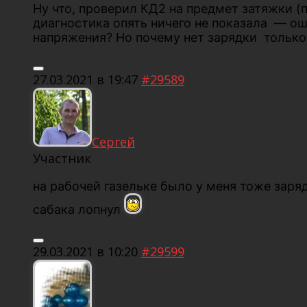
Ну что, проверил КД2 на предмет затяжки (п
диагностика опять ничего не показала — оши
напряжения? Но почему нет зарядки только
27.03.2021 в 19:47
#29589
Сергей
Участник
на рабочей газельке было у меня тоже зар
сабака лопнул
29.03.2021 в 10:20
#29599