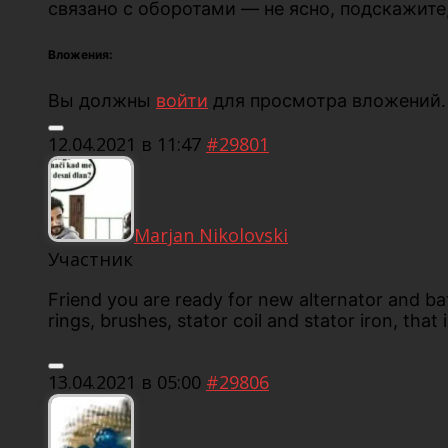
связано с оборотами — не ясно, подскажите,
Вложения:
Вы должны
войти
для просмотра вложений.
12.04.2021 в 11:47
#29801
Marjan Nikolovski
Участник
Friend you are ready for new alternator and batt
rings, brushes, stator coil and stator iron, tha
13.04.2021 в 05:00
#29806