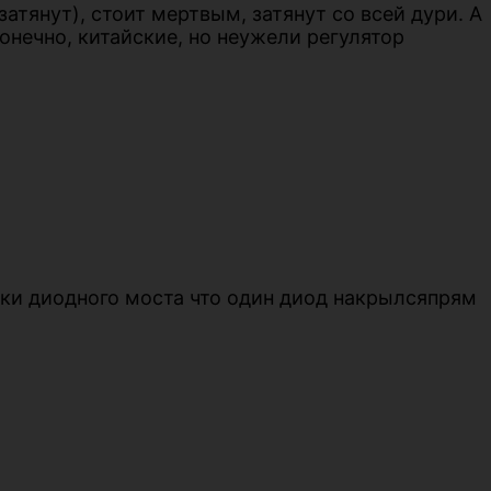
затянут), стоит мертвым, затянут со всей дури. А
онечно, китайские, но неужели регулятор
нки диодного моста что один диод накрылсяпрям