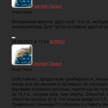
Сергей Пилот
Участник
Интересная версия, друг мой. Что ж, не бу
аккумуляторе. Для теста поставлю другой р
28.04.2021 в 11:04
#29957
Сергей Пилот
Участник
Собственно, продолжаю разбираться. Аккум
вновь все прозвонил и проверил по методик
Манёвер оказался дохлым, лампочка не тухне
на 14,7 в., скорее жив, чем мертв. Обмотк
обмотки ротора 4,1 в. (по норме везде от 1,
Правильно понимаю? Собирать и ставить ге