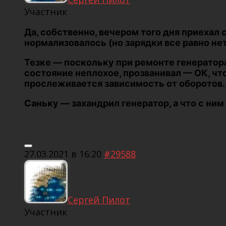
Участник
Да, собственно, вечером того дня приехал 
нормализовалось (но зарядки все равно нет
Тезке — поскольку при ремонте генератора
состояние неплохое, прозванивал — ОК, что-
прослеживается зависимость от оборотов. 
Саньку — захандрил генератор, а что с ни
27.03.2021 в 16:20
#29588
Сергей Пилот
Участник