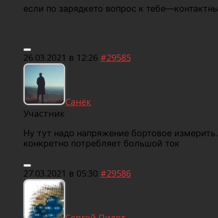
если по зарядкето вопрос к тебе—контактны
26.03.2021 в 12:26
#29585
Санёк
Участник
Ну тут надо напряжение бортовое измерить.
конкретно потребляет большой ток
27.03.2021 в 05:30
#29586
Сергей Пилот