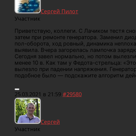
Сергей Пилот
Участник
Приветствую, коллеги. С Лачиком тестя сно
затем при ремонте генератора. Заменил дио
пол-оборота, ход ровный, динамика неплоха
выявила. Вчера загорелась лампочка зарядки
Сегодня завел нормально, но потом вылезли 
менее 10 в. Как там у Федота-стрельца: «Эт
вылезло при падении напряжения. Генератор
подобное было — подскажите алгоритм дей
25.03.2021 в 21:59
#29580
Сергей
Участник