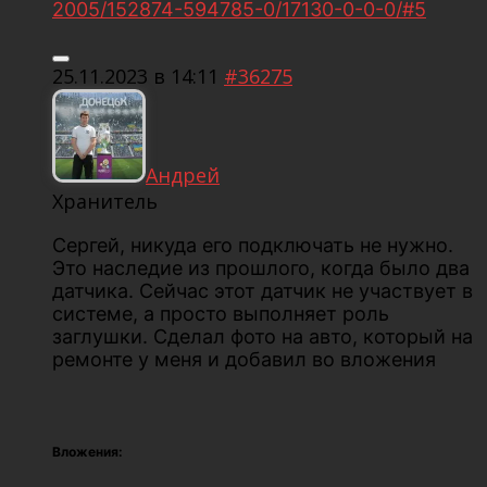
2005/152874-594785-0/17130-0-0-0/#5
25.11.2023 в 14:11
#36275
Андрей
Хранитель
Сергей, никуда его подключать не нужно.
Это наследие из прошлого, когда было два
датчика. Сейчас этот датчик не участвует в
системе, а просто выполняет роль
заглушки. Сделал фото на авто, который на
ремонте у меня и добавил во вложения
Вложения: