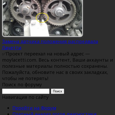
Замена датчика положения распредвала
Лачетти
✅Проект переехал на новый адрес —
moylacetti.com. Весь контент, Ваши аккаунты и
полезные материалы полностью сохранены.
Пожалуйста, обновите нас в своих закладках,
чтобы не потерять!
Поиск по форуму
Поиск:
Навигация по сайту
Перейти на Форум
Платный анализ логов диагностики