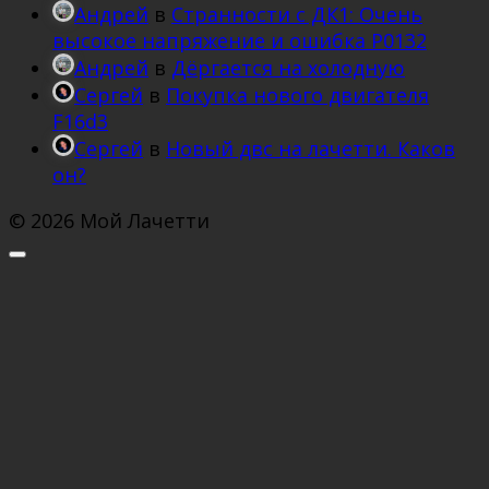
Андрей
в
Странности с ДК1: Очень
высокое напряжение и ошибка Р0132
Андрей
в
Дёргается на холодную
Сергей
в
Покупка нового двигателя
F16d3
Сергей
в
Новый двс на лачетти. Каков
он?
© 2026 Мой Лачетти