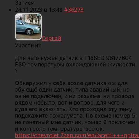
Записи
24.11.2023 в 13:48
#36273
Сергей
Участник
Для чего нужен датчик в T18SED 96177604
FSO температуры охлаждающей жидкоcти
?
Обнаружил у себя возле датчика ож для
эбу ещё один датчик, типа аварийный, но
он не подключен, и ни разьёма, ни провода
рядом небыло, вот и вопрос, для чего и
куда его включать. Кто проходил эту тему
подскажите пожалуйста. По схеме номер 5
не понятный мне датчик, номер 6 поключен
и контроль температуры всё ок.
https://chevrolet.7zap.com/en/lacetti+++optr