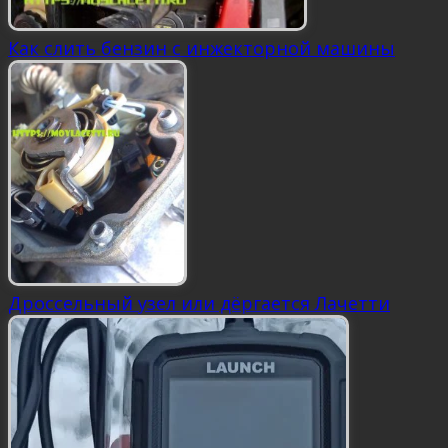
Как слить бензин с инжекторной машины
Дроссельный узел или дёргается Лачетти