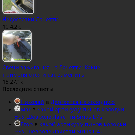
Недостатки Лачетти
10
4.2к.
Свечи зажигания на Лачетти: Какие
применяются и как заменить
15
27.1к.
Последние ответы
Николай
в
Дёргается на холодную
Mar
в
Какой артикул у пинов колодки
ЭБУ Шевроле Лачетти Sirius D42
Егор
в
Какой артикул у пинов колодки
ЭБУ Шевроле Лачетти Sirius D42