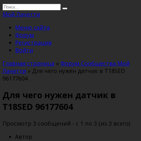
Перейти
Search
к
for:
Мой Лачетти
содержанию
Меню сайта
Форум
Регистрация
Войти
Главная страница
»
Форум Сообщества Мой
Лачетти
»
Для чего нужен датчик в T18SED
96177604
Для чего нужен датчик в
T18SED 96177604
Просмотр 3 сообщений - с 1 по 3 (из 3 всего)
Автор