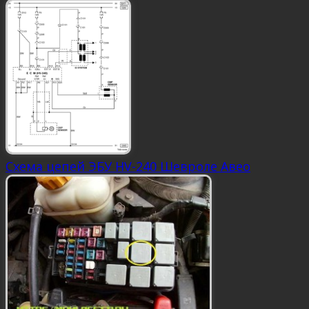
Схема цепей ЭБУ HV-240 Шевроле Авео