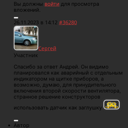
Вы должны
войти
для просмотра
вложений.
26.11.2023 в 14:12
#36280
Сергей
Участник
Спасибо за ответ Андрей. Он видимо
планировался как аварийный с отдельным
индикатором на щитке приборов, а
возможно, думаю, для принудительного
включения второй скорости вентилятора,
странное решение конструкторов
использовать датчик как заглушку
Автор