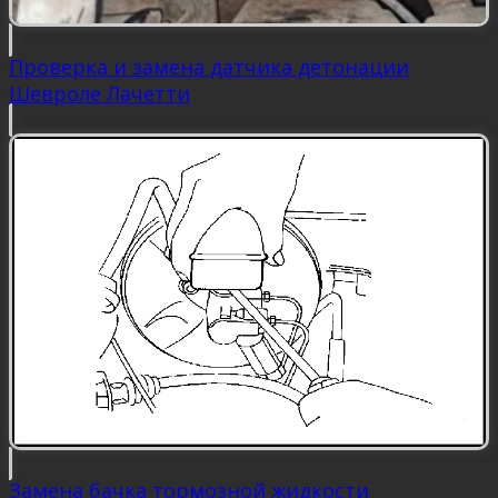
Проверка и замена датчика детонации
Шевроле Лачетти
Замена бачка тормозной жидкости