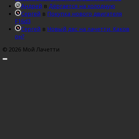
Андрей
в
Дёргается на холодную
Сергей
в
Покупка нового двигателя
F16d3
Сергей
в
Новый двс на лачетти. Каков
он?
© 2026 Мой Лачетти