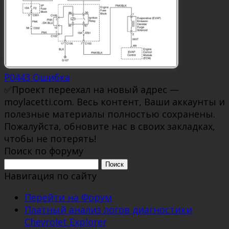
P0443 Ошибка
✅Проект переехал на новый адрес —
moylacetti.com. Весь контент, Ваши аккаунты и
полезные материалы полностью сохранены.
Пожалуйста, обновите нас в своих закладках,
чтобы не потерять!
Поиск по форуму
Поиск:
Навигация по сайту
Перейти на Форум
Платный анализ логов диагностики
Chevrolet Explorer