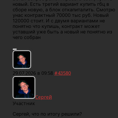
новый. Есть третий вариант купить гбц в
сборе новую, а блок откапиталить. Смотрю
унас контрактный 70000 тыс руб. Новый
120000 стоит. И с двумя вариантами не
понятно что купишь, контракт может
уставший уже быть а новый не понятно из
чего собран
29.07.2026 в 09:58
#43580
Сергей
Участник
Сергей, что по итогу решили?