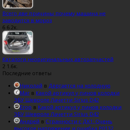
Всего две причины почему машина не
заводится в мороз
6
6.2к.
Каталоги неоригинальных автозапчастей
2
1.6к.
Последние ответы
Николай
в
Дёргается на холодную
Mar
в
Какой артикул у пинов колодки
ЭБУ Шевроле Лачетти Sirius D42
Егор
в
Какой артикул у пинов колодки
ЭБУ Шевроле Лачетти Sirius D42
Андрей
в
Странности с ДК1: Очень
высокое напряжение и ошибка Р0132