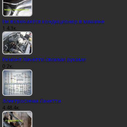
Не включается кондиционер в машине
1
4.3к.
Ремонт Лачетти своими руками
0
2к.
Электросхема Лачетти
4
48.4к.