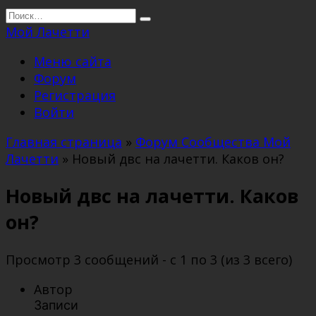
Перейти
Search
к
for:
Мой Лачетти
содержанию
Меню сайта
Форум
Регистрация
Войти
Главная страница
»
Форум Сообщества Мой
Лачетти
»
Новый двс на лачетти. Каков он?
Новый двс на лачетти. Каков
он?
Просмотр 3 сообщений - с 1 по 3 (из 3 всего)
Автор
Записи