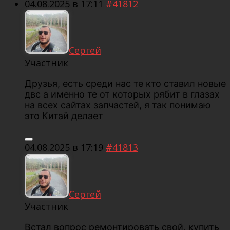
04.08.2025 в 17:11
#41812
Сергей
Участник
Друзья, есть среди нас те кто ставил новые
двс а именно те от которых рябит в глазах
на всех сайтах запчастей, я так понимаю
это Китай делает
04.08.2025 в 17:19
#41813
Сергей
Участник
Встал вопрос ремонтировать свой, купить