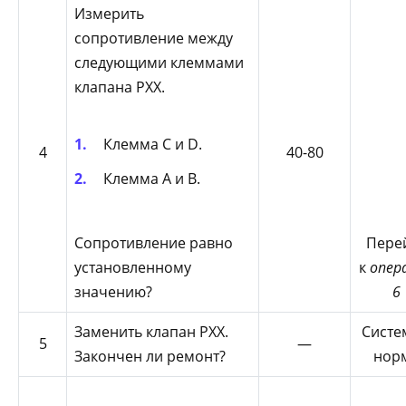
Измерить
сопротивление между
следующими клеммами
клапана РХХ.
Клемма С и D.
4
40-80
Клемма А и В.
Сопротивление равно
Пере
установленному
к
опер
значению?
6
Заменить клапан РХХ.
Систе
5
—
Закончен ли ремонт?
нор