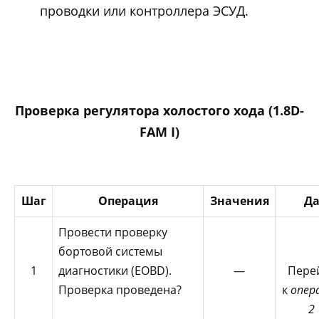
проводки или контроллера ЭСУД.
Проверка регулятора холостого хода (1.8D-
FAM I)
Шаг
Операция
Значения
Д
Провести проверку
бортовой системы
1
диагностики (EOBD).
—
Пере
Проверка проведена?
к
опер
2