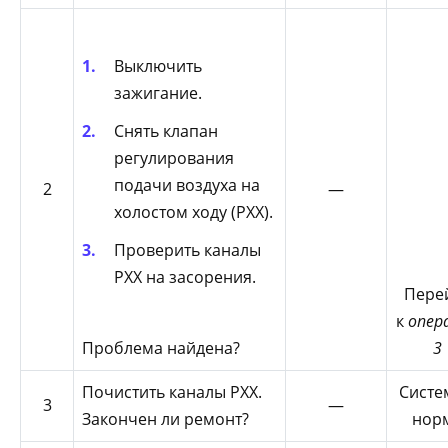
Выключить
зажигание.
Снять клапан
регулирования
подачи воздуха на
2
—
холостом ходу (РХХ).
Проверить каналы
РХХ на засорения.
Пере
к
опер
Проблема найдена?
3
Почистить каналы РХХ.
Систе
3
—
Закончен ли ремонт?
нор