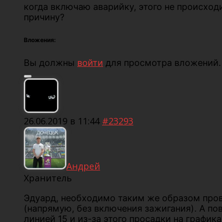
когда включаю аварийку, этого не происход
причину?
Вложения:
Вы должны
войти
для просмотра вложений.
26.06.2019 в 11:44
#23293
Андрей
Хранитель
Эдуард, необходимо таким же образом пров
(напрямую, без включения зажигания). А по
линией 15 и из-за этого просадки на графика