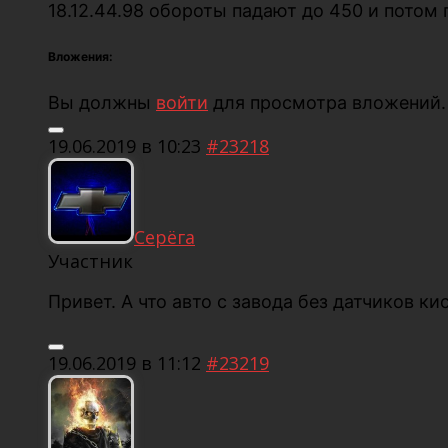
18.12.44.98 обороты падают до 450 и потом
Вложения:
Вы должны
войти
для просмотра вложений.
19.06.2019 в 10:23
#23218
Серёга
Участник
Привет. А что авто с завода без датчиков к
19.06.2019 в 11:12
#23219