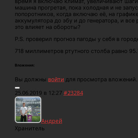
время я включаю климат, увеличивают шаги,
машина прогретая, пока холодная и не запу
попоротников, когда включаю её, на график
аккумулятора до эбу и до генератора, и все
это влияет на обороты?
P.S. проверил прогноз пагоды у себя в город
718 миллиметров ртутного столба равно 95
Вложения:
Вы должны
войти
для просмотра вложений.
25.06.2019 в 12:27
#23284
Андрей
Хранитель