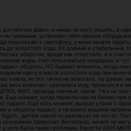
достаточно давно, и никак не могу решить, в сер
ин не гуманные, установил себе газовое оборудован
огда подъезжаю к светофору, у меня начали падат
ь до холостого хода, ХХ ровный и стабильный. Н
лостых оборотах, вроде как отпустило, и я счаст
плением жары стал пользоваться кондером, и тут
падают обороты, НО бывают моменты, когда они п
 подняли карту в месте холостого хода при включ
зо компа, но это также не помогало. Ну думаю н
тью весь комплект оригинала stag, проехался и н
ПХХ, МАП, провода свечные, свечи. Тяга на газу 
и. Еще момент, когда переключаю на бензин при 
зко падают. Ещё есть момент, выехал утром с гар
 и обороты падают, и не важно машина нагрелась
будто, датчик какой-то реагирует на что-то. По
 в программе Шевролет Эксплорер, ничего не могу
 у кого была такая проблема. Ласетти 2005 МКПП 