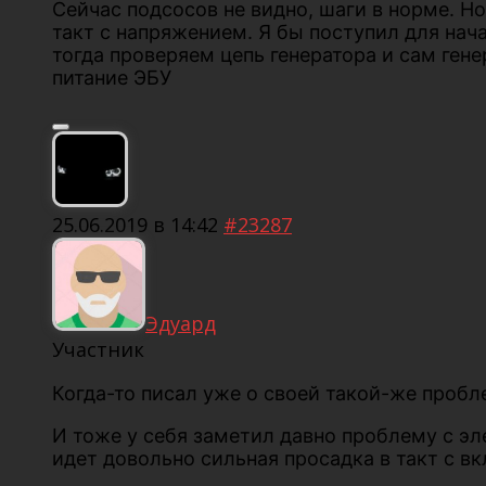
Сейчас подсосов не видно, шаги в норме. Н
такт с напряжением. Я бы поступил для нач
тогда проверяем цепь генератора и сам ген
питание ЭБУ
25.06.2019 в 14:42
#23287
Эдуард
Участник
Когда-то писал уже о своей такой-же пробл
И тоже у себя заметил давно проблему с эл
идет довольно сильная просадка в такт с в