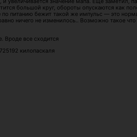
 и увеличивается значение мапа. Еще заметил, п
стится большой круг, обороты опускаются как пол
е по питанию бежит такой же импульс — это нор
 равно ничего не изменилось.. Возможно такое чт
е. Вроде все сходится
.725192 килопаскаля