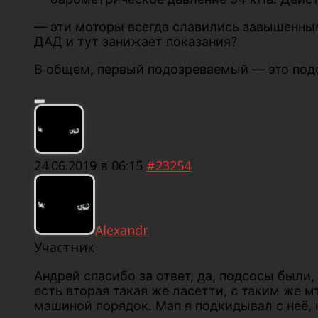
— эти моторы всегда славились завышенным
ДАД и тут занижает показания?
В общем, первый подозреваемый — это под
24.06.2019 в 06:15
#23254
Alexandr
Участник
Андрей спасибо за ответ, да, подсосы были,
есть вторая такая же ласетти, с таким же 
машиной порядок. Мап я подкидывал с неё, н