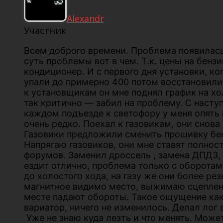
Alexandr
Участник
Всем доброго времени. Проблема появилась 
суть проблемы вот в чем. Т.к. цены на бенз
кондиционер. И с первого дня установки, к
упали до примерно 400 потом восстановилис
к установщикам он мне поднял график на хо
так критично — забил на проблему. С насту
каждом подъезде к светофору у меня опять 
очень редко. Поехал к газовикам, они снова
Газовики предложили сменить прошивку бен
Напрягаю газовиков, они мне ставят полнос
форумов. Заменил дроссель , замена ДПДЗ, Д
ездит отлично, проблема только с оборотам
до холостого хода, на газу же они более ре
магнитное видимо место, выжимаю сцепление
месте падают обороты. Такое ощущение как 
вариатор, ничего не изменилось. Делал лог
Уже не знаю куда лезть и что менять. Может