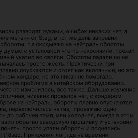
висах разводят руками, ошибок никаких нет, а
ие метанн от Stag, в тот же день заправил
ь обороты, т.е скидываю на нейтраль обороты
у думаю с установкой что-то накосячили, поехал
ливый укатил во свояси. Обороты падали но не
 началась просто жесть. Практически при
лавно опускаются и стоят как вкопанные, но это
ённом кондере, но это никак не помогало.
аверное проблема в китайском оборудовании.
ичего не изменилось, все также. Дальше изучение
отличная, никаких провалов нет, с кондером
сбросе на нейтраль, обороты плавно опускаются
ажа, переключилась на газ, проезжаю одно
 до рабочей темп, или холодная, всегда в этом
ставил обратно заводскую прошивку и установил
 понять, просто упали обороты и поднялись.
t18sed. Прикрепил лог, где на времени