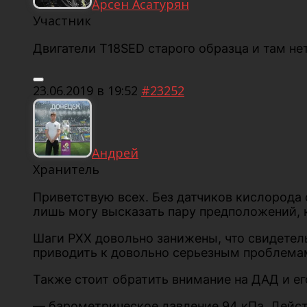
Арсен Асатурян
Участник
Двигатели T18SED старого образца и там не
23.06.2019 в 19:52
#23252
Андрей
Хранитель
Приветствую всех. Без датчиков кислорода
лишь могу высказать пару предположений, 
Шаги РХХ довольно занижены, что свидетел
приводить к довольно серьезным проблемам
Также стоит обратить внимание на ДАД и ег
— барометрическое давление 94 кПа. Дейст