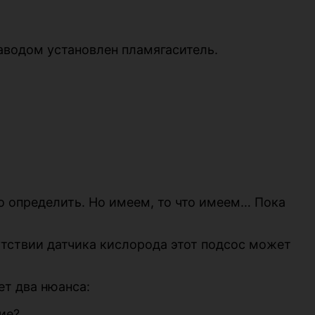
заводом установлен пламягаситель.
о определить. Но имеем, то что имеем… Пока
утствии датчика кислорода этот подсос может
ет два нюанса:
ие?