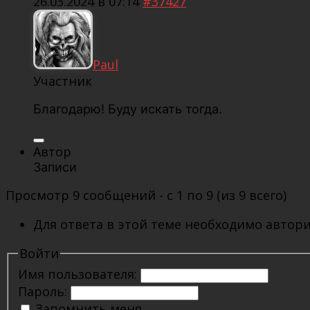
26.03.2024 в 07:14
#37427
Paul
Участник
Благодарю! Буду искать тогда.
Автор
Записи
Просмотр 9 сообщений - с 1 по 9 (из 9 всего)
Для ответа в этой теме необходимо автори
Войти
Имя пользователя:
Пароль:
Запомнить меня