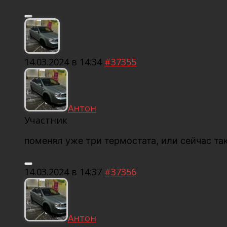
14.03.2024 в 14:34
#37355
Антон
Участник
поменял уже три термостата, или сейчас та
14.03.2024 в 14:37
#37356
Антон