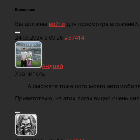
Вложения:
Вы должны
войти
для просмотра вложений.
24.03.2024 в 09:26
#37414
Андрей
Хранитель
А сможете тоже лого моего автомобил
Приветствую, на этих логах видно очень си