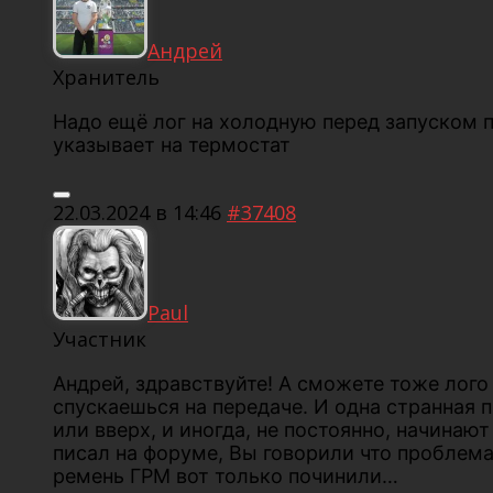
Андрей
Хранитель
Надо ещё лог на холодную перед запуском 
указывает на термостат
22.03.2024 в 14:46
#37408
Paul
Участник
Андрей, здравствуйте! А сможете тоже лого
спускаешься на передаче. И одна странная 
или вверх, и иногда, не постоянно, начинаю
писал на форуме, Вы говорили что проблема
ремень ГРМ вот только починили…