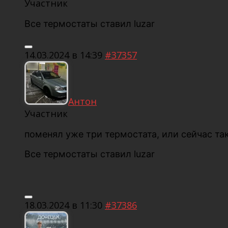
Участник
Все термостаты ставил luzar
14.03.2024 в 14:39
#37357
Антон
Участник
поменял уже три термостата, или сейчас та
Все термостаты ставил luzar
18.03.2024 в 11:30
#37386