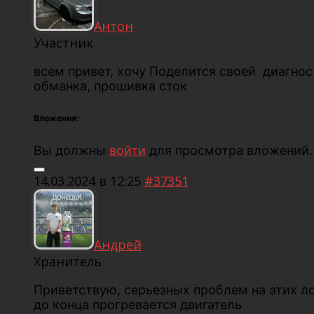
Антон
Участник
всем привет, хочу Поделится своей диагност
обманка, прошивка сток
Вложения:
Вы должны
войти
для просмотра вложений.
14.03.2024 в 12:25
#37351
Андрей
Хранитель
Приветствую, серьезных проблем на этих ло
до конца прогревается двигатель