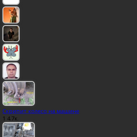
Скрипит колесо на машине
1
4.7к.