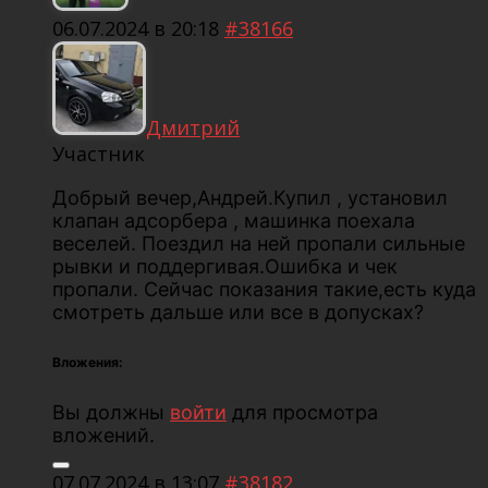
06.07.2024 в 20:18
#38166
Дмитрий
Участник
Добрый вечер,Андрей.Купил , установил
клапан адсорбера , машинка поехала
веселей. Поездил на ней пропали сильные
рывки и поддергивая.Ошибка и чек
пропали. Сейчас показания такие,есть куда
смотреть дальше или все в допусках?
Вложения:
Вы должны
войти
для просмотра
вложений.
07.07.2024 в 13:07
#38182