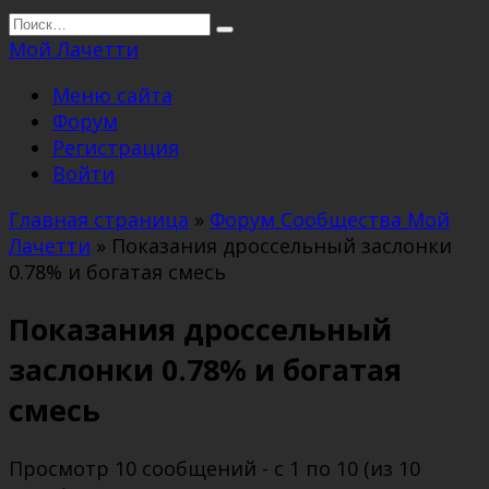
Перейти
Search
к
for:
Мой Лачетти
содержанию
Меню сайта
Форум
Регистрация
Войти
Главная страница
»
Форум Сообщества Мой
Лачетти
»
Показания дроссельный заслонки
0.78% и богатая смесь
Показания дроссельный
заслонки 0.78% и богатая
смесь
Просмотр 10 сообщений - с 1 по 10 (из 10