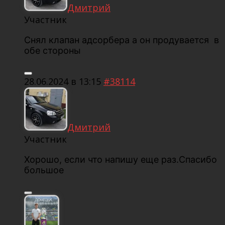
Дмитрий
Участник
Снял клапан адсорбера а он продувается в
обе стороны
28.06.2024 в 13:15
#38114
Дмитрий
Участник
Хорошо, если что напишу еще раз.Спасибо
большое