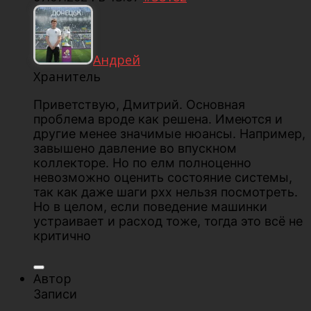
Андрей
Хранитель
Приветствую, Дмитрий. Основная
проблема вроде как решена. Имеются и
другие менее значимые нюансы. Например,
завышено давление во впускном
коллекторе. Но по елм полноценно
невозможно оценить состояние системы,
так как даже шаги рхх нельзя посмотреть.
Но в целом, если поведение машинки
устраивает и расход тоже, тогда это всё не
критично
Автор
Записи