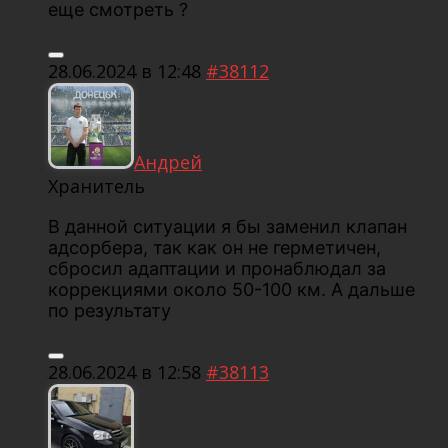
еще смотреть ?
28.06.2024 в 12:48
#38112
Андрей
Хранитель
В данной ситуации я бы заменил клапан
адсорбера, так как он не герметичен,
сбросил адаптации и пронаблюдал за
коррекциями около 50-100 км. А дальше
по результату
28.06.2024 в 12:58
#38113