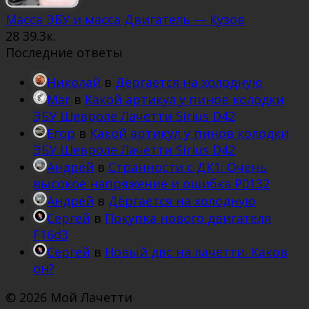
Масса ЭБУ и масса Двигатель — Кузов
28
39.3к.
Последние ответы
Николай
в
Дёргается на холодную
Mar
в
Какой артикул у пинов колодки
ЭБУ Шевроле Лачетти Sirius D42
Егор
в
Какой артикул у пинов колодки
ЭБУ Шевроле Лачетти Sirius D42
Андрей
в
Странности с ДК1: Очень
высокое напряжение и ошибка Р0132
Андрей
в
Дёргается на холодную
Сергей
в
Покупка нового двигателя
F16d3
Сергей
в
Новый двс на лачетти. Каков
он?
© 2026 Мой Лачетти