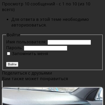
Просмотр 10 сообщений - с 1 по 10 (из 10
всего)
Для ответа в этой теме необходимо
авторизоваться.
Войти
Имя пользователя:
Пароль:
Запомнить меня
Войти
Поделиться с друзьями
Вам также может понравиться