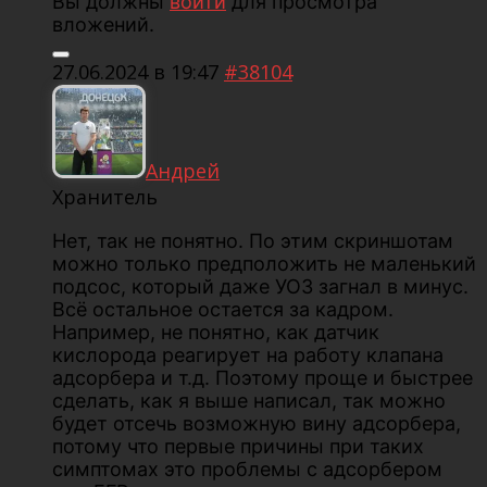
Вы должны
войти
для просмотра
вложений.
27.06.2024 в 19:47
#38104
Андрей
Хранитель
Нет, так не понятно. По этим скриншотам
можно только предположить не маленький
подсос, который даже УОЗ загнал в минус.
Всё остальное остается за кадром.
Например, не понятно, как датчик
кислорода реагирует на работу клапана
адсорбера и т.д. Поэтому проще и быстрее
сделать, как я выше написал, так можно
будет отсечь возможную вину адсорбера,
потому что первые причины при таких
симптомах это проблемы с адсорбером