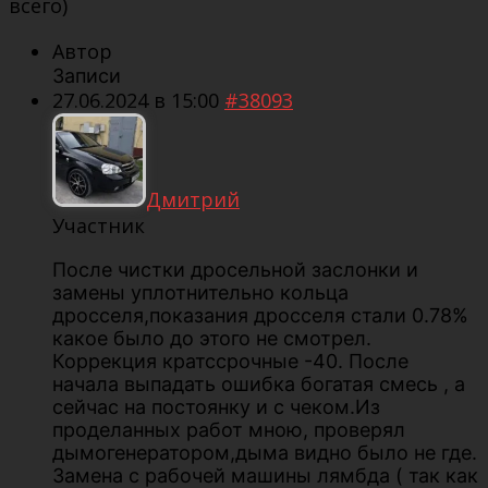
всего)
Автор
Записи
27.06.2024 в 15:00
#38093
Дмитрий
Участник
После чистки дросельной заслонки и
замены уплотнительно кольца
дросселя,показания дросселя стали 0.78%
какое было до этого не смотрел.
Коррекция кратссрочные -40. После
начала выпадать ошибка богатая смесь , а
сейчас на постоянку и с чеком.Из
проделанных работ мною, проверял
дымогенератором,дыма видно было не где.
Замена с рабочей машины лямбда ( так как