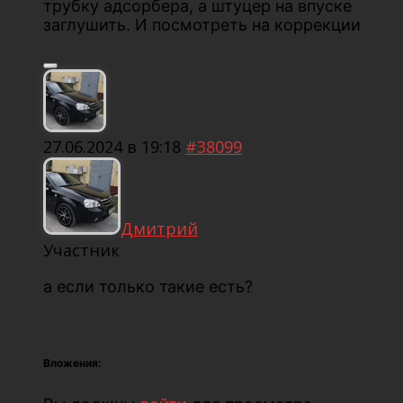
трубку адсорбера, а штуцер на впуске
заглушить. И посмотреть на коррекции
27.06.2024 в 19:18
#38099
Дмитрий
Участник
а если только такие есть?
Вложения: