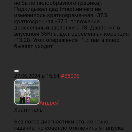
не было пилообразного графика).
Подкидывал дад (map).ничего не
изменилось.кратковременная -37.5
краткосрочная -37.5. положение
дроссельный заслонки 0.78. Давления в
впускном 35Кпа. долговременная корекция
-13.28. Угол опережения -1 и там в плюс
бывает уходит
27.06.2024 в 16:54
#38096
Андрей
Хранитель
Без логов диагностики это, конечно,
гадание, но советую отключить от впуска