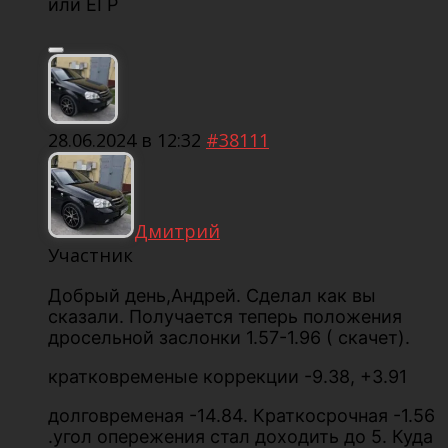
или ЕГР
28.06.2024 в 12:32
#38111
Дмитрий
Участник
Добрый день,Андрей. Сделал как вы
сказали. Получается теперь положения
дросельной заслонки 1.57-1.96 ( скачет).
кратковременые коррекции -9.38, +3.91
долговременая -14.84. Краткосрочная -1.56
.угол опережения стал доходить до 5. Куда