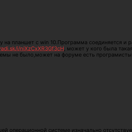
 на планшет с win 10.Программа соединяется и р
/yadi.sk/i/niXzCxXR3Gf3cH
, может у кого была така
облемы не было,может на форуме есть програмисты
ашей операционной системе изначально отсутству