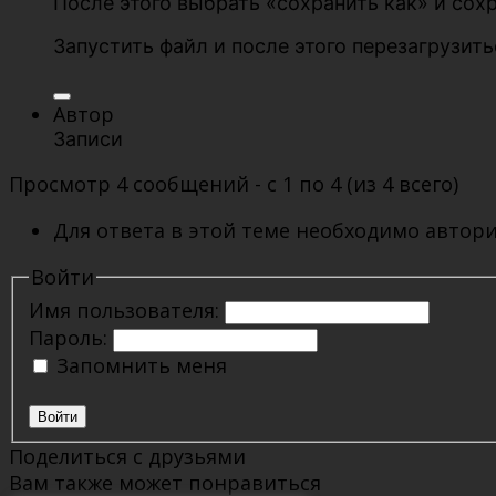
После этого выбрать «сохранить как» и сохр
Запустить файл и после этого перезагрузит
Автор
Записи
Просмотр 4 сообщений - с 1 по 4 (из 4 всего)
Для ответа в этой теме необходимо автори
Войти
Имя пользователя:
Пароль:
Запомнить меня
Войти
Поделиться с друзьями
Вам также может понравиться