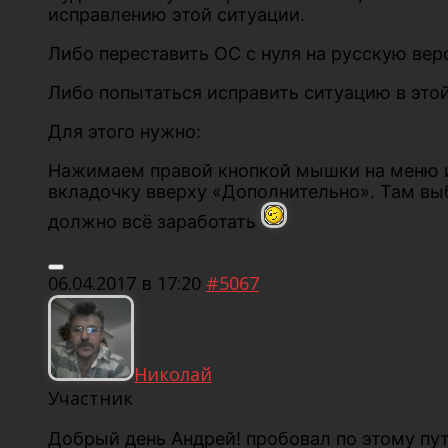
исправлению этой ситуации.
Либо переставить ОС с нуля на русскую ве
Либо попытаться исправить ситуацию в это
Для этого нужно:
Нажимаем правой кнопкой мышки на меню и
вкладочку вверху «Дополнительно». Там вы
должно всё заработать
06.04.2017 в 17:20
#5067
Николай
Участник
Добрый день Андрей! пробовал по этому пут