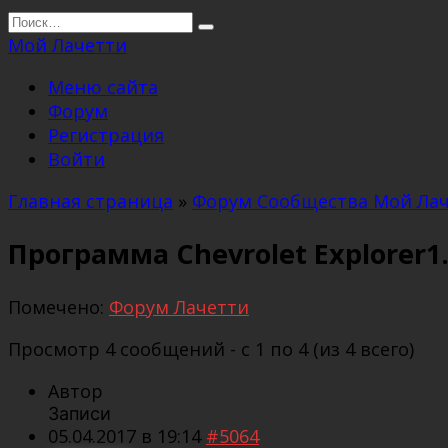
Перейти
Search
к
for:
Мой Лачетти
содержанию
Меню сайта
Форум
Регистрация
Войти
Главная страница
»
Форум Сообщества Мой Ла
Программа Chevrolet Explorer1
Помечено:
Форум Лачетти
Просмотр 4 сообщений - с 1 по 4 (из 4 всего)
Автор
Записи
05.04.2017 в 19:14
#5064