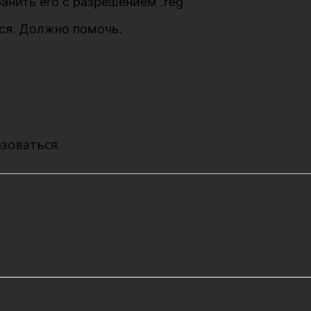
анить его с разрешением .reg
ься. Должно помочь.
зоваться.