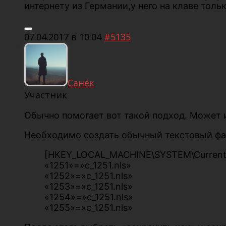
интернету из Германии,у него на клаве тол
07.04.2017 в 10:04
#5135
Санёк
Участник
Обычно помогает вот такой подход. Может и
Необходимо создать обычный текстовый файл
[HKEY_LOCAL_MACHINE\SYSTEM\CurrentCo
«1251»=»c_1251.nls»
«1252»=»c_1251.nls»
«1253»=»c_1251.nls»
«1254»=»c_1251.nls»
«1255»=»c_1251.nls»