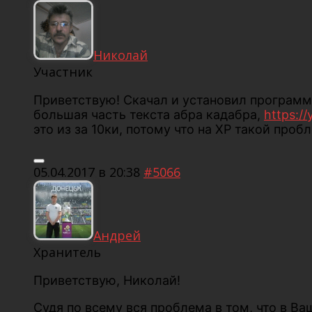
Николай
Участник
Приветствую! Скачал и установил программу
большая часть текста абра кадабра,
https:/
это из за 10ки, потому что на XP такой пр
05.04.2017 в 20:38
#5066
Андрей
Хранитель
Приветствую, Николай!
Судя по всему вся проблема в том, что в В