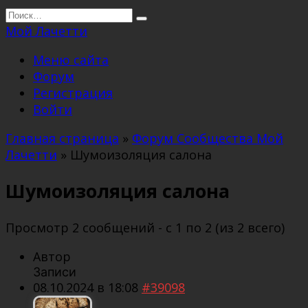
Перейти
Search
к
for:
Мой Лачетти
содержанию
Меню сайта
Форум
Регистрация
Войти
Главная страница
»
Форум Сообщества Мой
Лачетти
»
Шумоизоляция салона
Шумоизоляция салона
Просмотр 2 сообщений - с 1 по 2 (из 2 всего)
Автор
Записи
08.10.2024 в 18:08
#39098