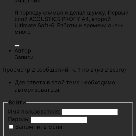
Участник
Я торпеду снимал и делал шумку. Первый
слой ACOUSTICS PROFY A4, второй
Ultimate Soft-6. Работы и времени очень
много
Автор
Записи
Просмотр 2 сообщений - с 1 по 2 (из 2 всего)
Для ответа в этой теме необходимо
авторизоваться.
Войти
Имя пользователя:
Пароль:
Запомнить меня