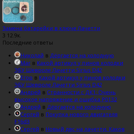
Замена батарейки в ключе Лачетти
3
12.9к.
Последние ответы
Николай
в
Дёргается на холодную
Mar
в
Какой артикул у пинов колодки
ЭБУ Шевроле Лачетти Sirius D42
Егор
в
Какой артикул у пинов колодки
ЭБУ Шевроле Лачетти Sirius D42
Андрей
в
Странности с ДК1: Очень
высокое напряжение и ошибка Р0132
Андрей
в
Дёргается на холодную
Сергей
в
Покупка нового двигателя
F16d3
Сергей
в
Новый двс на лачетти. Каков