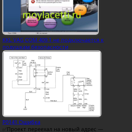
KKL VAG COM 409.1 не подключается к
подушкам безопасности
P0141 Ошибка
✅Проект переехал на новый адрес —