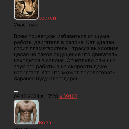
сергей
Участник
Всем привет,как избавиться от шума
работы двигателя в салоне. Кат удален
стоит пламегаситель . трасса выхлопная
целая но такое ощущение что двигатель
находится в салоне. Отчетливо слышно
звук его работы а на скорости даже
напрягает. Кто что может посоветовать.
Заранее буду благодарен
09.10.2024 в 17:28
#39103
Вован