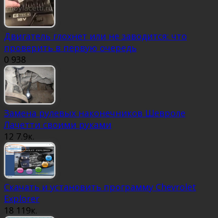
Двигатель глохнет или не заводится: что
проверить в первую очередь
0
938
Замена рулевых наконечников Шевроле
Лачетти своими руками
12
7.9к.
Скачать и установить программу Chevrolet
Explorer
18
119к.