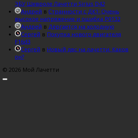
ЭБУ Шевроле Лачетти Sirius D42
Андрей
в
Странности с ДК1: Очень
высокое напряжение и ошибка Р0132
Андрей
в
Дёргается на холодную
Сергей
в
Покупка нового двигателя
F16d3
Сергей
в
Новый двс на лачетти. Каков
он?
© 2026 Мой Лачетти