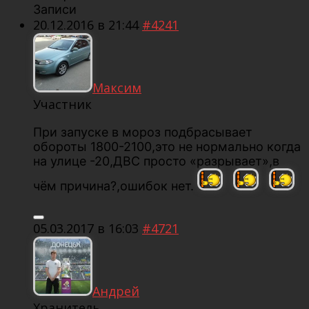
Записи
20.12.2016 в 21:44
#4241
Максим
Участник
При запуске в мороз подбрасывает
обороты 1800-2100,это не нормально когда
на улице -20,ДВС просто «разрывает»,в
чём причина?,ошибок нет.
05.03.2017 в 16:03
#4721
Андрей
Хранитель