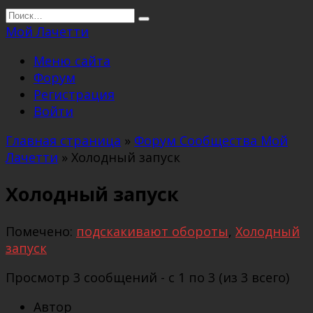
Перейти
Search
к
for:
Мой Лачетти
содержанию
Меню сайта
Форум
Регистрация
Войти
Главная страница
»
Форум Сообщества Мой
Лачетти
»
Холодный запуск
Холодный запуск
Помечено:
подскакивают обороты
,
Холодный
запуск
Просмотр 3 сообщений - с 1 по 3 (из 3 всего)
Автор