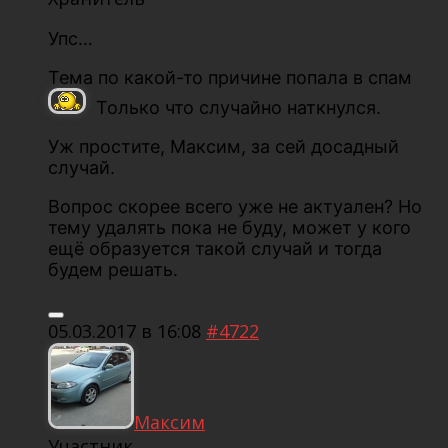
Упс…
Тема по какой-то причине попала в спам
Только что случайно наткнулся.
Уж простите, Максим, за сей досадный
случай.
Вопрос скорее всего уже не актуален? Но
тему удалять пока не буду, может у кого
ещё образуется такой случай и тогда
будем решать.
05.03.2017 в 16:08
#4722
Максим
Участник