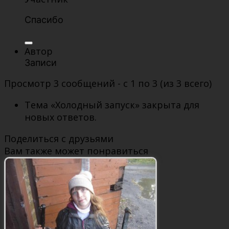
Спасибо
Автор
Записи
Просмотр 3 сообщений - с 1 по 3 (из 3 всего)
Тема «Холодный запуск» закрыта для
новых ответов.
Поделиться с друзьями
Вам также может понравиться