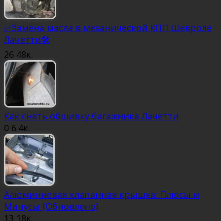
✅Замена масла в механической КПП Шевроле
Лачетти🛠
26
48к.
Как снять обшивку багажника Лачетти
0
6.4к.
Алюминиевая клапанная крышка: Плюсы и
Минусы (Обновлено)
13
18к.