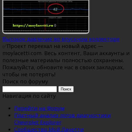
Высокое давление во впускном коллекторе
✅Проект переехал на новый адрес —
moylacetti.com. Весь контент, Ваши аккаунты и
полезные материалы полностью сохранены.
Пожалуйста, обновите нас в своих закладках,
чтобы не потерять!
Поиск по форуму
Поиск:
Навигация по сайту
Перейти на Форум
Платный анализ логов диагностики
Chevrolet Explorer
Сообщество Мой Лачетти