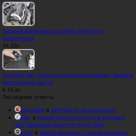
Замена вакуумных трубок впускного
коллектора
16
22к.
Не работает электростеклоподъемник. Замена
мотора или щеток
6
16.3к.
Последние ответы
Николай
в
Дёргается на холодную
Mar
в
Какой артикул у пинов колодки
ЭБУ Шевроле Лачетти Sirius D42
Егор
в
Какой артикул у пинов колодки