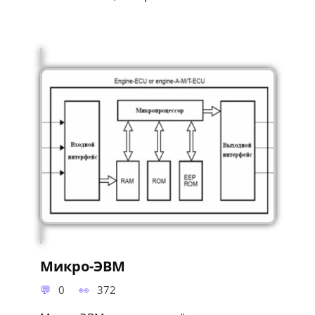
Микро-ЭВМ
0
372