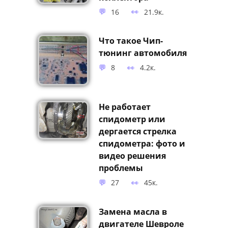
Замена вакуумных
трубок впускного
коллектора
16
21.9к.
Что такое Чип-
тюнинг автомобиля
8
4.2к.
Не работает
спидометр или
дергается стрелка
спидометра: фото и
видео решения
проблемы
27
45к.