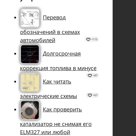
Перевод
обозначений в схемах
автомобилей
+115
Долгосрочная
коррекция топлива в минусе
+87
Как читать
электрические схемы
+67
Как проверить
катализатор не снимая его
ELM327 или любой