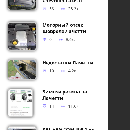
Chevrolet Lacetti
58
23.2к.
Моторный отсек
Шевроле Лачетти
0
8.6к.
Недостатки Лачетти
10
4.2к.
Зимняя резина на
Лачетти
14
11.6к.
KKL VAG COM 409.1 не