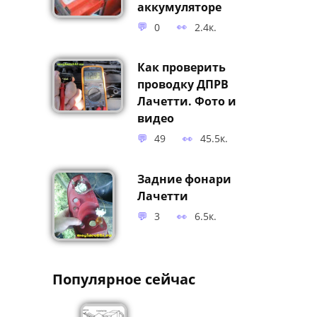
аккумуляторе
0
2.4к.
Как проверить
проводку ДПРВ
Лачетти. Фото и
видео
49
45.5к.
Задние фонари
Лачетти
3
6.5к.
Популярное сейчас