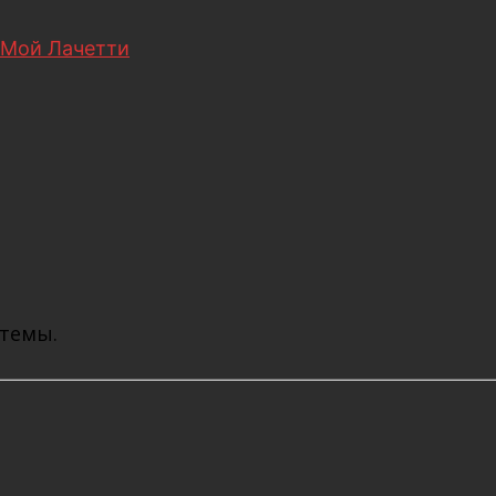
Мой Лачетти
 темы.