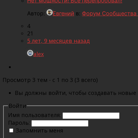
Нет мощности! Все перепробовал!
Автор:
Евгений
в:
Форум Сообщества 
4
21
5 лет, 9 месяцев назад
alex
Просмотр 3 тем - с 1 по 3 (3 всего)
Вы должны войти, чтобы создавать новые
Войти
Имя пользователя:
Пароль:
Запомнить меня