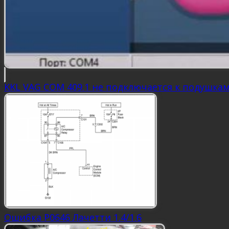
KKL VAG COM 409.1 не подключается к подушка
Ошибка P0646 Лачетти 1.4/1.6