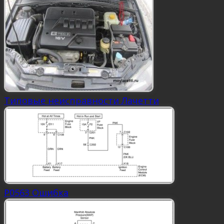
Типовые неисправности Лачетти
P0563 Ошибка