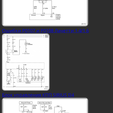
Ошибки Р0107 и Р0108 Лачетти 1.4/1.6
Блок управления КПП SIRIUS D4