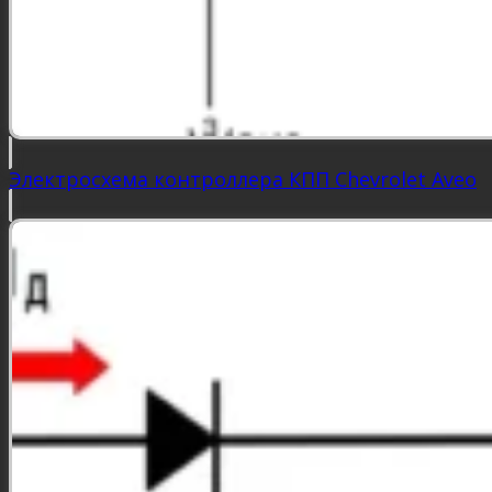
Электросхема контроллера КПП Chevrolet Aveo