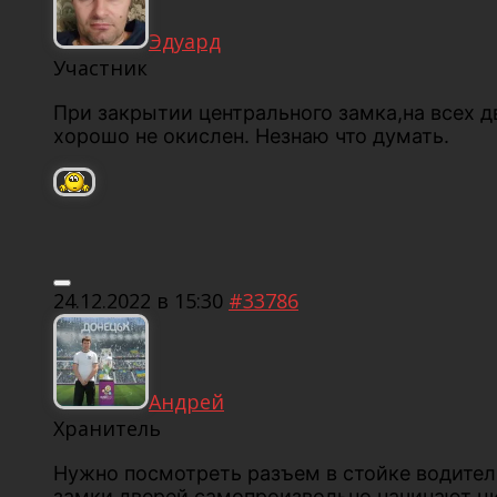
Эдуард
Участник
При закрытии центрального замка,на всех 
хорошо не окислен. Незнаю что думать.
24.12.2022 в 15:30
#33786
Андрей
Хранитель
Нужно посмотреть разъем в стойке водитель
замки дверей самопроизвольно начинают ци