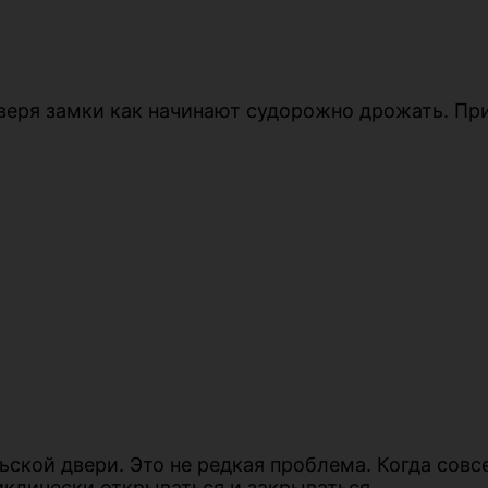
дверя замки как начинают судорожно дрожать. Пр
ской двери. Это не редкая проблема. Когда совс
клически открываться и закрываться