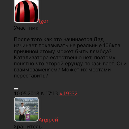
Igor
Участник
После того как это начинается Дад
начинает показывать не реальные 106кпа,
причиной этому может быть лямбда?
Катализатора естественно нет, поэтому
понятно что второй ерунду показывает. Они
взаимозаменяем? Может их местами
переставить?
10.05.2018 в 17:13
#19332
Андрей
Хранитель