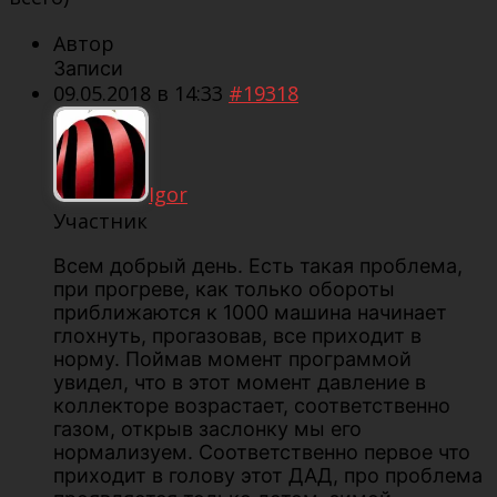
Автор
Записи
09.05.2018 в 14:33
#19318
Igor
Участник
Всем добрый день. Есть такая проблема,
при прогреве, как только обороты
приближаются к 1000 машина начинает
глохнуть, прогазовав, все приходит в
норму. Поймав момент программой
увидел, что в этот момент давление в
коллекторе возрастает, соответственно
газом, открыв заслонку мы его
нормализуем. Соответственно первое что
приходит в голову этот ДАД, про проблема