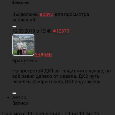
Вложения:
Вы должны
войти
для просмотра
вложений.
12.05.2018 в 19:40
#19370
Андрей
Хранитель
На прогретой ДК1 выглядит чуть лучше, но
всё равно далеко от идеала. ДК2 чуть
веселее. Скорее всего ДК1 под замену
Автор
Записи
Просмотр 13 сообщений - с 1 по 13 (из 13