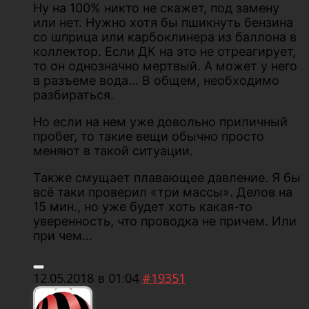
Ну на 100% никто не скажет, под замену
или нет. Нужно хотя бы пшикнуть бензина
со шприца или карбоклинера из баллона в
коллектор. Если ДК на это не отреагирует,
то он однозначно мертвый. А может у него
в разъеме вода… В общем, необходимо
разбираться.
Но если на нем уже довольно приличный
пробег, то такие вещи обычно просто
меняют в такой ситуации.
Также смущает плавающее давление. Я бы
всё таки проверил «три массы». Делов на
15 мин., но уже будет хоть какая-то
уверенность, что проводка не причем. Или
при чем…
12.05.2018 в 01:04
#19351