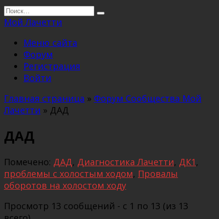
Перейти
Search
к
for:
Мой Лачетти
содержанию
Меню сайта
Форум
Регистрация
Войти
Главная страница
»
Форум Сообщества Мой
Лачетти
»
ДАД
ДАД
Помечено:
ДАД
,
Диагностика Лачетти
,
ДК1
,
проблемы с холостым ходом
,
Провалы
оборотов на холостом ходу
Просмотр 13 сообщений - с 1 по 13 (из 13
всего)