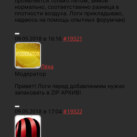
проявляется только летом, зимой
нормально, соответственно разница в
плотности воздуха. Логи прикладываю,
надеюсь на помощь опытных форумчан)
09.05.2018 в 16:16
#19321
Лёха
Модератор
Привет! Логи перед добавлением нужно
запаковать в ZIP АРХИВ!
09.05.2018 в 17:04
#19322