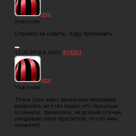
Igor
Участник
Спасибо за советы, буду пробывать
12.05.2018 в 16:03
#19361
Igor
Участник
Точка трех масс визуально впорядке,
разрезать не стал видно что прошлым
хозяином паявалась, на всякий случай
скидываю логи прогретой, что по ним
скажете?