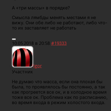
А «три массы» в порядке?
Смысла лямбды менять местами я не
вижу. Они обе либо не работают, либо что-
то их заставляет не работать
10.05.2018 в 20:58
#19333
Igor
Участник
Не думаю что масса, если она плохая бы
была, то проявлялось бы постоянно, а так
как прогреется все ок, и в холодное время
тоже все ок. Проблема как по расписанию,
во время входа в режим холостого входа.