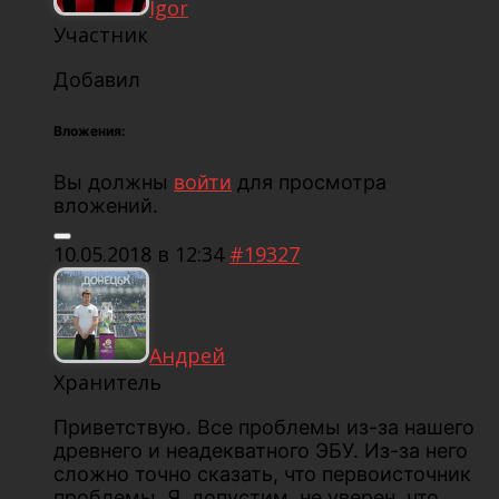
Igor
Участник
Добавил
Вложения:
Вы должны
войти
для просмотра
вложений.
10.05.2018 в 12:34
#19327
Андрей
Хранитель
Приветствую. Все проблемы из-за нашего
древнего и неадекватного ЭБУ. Из-за него
сложно точно сказать, что первоисточник
проблемы. Я, допустим, не уверен, что