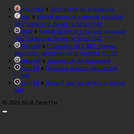
Николай
в
Дёргается на холодную
Mar
в
Какой артикул у пинов колодки
ЭБУ Шевроле Лачетти Sirius D42
Егор
в
Какой артикул у пинов колодки
ЭБУ Шевроле Лачетти Sirius D42
Андрей
в
Странности с ДК1: Очень
высокое напряжение и ошибка Р0132
Андрей
в
Дёргается на холодную
Сергей
в
Покупка нового двигателя
F16d3
Сергей
в
Новый двс на лачетти. Каков
он?
© 2026 Мой Лачетти