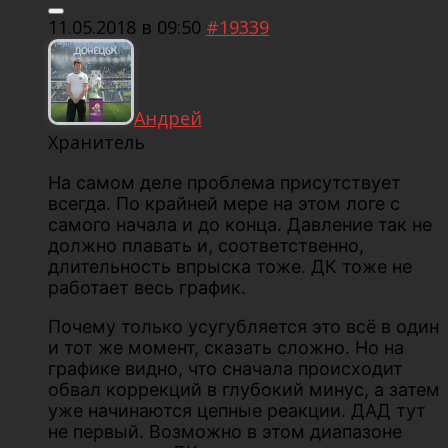
11.05.2018 в 09:50
#19339
Андрей
Хранитель
На самом деле проблема присутствует
всегда. По крайней мере на этом логе с
самого начала и до конца. Давление так не
должно плавать и, соответственно,
длительность впрыска тоже. ДК тоже не
работает весь график.
Почему только усугубляется это всё в один
и тот же момент, сказать сложно. Но на
графике видно, что сначала происходит
обвал коррекций в глубокий минус, а затем
уже начинаются цепные реакции. ДАД тут
не первый. Возможно в этом диапазоне