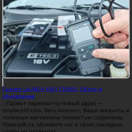
Сканер LAUNCH X431 CR3001: Обзор и
обновление
✅Проект переехал на новый адрес —
moylacetti.com. Весь контент, Ваши аккаунты и
полезные материалы полностью сохранены.
Пожалуйста, обновите нас в своих закладках,
чтобы не потерять!