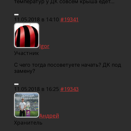
температур у ДК совсем крыша едет…
11.05.2018 в 14:10
#19341
Igor
Участник
С чего тогда посоветуете начать? ДК под
замену?
11.05.2018 в 16:25
#19343
Андрей
Хранитель