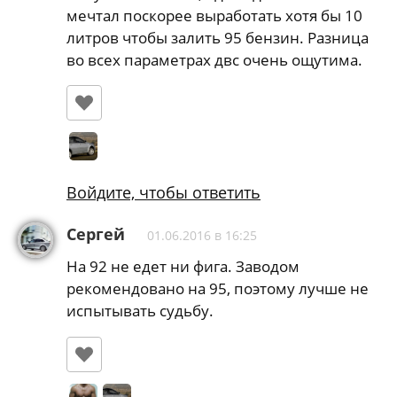
VPS server
26.04.2016 в 19:10
езжу только на 95, однажды залил 92 и
мечтал поскорее выработать хотя бы 10
литров чтобы залить 95 бензин. Разница
во всех параметрах двс очень ощутима.
Войдите, чтобы ответить
Сергей
01.06.2016 в 16:25
На 92 не едет ни фига. Заводом
рекомендовано на 95, поэтому лучше не
испытывать судьбу.