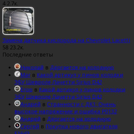
4
2.7к.
Замена датчика кислорода на Chevrolet Lacetti
58
23.2к.
Последние ответы
Николай
в
Дёргается на холодную
Mar
в
Какой артикул у пинов колодки
ЭБУ Шевроле Лачетти Sirius D42
Егор
в
Какой артикул у пинов колодки
ЭБУ Шевроле Лачетти Sirius D42
Андрей
в
Странности с ДК1: Очень
высокое напряжение и ошибка Р0132
Андрей
в
Дёргается на холодную
Сергей
в
Покупка нового двигателя
F16d3