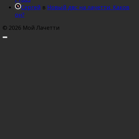
Сергей
в
Новый двс на лачетти. Каков
он?
© 2026 Мой Лачетти