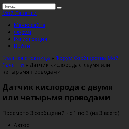
Перейти
Search
к
for:
Мой Лачетти
содержанию
Меню сайта
Форум
Регистрация
Войти
Главная страница
»
Форум Сообщества Мой
Лачетти
»
Датчик кислорода с двумя или
четырьмя проводами
Датчик кислорода с двумя
или четырьмя проводами
Просмотр 3 сообщений - с 1 по 3 (из 3 всего)
Автор