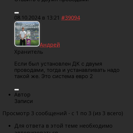
08.10.2024 в 13:21
#39094
Андрей
Хранитель
Если был установлен ДК с двумя
проводами, тогда и устанавливать надо
такой же. Это система евро 2
Автор
Записи
Просмотр 3 сообщений - с 1 по 3 (из 3 всего)
Для ответа в этой теме необходимо
авторизоваться.