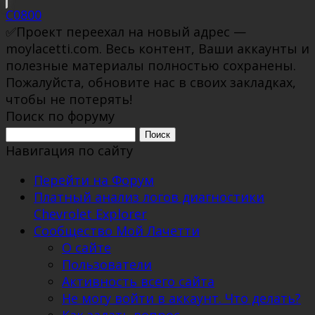
C0800
✅Проект переехал на новый адрес —
moylacetti.com. Весь контент, Ваши аккаунты и
полезные материалы полностью сохранены.
Пожалуйста, обновите нас в своих закладках,
чтобы не потерять!
Поиск по форуму
Поиск:
Навигация по сайту
Перейти на Форум
Платный анализ логов диагностики
Chevrolet Explorer
Сообщество Мой Лачетти
О сайте
Пользователи
Активность всего сайта
Не могу войти в аккаунт. Что делать?