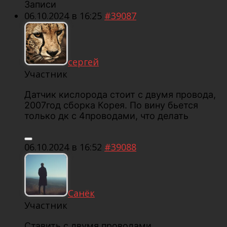
Записи
06.10.2024 в 16:25
#39087
сергей
Участник
Датчик кислорода стоит с двумя провода,
2007год сборка Корея. По вину бьется
только дк с 4проводами, что делать
06.10.2024 в 16:52
#39088
Санёк
Участник
Ставить с двумя проводами