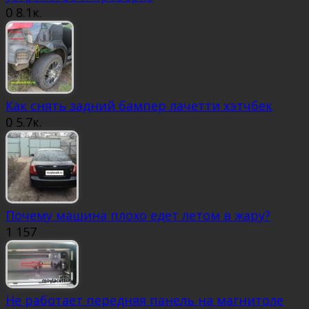
0
8.1к.
Как снять задний бампер лачетти хэтчбек
0
5.7к.
Почему машина плохо едет летом в жару?
1
157
Не работает передняя панель на магнитоле