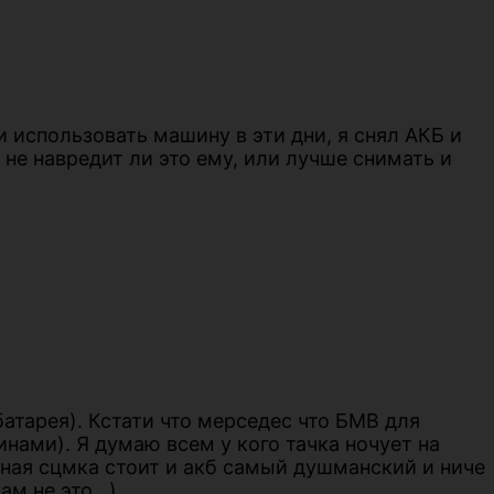
и использовать машину в эти дни, я снял АКБ и
 не навредит ли это ему, или лучше снимать и
батарея). Кстати что мерседес что БМВ для
ами). Я думаю всем у кого тачка ночует на
тная сцмка стоит и акб самый душманский и ниче
вам не это…)