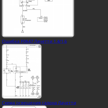
Ошибка P0647 Лачетти 1.4/1.6
Схема освещения салона Лачетти