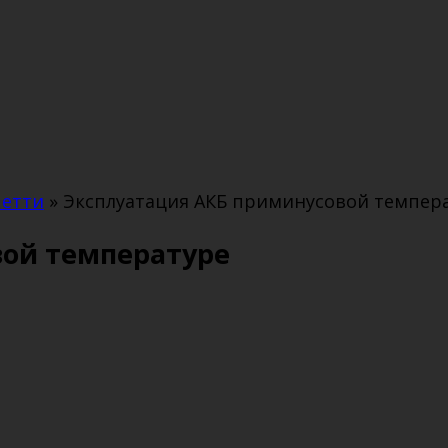
четти
»
Эксплуатация АКБ приминусовой темпер
вой температуре