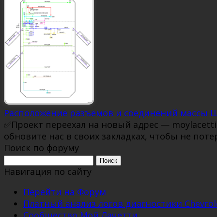
Расположение разъемов и соединений массы 
✅Проект переехал на новый адрес — moylacett
обновите нас в своих закладках, чтобы не поте
Поиск по форуму
Поиск:
Навигация по сайту
Перейти на Форум
Платный анализ логов диагностики Chevrole
Сообщество Мой Лачетти