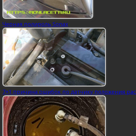
Черная полироль Sonax
7+1 причина ошибок по датчику положения рас