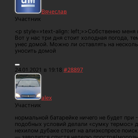
Вячеслав
Участник
<p style=»text-align: left;»>Собственно мен
Вот у нас три дня стоит холодная погода, т
унес домой. Можно ли оставлять на несколь
уносить домой
24.01.2021 в 19:18
#28897
alex
Участник
нормальной батарейке ничего не будет при -
подобных условий делали «сумку термос» д
нехилом дубаке стоит на алиэкспресе поиск
— заводится спустя неделю простоя(морозы 