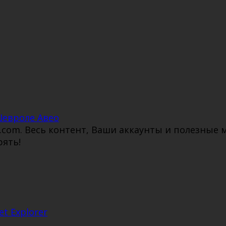
Шевроле Авео
i.com. Весь контент, Ваши аккаунты и полезные
рять!
t Explorer