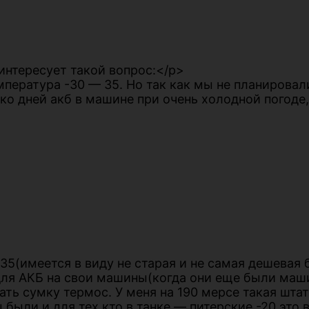
я интересует такой вопрос:</p>
емпература -30 — 35. Но так как мы не планировал
ко дней акб в машине при очень холодной погоде,
35(имеется в виду не старая и не самая дешевая 
ля АКБ на свои машины(когда они еще были машин
ать сумку термос. У меня на 190 мерсе такая шта
были и для тех кто в танке — питерские -20 это 