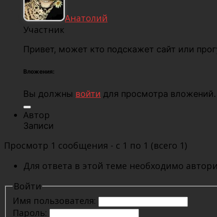
Анатолий
Участник
Привет, может кто подскажет сайт или про
Вложения:
Вы должны
войти
для просмотра вложений.
Автор
Записи
Просмотр 1 сообщения - с 1 по 1 (всего 1)
Для ответа в этой теме необходимо автори
Войти
Имя пользователя:
Пароль: