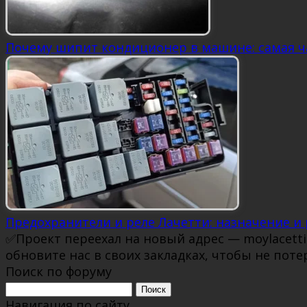
Почему шипит кондиционер в машине: самая ча
Предохранители и реле Лачетти: назначение и
✅Проект переехал на новый адрес — moylacett
обновите нас в своих закладках, чтобы не поте
Поиск по форуму
Поиск:
Навигация по сайту