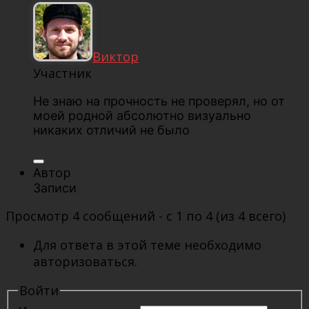
Виктор
Участник
Не знаю на прочность не проверял, но от
моей родной абсолютно визуально
никаких отличий не было
Автор
Записи
Просмотр 4 сообщений - с 1 по 4 (из 4 всего)
Для ответа в этой теме необходимо
авторизоваться.
Войти