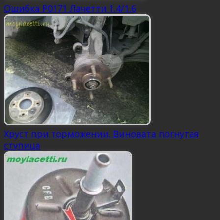
Ошибка P0171 Лачетти 1.4/1.6
Хруст при торможении. Виновата погнутая
ступица