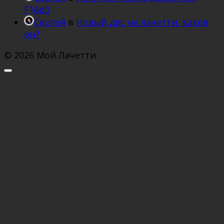
F16d3
Сергей
в
Новый двс на лачетти. Каков
он?
© 2026 Мой Лачетти