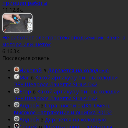
принцип работы
11
12.8к.
Не работает электростеклоподъемник. Замена
мотора или щеток
6
16.3к.
Последние ответы
Николай
в
Дёргается на холодную
Mar
в
Какой артикул у пинов колодки
ЭБУ Шевроле Лачетти Sirius D42
Егор
в
Какой артикул у пинов колодки
ЭБУ Шевроле Лачетти Sirius D42
Андрей
в
Странности с ДК1: Очень
высокое напряжение и ошибка Р0132
Андрей
в
Дёргается на холодную
Сергей
в
Покупка нового двигателя