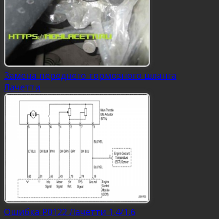
Замена переднего тормозного шланга
Лачетти
Ошибка P0122 Лачетти 1.4/1.6