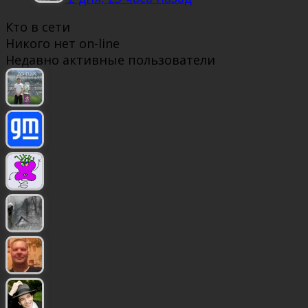
Кто в сети
Никого нет on-line
Недавно активные пользователи