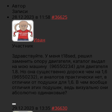
Автор
Записи
28.12.2023 в 11:58
#36625
Иван
Участник
Здравствуйте. У меня t18sed, решил
заменить опору двигателя, каталог выдал
на мою машину (96550234) для двигателя
1.8. Но она существенно дороже чем на 1,6
(96550232), и аналогов практически нет, в
отличии от подушки для 1,6. В чем вообще
отличия этих подушек, ведь визуально они
абсолютно одинаковые?
29.12.2023 в 13:35
#36630