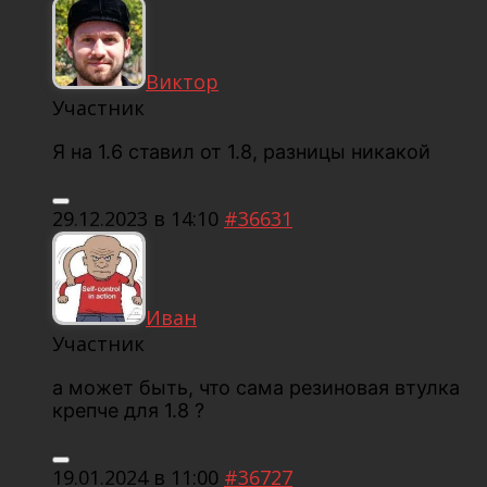
Виктор
Участник
Я на 1.6 ставил от 1.8, разницы никакой
29.12.2023 в 14:10
#36631
Иван
Участник
а может быть, что сама резиновая втулка
крепче для 1.8 ?
19.01.2024 в 11:00
#36727