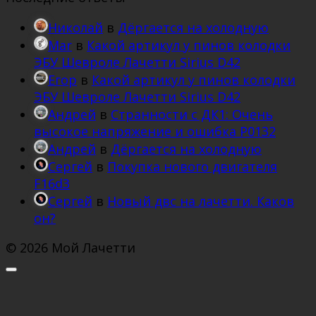
Николай
в
Дёргается на холодную
Mar
в
Какой артикул у пинов колодки
ЭБУ Шевроле Лачетти Sirius D42
Егор
в
Какой артикул у пинов колодки
ЭБУ Шевроле Лачетти Sirius D42
Андрей
в
Странности с ДК1: Очень
высокое напряжение и ошибка Р0132
Андрей
в
Дёргается на холодную
Сергей
в
Покупка нового двигателя
F16d3
Сергей
в
Новый двс на лачетти. Каков
он?
© 2026 Мой Лачетти