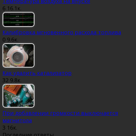
Температура воздуха на впуске
6
16.1к.
Калибровка мгновенного расхода топлива
0
9.6к.
Как удалить катализатор
32
9.8к.
При добавлении громкости выключается
магнитола
3
16к.
Последние ответы