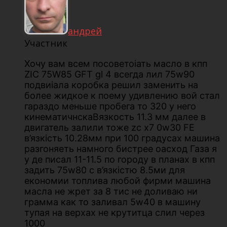
андрей
Участник
Хочу вам всем посоветоіать масло в кпп
ZIC 75W85 GFT gl 4 всегда лил 75w90
подвиіала коробка решил заменить на
более жидкое к поему удивлению вой стал
гараздо меньше пробега то 320 у него
кинематичнскаВязкость 11.3 мм далее в
двигатель залили тоже zc x7 0w30 FE
в’язкість 10.28мм при 100 градусах машина
разгоняеть намного бистрее оасход Газа я
у де писал 11-11.5 по городу в планах в кпп
задить 75w80 с в’язкістю 8.5ми для
економии топлива любой фирми машина
масла не жрет за 8 тис не доливаю ни
грамма как то заливал 5w40 в машину
тупая на верхах не крутитца слил через
1000