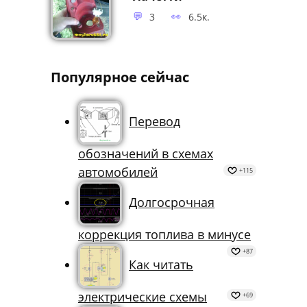
3
6.5к.
Популярное сейчас
Перевод
обозначений в схемах
автомобилей
+115
Долгосрочная
коррекция топлива в минусе
+87
Как читать
электрические схемы
+69