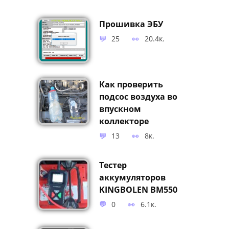
Прошивка ЭБУ
25
20.4к.
Как проверить
подсос воздуха во
впускном
коллекторе
13
8к.
Тестер
аккумуляторов
KINGBOLEN BM550
0
6.1к.