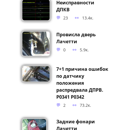
Неисправности
ДПКВ
23
13.4к.
Провисла дверь
Лачетти
0
5.9к.
7+1 причина ошибок
по датчику
положения
распредвала ДПРВ.
P0341 P0342
2
73.2к.
Задние фонари
Лачетти