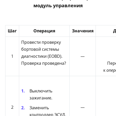
модуль управления
Шаг
Операция
Значения
Д
Провести проверку
бортовой системы
1
диагностики (EOBD).
—
Проверка проведена?
Пер
к
опер
Выключить
зажигание.
2
—
Заменить
контроллер ЭСУД.