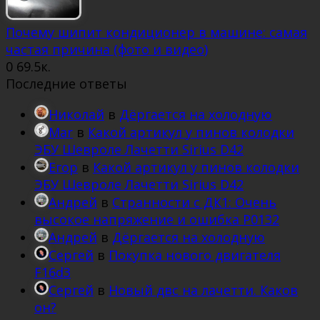
Почему шипит кондиционер в машине: самая
частая причина (фото и видео)
0
69.5к.
Последние ответы
Николай
в
Дёргается на холодную
Mar
в
Какой артикул у пинов колодки
ЭБУ Шевроле Лачетти Sirius D42
Егор
в
Какой артикул у пинов колодки
ЭБУ Шевроле Лачетти Sirius D42
Андрей
в
Странности с ДК1: Очень
высокое напряжение и ошибка Р0132
Андрей
в
Дёргается на холодную
Сергей
в
Покупка нового двигателя
F16d3
Сергей
в
Новый двс на лачетти. Каков
он?