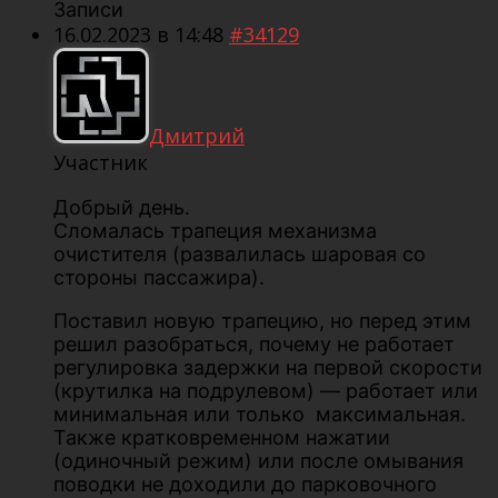
Записи
16.02.2023 в 14:48
#34129
Дмитрий
Участник
Добрый день.
Сломалась трапеция механизма
очистителя (развалилась шаровая со
стороны пассажира).
Поставил новую трапецию, но перед этим
решил разобраться, почему не работает
регулировка задержки на первой скорости
(крутилка на подрулевом) — работает или
минимальная или только максимальная.
Также кратковременном нажатии
(одиночный режим) или после омывания
поводки не доходили до парковочного