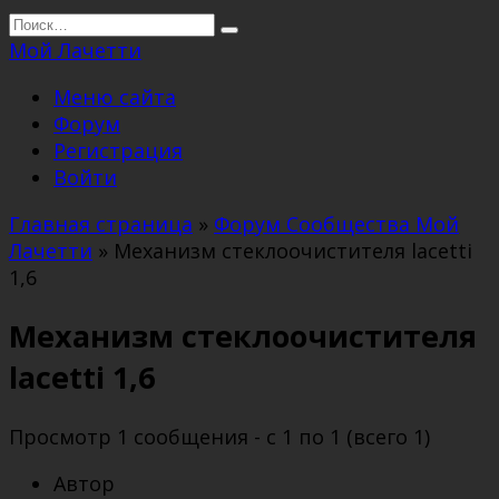
Перейти
Search
к
for:
Мой Лачетти
содержанию
Меню сайта
Форум
Регистрация
Войти
Главная страница
»
Форум Сообщества Мой
Лачетти
»
Механизм стеклоочистителя lacetti
1,6
Механизм стеклоочистителя
lacetti 1,6
Просмотр 1 сообщения - с 1 по 1 (всего 1)
Автор