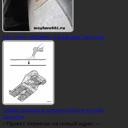
Как снять обшивку багажника Лачетти
Герметизация и шумоизоляция кузова
Лачетти
✅Проект переехал на новый адрес —