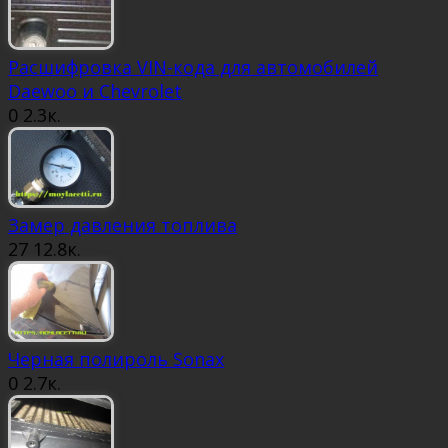
Расшифровка VIN-кода для автомобилей
Daewoo и Chevrolet
0
2.3к.
Замер давления топлива
27
12.8к.
Черная полироль Sonax
0
2.7к.