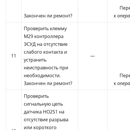
Пер
Закончен ли ремонт?
к
опера
Проверить клемму
М29 контроллера
ЭСУД на отсутствие
слабого контакта и
11
—
устранить
неисправность при
необходимости.
Пер
Закончен ли ремонт?
к
опера
Проверить
сигнальную цепь
датчика HO2S1 на
отсутствие разрыва
или короткого