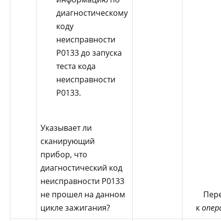
диагностическому
коду
неисправности
Р0133 до запуска
теста кода
неисправности
Р0133.
Указывает ли
сканирующий
прибор, что
диагностический код
неисправности Р0133
не прошел на данном
Пер
цикле зажигания?
к
опер