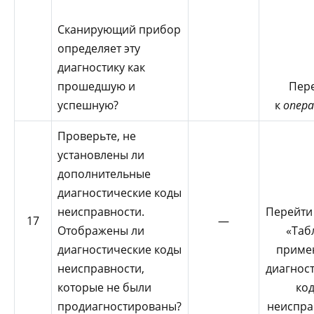
Сканирующий прибор
определяет эту
диагностику как
прошедшую и
Пер
успешную?
к
опера
Проверьте, не
установлены ли
дополнительные
диагностические коды
неисправности.
Перейти
17
—
Отображены ли
«Таб
диагностические коды
приме
неисправности,
диагнос
которые не были
ко
продиагностированы?
неиспра