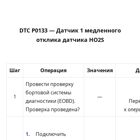
DTC P0133 — Датчик 1 медленного
отклика датчика HO2S
Шаг
Операция
Значения
Д
Провести проверку
бортовой системы
1
—
диагностики (EOBD).
Пер
Проверка проведена?
к
опер
Подключить