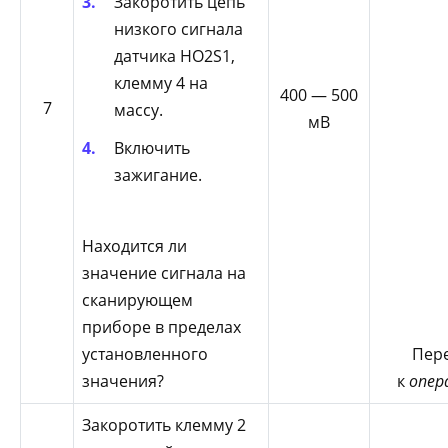
Закоротить цепь
низкого сигнала
датчика HO2S1,
клемму 4 на
400 — 500
7
массу.
мВ
Включить
зажигание.
Находится ли
значение сигнала на
сканирующем
приборе в пределах
Пер
установленного
к
опер
значения?
Закоротить клемму 2