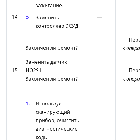
зажигание.
14
—
Заменить
контроллер ЭСУД.
Пер
Закончен ли ремонт?
к
опера
Заменить датчик
15
HO2S1.
—
Пер
Закончен ли ремонт?
к
опера
Используя
сканирующий
прибор, очистить
диагностические
коды