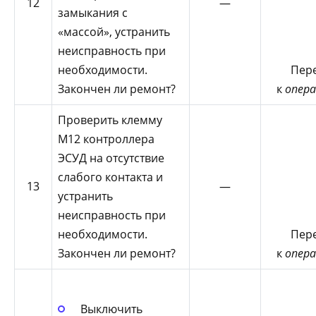
12
—
замыкания с
«массой», устранить
неисправность при
необходимости.
Пер
Закончен ли ремонт?
к
опера
Проверить клемму
М12 контроллера
ЭСУД на отсутствие
слабого контакта и
13
—
устранить
неисправность при
необходимости.
Пер
Закончен ли ремонт?
к
опера
Выключить