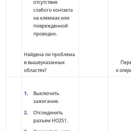
отсутствие
слабого контакта
на клеммах или
поврежденной
проводки.
Найдена ли проблема
Пер
в вышеуказанных
к
опер
областях?
Выключить
зажигание.
Отсоединить
разъем HO2S1.