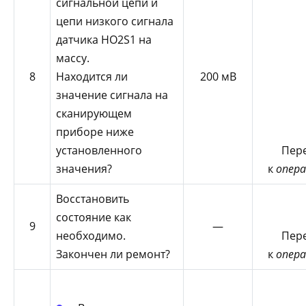
сигнальной цепи и
цепи низкого сигнала
датчика HO2S1 на
массу.
8
Находится ли
200 мВ
значение сигнала на
сканирующем
приборе ниже
установленного
Пер
значения?
к
опера
Восстановить
состояние как
9
—
необходимо.
Пер
Закончен ли ремонт?
к
опера