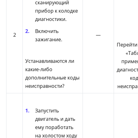
сканирующий
прибор к колодке
диагностики.
Включить
2
—
зажигание.
Перейти
«Таб
Устанавливаются ли
приме
какие-либо
диагнос
дополнительные коды
ко
неисправности?
неиспра
Запустить
двигатель и дать
ему поработать
на холостом ходу