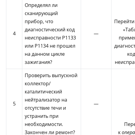
Определял ли
сканирующий
прибор, что
Перейти
диагностический код
«Таб
4
—
неисправности Р1133
приме
или Р1134 не прошел
диагнос
на данном цикле
ко
зажигания?
неиспра
Проверить выпускной
коллектор/
каталитический
нейтрализатор на
5
—
отсутствие течи и
устранить при
необходимости.
Пер
Закончен ли ремонт?
к
опера