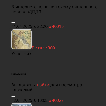
В интернете не нашел схему сигнального
проводаДПДЗ.
11.01.2025 в 22:20
#40016
Виталий09
Участник
!
Вложения:
Вы должны
войти
для просмотра
вложений.
12.01.2025 в 13:08
#40022