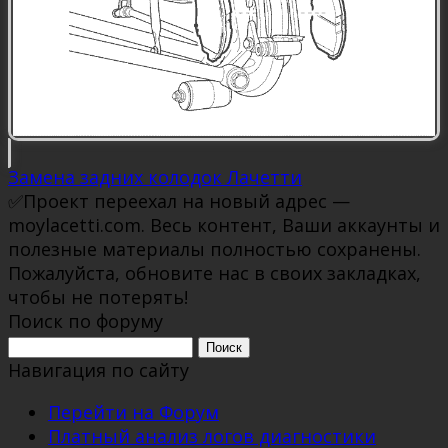
Замена задних колодок Лачетти
✅Проект переехал на новый адрес —
moylacetti.com. Весь контент, Ваши аккаунты и
полезные материалы полностью сохранены.
Пожалуйста, обновите нас в своих закладках,
чтобы не потерять!
Поиск по форуму
Поиск:
Навигация по сайту
Перейти на Форум
Платный анализ логов диагностики