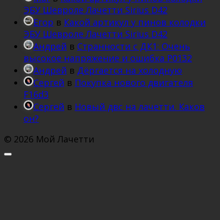
ЭБУ Шевроле Лачетти Sirius D42
Егор
в
Какой артикул у пинов колодки
ЭБУ Шевроле Лачетти Sirius D42
Андрей
в
Странности с ДК1: Очень
высокое напряжение и ошибка Р0132
Андрей
в
Дёргается на холодную
Сергей
в
Покупка нового двигателя
F16d3
Сергей
в
Новый двс на лачетти. Каков
он?
© 2026 Мой Лачетти