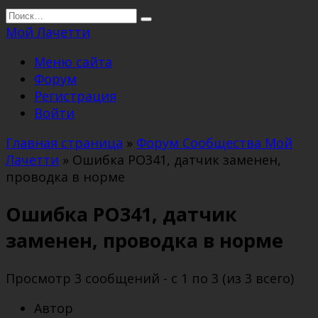
Перейти
Search
к
for:
Мой Лачетти
содержанию
Меню сайта
Форум
Регистрация
Войти
Главная страница
»
Форум Сообщества Мой
Лачетти
»
Ошибка РО341, датчик заменен,
проводка в норме
Ошибка РО341, датчик
заменен, проводка в норме
Просмотр 3 сообщений - с 1 по 3 (из 3 всего)
Автор