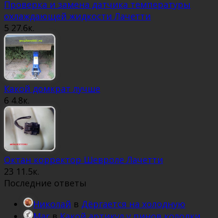
Проверка и замена датчика температуры
охлаждающей жидкости Лачетти
5
27.6к.
Какой домкрат лучше
6
4.8к.
Октан корректор Шевроле Лачетти
23
11.5к.
Последние ответы
Николай
в
Дёргается на холодную
Mar
в
Какой артикул у пинов колодки