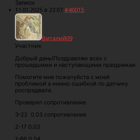
Записи
11.01.2025 в 22:07
#40015
Виталий09
Участник
Добрый день!Поздравляю всех с
прошедшими и наступающими праздникаи.
Помогите мне пожалуйста с моей
проблемой а имено ошибкой по датчику
роспредвала.
Проверял сопротивление
3-22 0.03 сопротивление
2-17 0.03
1-66 0.04