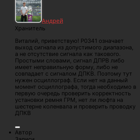
Андрей
Хранитель
Виталий, приветствую! Р0341 означает
выход сигнала из допустимого диапазона,
а не отсутствие сигнала как такового.
Простыми словами, сигнал ДПРВ либо
имеет неправильную форму, либо не
совпадает с сигналом ДПКВ. Поэтому тут
нужен осциллограф. Если нет на данный
момент осциллографа, тогда необходимо в
первую очередь проверить корректность
установки ремня ГРМ, нет ли люфта на
шестерне коленвала и проверить проводку
ДПКВ
Автор
Записи