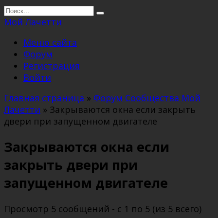
Перейти
Search
к
for:
Мой Лачетти
содержанию
Меню сайта
Форум
Регистрация
Войти
Главная страница
»
Форум Сообщества Мой
Лачетти
»
Закрываются окна если закрыть
двери при запущенном двигателе
Закрываются окна если
закрыть двери при
запущенном двигателе
Просмотр 5 сообщений - с 1 по 5 (из 5 всего)