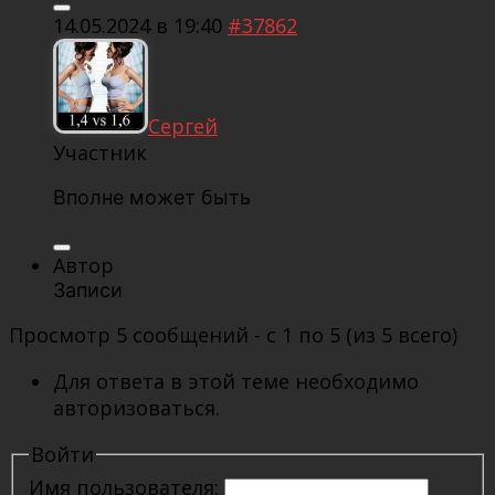
14.05.2024 в 19:40
#37862
Сергей
Участник
Вполне может быть
Автор
Записи
Просмотр 5 сообщений - с 1 по 5 (из 5 всего)
Для ответа в этой теме необходимо
авторизоваться.
Войти
Имя пользователя: