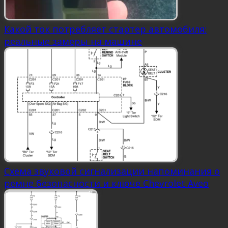
Какой ток потребляет стартер автомобиля:
реальные замеры на машине
Схема звуковой сигнализации напоминания о
ремне безопасности и ключе Chevrolet Aveo