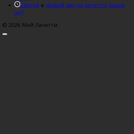
Сергей
в
Новый двс на лачетти. Каков
он?
© 2026 Мой Лачетти