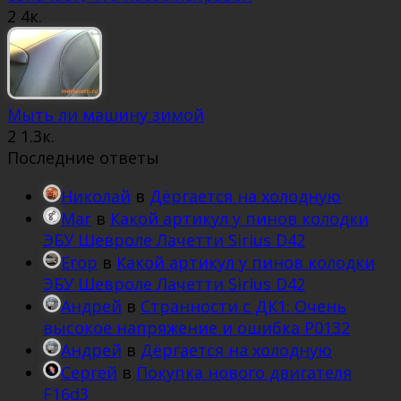
2
4к.
Мыть ли машину зимой
2
1.3к.
Последние ответы
Николай
в
Дёргается на холодную
Mar
в
Какой артикул у пинов колодки
ЭБУ Шевроле Лачетти Sirius D42
Егор
в
Какой артикул у пинов колодки
ЭБУ Шевроле Лачетти Sirius D42
Андрей
в
Странности с ДК1: Очень
высокое напряжение и ошибка Р0132
Андрей
в
Дёргается на холодную
Сергей
в
Покупка нового двигателя
F16d3